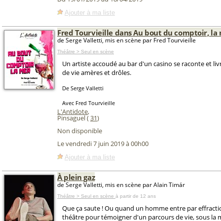
Ajouter à ma liste
Fred Tourvieille dans Au bout du comptoir, la
de Serge Valletti, mis en scène par Fred Tourvieille
Théâtre > Seul en scène
Un artiste accoudé au bar d'un casino se raconte et li
de vie amères et drôles.
De Serge Valletti
Avec Fred Tourvieille
L'Antidote
,
Pinsaguel (
31
)
Non disponible
Le vendredi 7 juin 2019 à 00h00
Ajouter à ma liste
À plein gaz
de Serge Valletti, mis en scène par Alain Timár
Théâtre > Seul en scène
à partir de 12 ans
Que ça saute ! Ou quand un homme entre par effracti
théâtre pour témoigner d'un parcours de vie, sous la