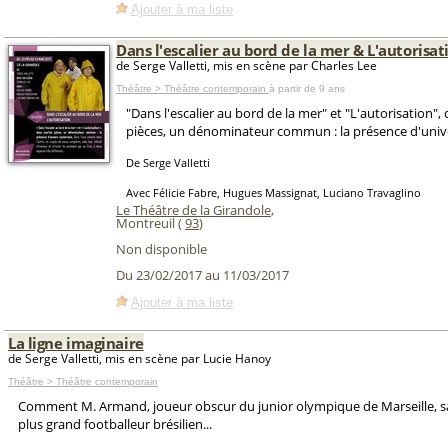
Ajouter à ma liste
Dans l'escalier au bord de la mer & L'autorisat
de Serge Valletti, mis en scène par Charles Lee
Théâtre > Théâtre contemporain
à partir de 9 ans
"Dans l'escalier au bord de la mer" et "L'autorisation",
pièces, un dénominateur commun : la présence d'unive
De Serge Valletti
Avec Félicie Fabre, Hugues Massignat, Luciano Travaglino
Le Théâtre de la Girandole
,
Montreuil (
93
)
Non disponible
Du 23/02/2017 au 11/03/2017
Ajouter à ma liste
La ligne imaginaire
de Serge Valletti, mis en scène par Lucie Hanoy
Théâtre > Théâtre contemporain
Comment M. Armand, joueur obscur du junior olympique de Marseille, sa
plus grand footballeur brésilien...