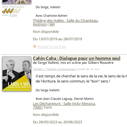
De Serge, Valletti
Note internautes:
avec
9 avis
Avec Charlotte Adrien
Théâtre des Halles - Salle du Chapiteau
,
Avignon
(
84
)
Non disponible
Du 13/07/2019 au 28/07/2019
Ajouter à ma liste
Cahin-Caha : Dialogue pour un homme seul
de Serge Valletti, mis en scène par Gilbert Rouvière
Théâtre > Théâtre contemporain
à partir de 11 ans
Il est temps de chercher le sens de la vie, le sens de la
de l'écriture, le sens commun, le "bon" sens !
De Serge Valletti
Avec Jean-Claude Leguay, Daniel Martin
Les Déchargeurs - Salle Vicky Messica
,
75001
Paris
Non disponible
Du 28/05/2023 au 20/06/2023