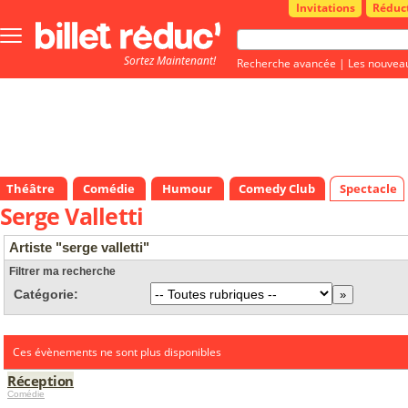
Invitations
Réduc
Bouton
menu
Sortez Maintenant!
principale
Recherche avancée
|
Les nouvea
Théâtre
Comédie
Humour
Comedy Club
Spectacle
Serge Valletti
Artiste "serge valletti"
Filtrer ma recherche
Catégorie:
Ces évènements ne sont plus disponibles
Réception
Comédie