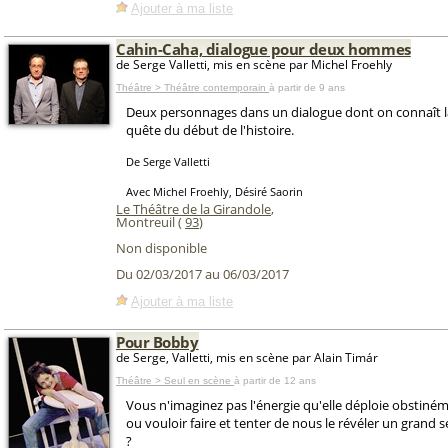
Ajouter à ma liste
Cahin-Caha, dialogue pour deux hommes
de Serge Valletti, mis en scène par Michel Froehly
Théâtre > Théâtre contemporain
à partir de 9 ans
Deux personnages dans un dialogue dont on connaît la
quête du début de l'histoire.
De Serge Valletti
Avec Michel Froehly, Désiré Saorin
Le Théâtre de la Girandole
,
Montreuil (
93
)
Non disponible
Du 02/03/2017 au 06/03/2017
Ajouter à ma liste
Pour Bobby
de Serge, Valletti, mis en scène par Alain Timár
Théâtre > Seul en scène
à partir de 12 ans
Vous n'imaginez pas l'énergie qu'elle déploie obstiném
ou vouloir faire et tenter de nous le révéler un grand s
?