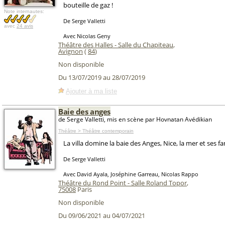
bouteille de gaz !
Note internautes:
De Serge Valletti
avec
24 avis
Avec Nicolas Geny
Théâtre des Halles - Salle du Chapiteau
,
Avignon
(
84
)
Non disponible
Du 13/07/2019 au 28/07/2019
Ajouter à ma liste
Baie des anges
de Serge Valletti, mis en scène par Hovnatan Avédikian
Théâtre > Théâtre contemporain
La villa domine la baie des Anges, Nice, la mer et ses f
De Serge Valletti
Avec David Ayala, Joséphine Garreau, Nicolas Rappo
Théâtre du Rond Point - Salle Roland Topor
,
75008
Paris
Non disponible
Du 09/06/2021 au 04/07/2021