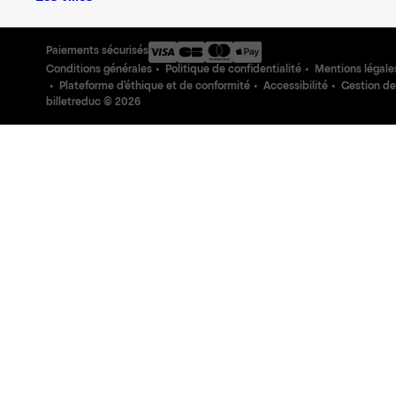
Paiements sécurisés
Conditions générales
Politique de confidentialité
Mentions légale
Plateforme d'éthique et de conformité
Accessibilité
Gestion de
billetreduc ©
2026