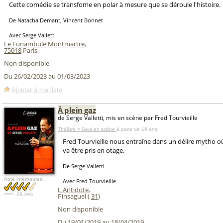
Cette comédie se transfome en polar à mesure que se déroule l'histoire.
De Natacha Demant, Vincent Bonnet
Avec Serge Valletti
Le Funambule Montmartre
,
75018
Paris
Non disponible
Du 26/02/2023 au 01/03/2023
Ajouter à ma liste
À plein gaz
de Serge Valletti, mis en scène par Fred Tourvieille
Théâtre > Seul en scène
à partir de 16 ans
Fred Tourvieille nous entraîne dans un délire mytho où
va être pris en otage.
De Serge Valletti
Note internautes:
Avec Fred Tourvieille
L'Antidote
,
avec
24 avis
Pinsaguel (
31
)
Non disponible
Du 19/01/2019 au 18/04/2019