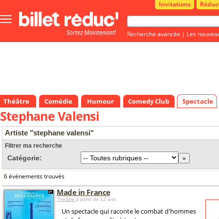
Invitations
Réduc
Bouton
menu
Sortez Maintenant!
principale
Recherche avancée
|
Les nouvea
Théâtre
Comédie
Humour
Comedy Club
Spectacle
Stephane Valensi
Artiste "stephane valensi"
Filtrer ma recherche
Catégorie:
6 événements trouvés
Made in France
Théâtre
à partir de 12 ans
Un spectacle qui raconte le combat d'hommes