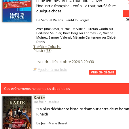
et de femmes prêts à tout pour sauver
l'industrie française... enfin... à tout, sauf à faire
quelque chose.
v
De Samuel Valensi, Paul-Éloi Forget
Avec June Assal, Michel Derville ou Stefan Godin ou
Bertrand Saunier, Brice Borg ou Thomas Rio, Valérie
Moinet, Samuel Valensi, Mélanie Centenero ou Chloé
Denis
Théâtre Coluche
,
Plaisir (
78
)
Le vendredi 9 octobre 2026 à 20h30
Ajouter à ma liste
Ces évènements ne sont plus disponibles
Katte
Théâtre > Tragédie
"La plus déchirante histoire d'amour entre deux homm
Rinaldi
De Jean-Marie Besset