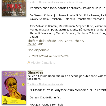
Théâtre > Théâtre contemporain
à partir de 12 ans
Poèmes, chansons, paroles perdues... Palais d'un jour.
De Gertrud Kolmar, Jon Fosse, Louise Glück, Rilke Pessoa, Rac
Cavafy, Shamlou, Michaux, Hölderlin, Tranströmer, Machado, I
Avec Sabianka Bencsik, Marc Berman, Stephen Butel, Valentine 
Mahdokht Karampour, Matthieu Marie, Elâ Nuroglu, Shahriar S
Thibault Saint-Louis, Mathild Schaller, Stéphane Valensi, Franç
Vitaud
Théâtre de l'Epée de Bois - Cartoucherie
,
75012
Paris
Non disponible
Du 28/11/2024 au 08/12/2024
Ajouter à ma liste
Glissades
de Jean-Claude Bonnifait, mis en scène par Stéphane Valens
(assistant)
Théâtre > Théâtre contemporain
"Glissades", c'est l'odyssée d'un comédien, d'un enfant,
De Jean-Claude Bonnifait
Avec Jean-Claude Bonnifait