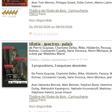
Avec Tom Mercier, Philippe Girard, Odile Cohen, Marion Lahm
Valensi
Note internautes:
Théâtre de l'Epée de Bois - Cartoucherie
,
75012
Paris
avec
11 avis
Non disponible
Du 05/02/2026 au 08/03/2026
Ajouter à ma liste
Idiotie - spectres - palais
de Pierre Guyotat, Charlotte Delbo, Rilke, Hölderlin, Pessoa
Kolmar, Constantin Cavafy, Ilarie Voronca, Henri Michaux, J
scène par Matthieu Marie
Théâtre > Théâtre contemporain
à partir de 12 ans
3 propositions, 3 esquisses dessinées
De Pierre Guyotat, Charlotte Delbo, Rilke, Hölderlin, Pessoa, 
Kolmar, Constantin Cavafy, Ilarie Voronca, Henri Michaux, Jea
Avec Sabianka Bencsik, Marc Berman, Stephen Butel, Valentine 
Dufay, Mahdokht Karampour, Nathalie Kousnetzoff, Matthieu M
Stéphane Valensi, Jonas Vitaud
Théâtre de l'Epée de Bois - Cartoucherie
,
75012
Paris
Non disponible