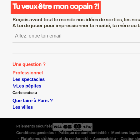
Tu veux être mon copain ?!
Reçois avant tout le monde nos idées de sorties, les nouv
A toi de jouer pour impressionner ta moitié, ta mère ou ta
S’inscrire S’inscrire S’inscri
Une question ?
Professionnel
Les spectacles
✨Les pépites
Carte cadeau
Que faire à Paris ?
Les villes
Paiements sécurisés
Conditions générales
Politique de confidentialité
Mentions légale
Plateforme d'éthique et de conformité
Accessibilité
Gestion de