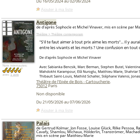
Du 16/05/2024 au 02/06/2024
Ajouter à ma liste
Antigone
de d'après Sophocle et Michel Vinaver, mis en scène par M
Théâtre > Théâtre contemporain
"S'il te faut aimer à tout prix aime les morts"... Il y aura
entre les vivants et les morts ? Une confusion en tout 
De d'après Sophocle et Michel Vinaver
Note internautes:
Avec Sabianka Bencsik, Marc Berman, Stephen Butel, Valentine 
Mahdokht Karampour, Elâ Nuroglu, Matthieu Marie, Shahriar S
avec
1 avis
Thibault Saint-Louis, Mathild Schaller, Stéphane Valensi, Jona
Théâtre de l'Epée de Bois - Cartoucherie
,
75012
Paris
Non disponible
Du 21/05/2026 au 07/06/2026
Ajouter à ma liste
Palais
de Gertrud Kolmar, Jon Fosse, Louise Glück, Rilke Pessoa, Ra
Cavafy, Shamlou, Michaux, Hölderlin, Tranströmer, Machado
mis en scène par Matthieu Marie