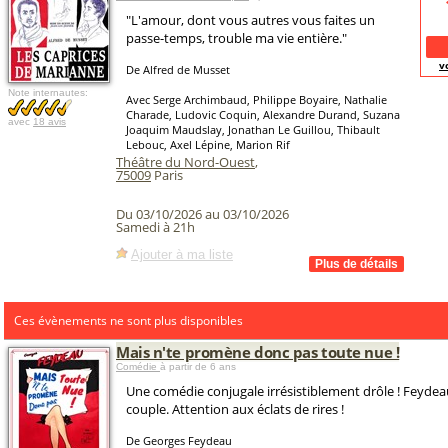
"L'amour, dont vous autres vous faites un
passe-temps, trouble ma vie entière."
v
De Alfred de Musset
Note internautes:
Avec Serge Archimbaud, Philippe Boyaire, Nathalie
Charade, Ludovic Coquin, Alexandre Durand, Suzana
avec
18 avis
Joaquim Maudslay, Jonathan Le Guillou, Thibault
Lebouc, Axel Lépine, Marion Rif
Théâtre du Nord-Ouest
,
75009
Paris
Du 03/10/2026 au 03/10/2026
Samedi à 21h
Ajouter à ma liste
Ces évènements ne sont plus disponibles
Mais n'te promène donc pas toute nue !
Comédie
à partir de 6 ans
Une comédie conjugale irrésistiblement drôle ! Feyde
couple. Attention aux éclats de rires !
De Georges Feydeau