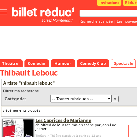
Invitations
Réduc
Bouton
menu
Sortez Maintenant!
principale
Recherche avancée
|
Les nouvea
Théâtre
Comédie
Humour
Comedy Club
Spectacle
Thibault Lebouc
Artiste "thibault lebouc"
Filtrer ma recherche
Catégorie:
8 événements trouvés
Les Caprices de Marianne
de Alfred de Musset, mis en scène par Jean-Luc
Jeener
Théâtre > Théâtre classique
à partir de 12 ans