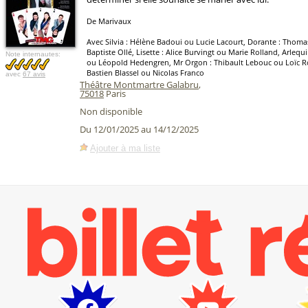
De Marivaux
Avec Silvia : Hélène Badoui ou Lucie Lacourt, Dorante : Thom
Baptiste Ollé, Lisette : Alice Burvingt ou Marie Rolland, Arlequ
Note internautes:
ou Léopold Hedengren, Mr Orgon : Thibault Lebouc ou Loïc Ro
Bastien Blassel ou Nicolas Franco
avec
67 avis
Théâtre Montmartre Galabru
,
75018
Paris
Non disponible
Du 12/01/2025 au 14/12/2025
Ajouter à ma liste