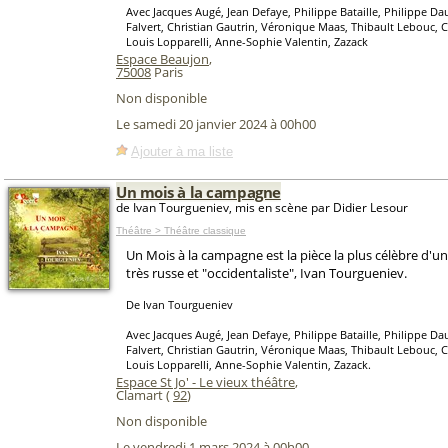
Avec Jacques Augé, Jean Defaye, Philippe Bataille, Philippe Da
Falvert, Christian Gautrin, Véronique Maas, Thibault Lebouc, C
Louis Lopparelli, Anne-Sophie Valentin, Zazack
Espace Beaujon
,
75008
Paris
Non disponible
Le samedi 20 janvier 2024 à 00h00
Ajouter à ma liste
Un mois à la campagne
de Ivan Tourgueniev, mis en scène par Didier Lesour
Théâtre > Théâtre classique
Un Mois à la campagne est la pièce la plus célèbre d'un 
très russe et "occidentaliste", Ivan Tourgueniev.
De Ivan Tourgueniev
Avec Jacques Augé, Jean Defaye, Philippe Bataille, Philippe Da
Falvert, Christian Gautrin, Véronique Maas, Thibault Lebouc, C
Louis Lopparelli, Anne-Sophie Valentin, Zazack.
Espace St Jo' - Le vieux théâtre
,
Clamart (
92
)
Non disponible
Le vendredi 1 mars 2024 à 00h00