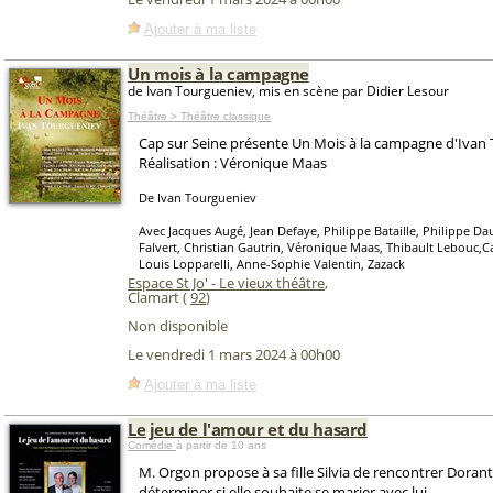
Ajouter à ma liste
Un mois à la campagne
de Ivan Tourgueniev, mis en scène par Didier Lesour
Théâtre > Théâtre classique
Cap sur Seine présente Un Mois à la campagne d'Ivan
Réalisation : Véronique Maas
De Ivan Tourgueniev
Avec Jacques Augé, Jean Defaye, Philippe Bataille, Philippe Da
Falvert, Christian Gautrin, Véronique Maas, Thibault Lebouc,Ca
Louis Lopparelli, Anne-Sophie Valentin, Zazack
Espace St Jo' - Le vieux théâtre
,
Clamart (
92
)
Non disponible
Le vendredi 1 mars 2024 à 00h00
Ajouter à ma liste
Le jeu de l'amour et du hasard
Comédie
à partir de 10 ans
M. Orgon propose à sa fille Silvia de rencontrer Dorant
déterminer si elle souhaite se marier avec lui.