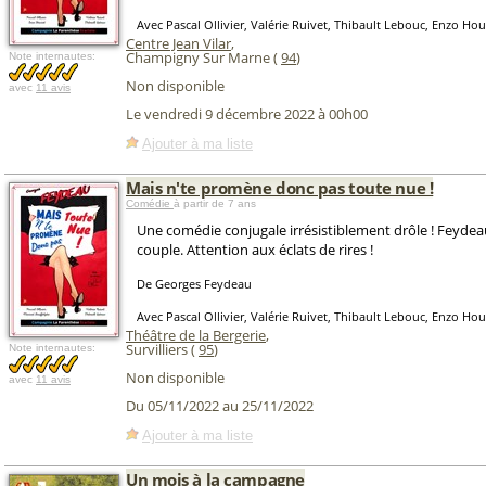
Avec Pascal Ollivier, Valérie Ruivet, Thibault Lebouc, Enzo Hou
Centre Jean Vilar
,
Champigny Sur Marne (
94
)
Note internautes:
Non disponible
avec
11 avis
Le vendredi 9 décembre 2022 à 00h00
Ajouter à ma liste
Mais n'te promène donc pas toute nue !
Comédie
à partir de 7 ans
Une comédie conjugale irrésistiblement drôle ! Feyde
couple. Attention aux éclats de rires !
De Georges Feydeau
Avec Pascal Ollivier, Valérie Ruivet, Thibault Lebouc, Enzo Hou
Théâtre de la Bergerie
,
Survilliers (
95
)
Note internautes:
Non disponible
avec
11 avis
Du 05/11/2022 au 25/11/2022
Ajouter à ma liste
Un mois à la campagne