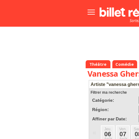
Bouton
menu
Sorte
principale
Théâtre
Comédie
Vanessa Gher
Artiste "vanessa gher
Filtrer ma recherche
Catégorie:
Région:
Affiner par Date:
Jeu.
Ven.
Sa
«
06
07
0