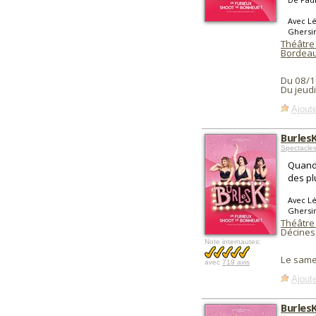
Avec Lé
Ghersi
Théâtre 
Bordea
Du 08/1
Du jeud
Ajoute
Burles
Spectacles
Quand 
des pl
Avec Lé
Ghersi
Théâtre
Décines
Note internautes:
Le same
avec
719 avis
Ajoute
Burles