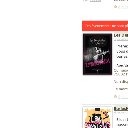
avec
719 avis
Ajoute
Ces évènements ne sont pl
Les De
Spectacles
Prenez 
vous d
burles
Avec Va
Comédie
75002
P
Non dis
Le merc
Ajoute
Burles
Humour > 
Elles 
passe