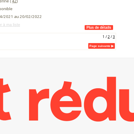
ienne (
42
)
ponible
4/2021 au 20/02/2022
r à ma liste
1
/
2
/
3