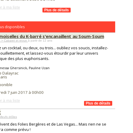
r à ma liste
us disponibles
moiselles du K-barré s'encanaillent au Soum-Soum
 > Cabaret et revue
à partir de 12 ans
un cocktail, ou deux, ou trois... oubliez vos soucis, installez-
ouillettement, et laissez-vous étourdir par leur univers
que des plus euphorisants.
nessa Ghersinick, Pauline Uzan
 Dalayrac
aris
ponible
redi 7 juin 2017 à 00h00
r à ma liste
K
Meufs drôles
rêvent des Folies Bergères et de Las Vegas... Mais rien ne se
ra comme prévu !