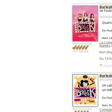
Burles
de Pauli
Spectacle
Quand 
De Pau
Avec Lé
La Comp
Note internautes:
Nantes
avec
719 avis
Non dis
Du 19/0
Ajoute
Burles
Spectacles
Un cab
un mél
De Pau
Avec Ro
Comédi
Note internautes: