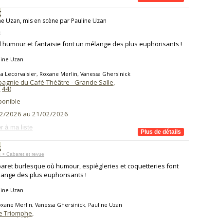
K
ne Uzan, mis en scène par Pauline Uzan
s
humour et fantaisie font un mélange des plus euphorisants !
line Uzan
a Lecorvaisier, Roxane Merlin, Vanessa Ghersinick
agnie du Café-Théâtre - Grande Salle
,
(
44
)
ponible
2/2026 au 21/02/2026
r à ma liste
k
 > Cabaret et revue
aret burlesque où humour, espiègleries et coquetteries font
ange des plus euphorisants !
line Uzan
xane Merlin, Vanessa Ghersinick, Pauline Uzan
e Triomphe
,