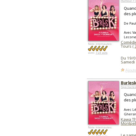
Humour > D
Quand 
des pl
De Pau
Avec Va
Lecorva
Comédie
Note internautes:
Tours (
avec
719 avis
Du 19/0
Samedi 
Ajoute
Burles
Spectacles
Quand 
des pl
Avec Lé
Ghersi
Kawa Th
Montpel
Note internautes:
Le same