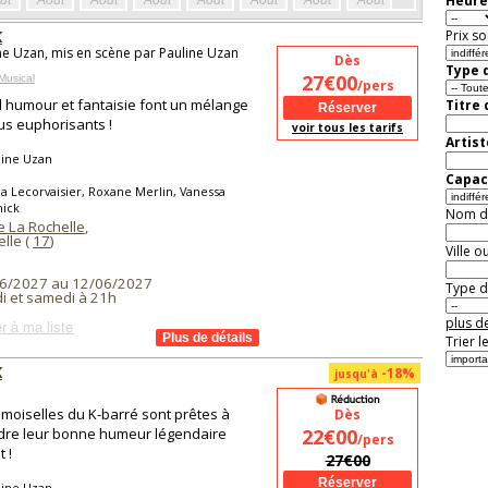
Heure
ût
Août
Août
Août
Août
Août
Août
Août
Août
Aoû
K
Prix so
ne Uzan, mis en scène par Pauline Uzan
Dès
Type d
27€00
Musical
/pers
humour et fantaisie font un mélange
Titre
us euphorisants !
voir tous les tarifs
Artist
line Uzan
Capaci
a Lecorvaisier, Roxane Merlin, Vanessa
nick
Nom de 
 La Rochelle
,
lle (
17
)
Ville o
6/2027 au 12/06/2027
Type de
i et samedi à 21h
plus de
r à ma liste
Trier l
K
-18%
jusqu'à
moiselles du K-barré sont prêtes à
Dès
dre leur bonne humeur légendaire
22€00
/pers
 !
27€00
line Uzan