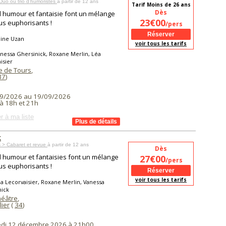
uo ou trio d’humoristes
à partir de 12 ans
Tarif Moins de 26 ans
Dès
humour et fantaisie font un mélange
23€00
us euphorisants !
/pers
line Uzan
voir tous les tarifs
nessa Ghersinick, Roxane Merlin, Léa
isier
 de Tours
,
37
)
9/2026 au 19/09/2026
à 18h et 21h
r à ma liste
k
 > Cabaret et revue
à partir de 12 ans
Dès
humour et fantaisies font un mélange
27€00
/pers
us euphorisants !
voir tous les tarifs
a Lecorvaisier, Roxane Merlin, Vanessa
nick
éâtre
,
lier
(
34
)
di 12 décembre 2026 à 21h00