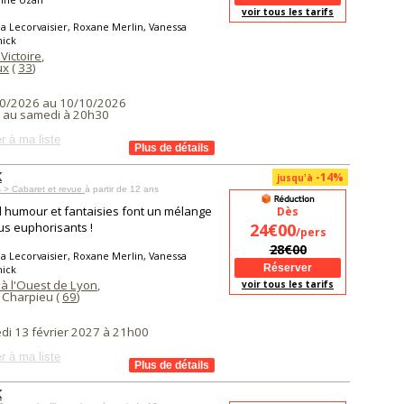
voir tous les tarifs
a Lecorvaisier, Roxane Merlin, Vanessa
nick
Victoire
,
ux
(
33
)
0/2026 au 10/10/2026
i au samedi à 20h30
r à ma liste
K
-14%
jusqu'à
 > Cabaret et revue
à partir de 12 ans
humour et fantaisies font un mélange
Dès
us euphorisants !
24€00
/pers
28€00
a Lecorvaisier, Roxane Merlin, Vanessa
nick
 à l'Ouest de Lyon
,
voir tous les tarifs
 Charpieu (
69
)
di 13 février 2027 à 21h00
r à ma liste
K