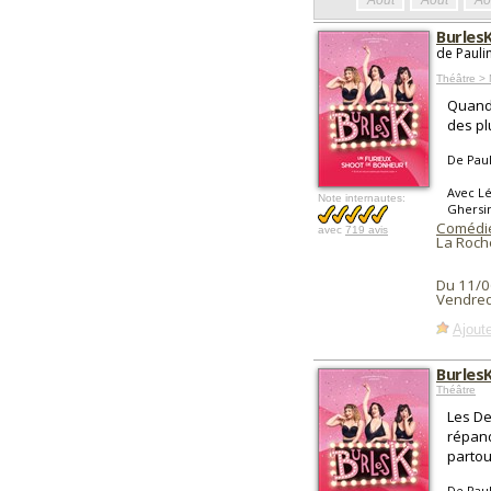
Août
Août
Ao
Burles
de Pauli
Théâtre > 
Quand 
des pl
De Pau
Avec Lé
Note internautes:
Ghersi
Comédie
avec
719 avis
La Roche
Du 11/0
Vendred
Ajoute
Burles
Théâtre
Les De
répan
partout
De Pau