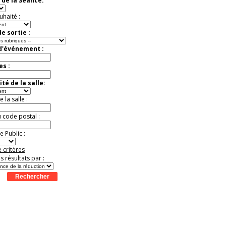
 de la Séance:
t
Août
Août
Août
Août
Août
Août
Août
Août
Août
uhaité :
e sortie :
 d'événement :
es :
té de la salle:
la salle :
u code postal :
 Public :
 critères
es résultats par :