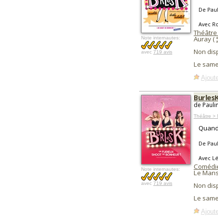
De Pau
Avec Ro
Théâtre
Auray (
Note internautes:
Non dis
avec
719 avis
Le same
Ajoute
Burles
de Pauli
Théâtre > 
Quand 
De Pau
Avec Lé
Comédi
Note internautes:
Le Mans
avec
719 avis
Non dis
Le same
Ajoute