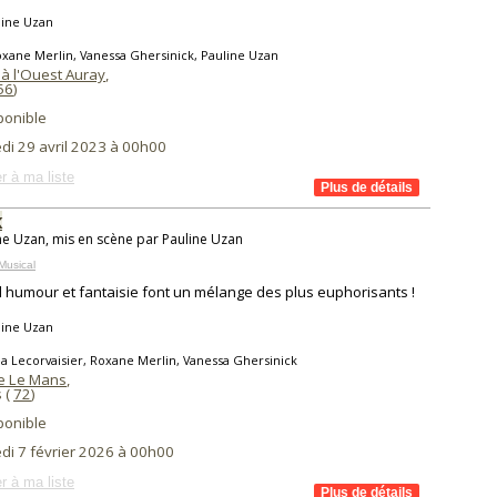
line Uzan
xane Merlin, Vanessa Ghersinick, Pauline Uzan
 à l'Ouest Auray
,
56
)
ponible
di 29 avril 2023 à 00h00
r à ma liste
K
ne Uzan, mis en scène par Pauline Uzan
Musical
humour et fantaisie font un mélange des plus euphorisants !
line Uzan
a Lecorvaisier, Roxane Merlin, Vanessa Ghersinick
e Le Mans
,
 (
72
)
ponible
di 7 février 2026 à 00h00
r à ma liste