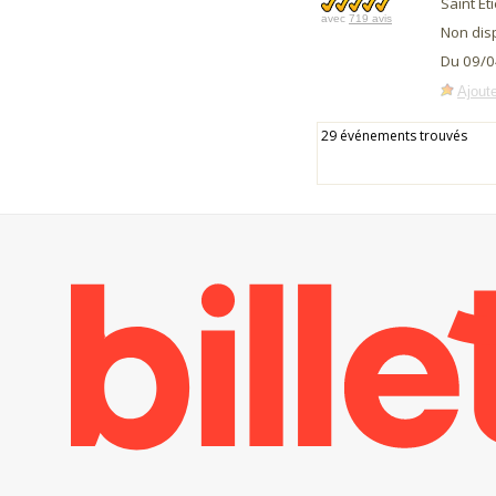
Saint Et
avec
719 avis
Non dis
Du 09/0
Ajoute
29 événements trouvés