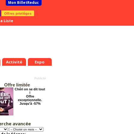
Mon BilletReduc
Offres privilèges
a Liste
Activité
Expo
Offre limitée
Chéri on se dit tout
!
Offre
exceptionnelle.
Jusqu'à -57%
erche avancée
Grosse ambiance
.
Mar.
Mer.
Jeu.
Ven.
Sam.
Dim.
Lun.
Mar.
Mer.
Offre
7
18
19
20
21
22
23
24
25
26
exceptionnelle.
Jusqu'à -54%