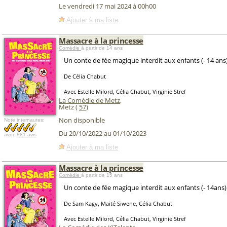
Le vendredi 17 mai 2024 à 00h00
Ajouter à ma liste
Massacre à la princesse
Comédie
à partir de 14 ans
Un conte de fée magique interdit aux enfants (- 14 ans)
De Célia Chabut
Avec Estelle Milord, Célia Chabut, Virginie Stref
La Comédie de Metz
,
Metz (
57
)
Non disponible
Note internautes:
Du 20/10/2022 au 01/10/2023
avec
881 avis
Ajouter à ma liste
Massacre à la princesse
Comédie
à partir de 15 ans
Un conte de fée magique interdit aux enfants (- 14ans)
De Sam Kagy, Maité Siwene, Célia Chabut
Avec Estelle Milord, Célia Chabut, Virginie Stref