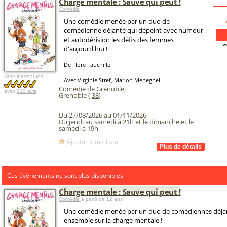
Charge mentale : Sauve qui peut !
Comédie
Une comédie menée par un duo de
comédienne déjanté qui dépeint avec humour
et autodérision les défis des femmes
v
d'aujourd'hui !
De Flore Fauchille
Note internautes:
Avec Virginie Stref, Marion Meneghel
Comédie de Grenoble
,
avec
310 avis
Grenoble (
38
)
Du 27/08/2026 au 01/11/2026
Du jeudi au samedi à 21h et le dimanche et le
samedi à 19h
Ajouter à ma liste
Ces évènements ne sont plus disponibles
Charge mentale : Sauve qui peut !
Comédie
à partir de 12 ans
Une comédie menée par un duo de comédiennes déjan
ensemble sur la charge mentale !