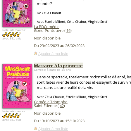
monde ?
De Célia Chabut
Avec Estelle Milord, Célia Chabut, Virginie Stref
La BDComédie
,
Gond-Pontouvre (
16
)
Note internautes:
Non disponible
avec
881 avis
Du 23/02/2023 au 26/02/2023
Ajouter à ma liste
Massacre à la princesse
Comédie
à partir de 14 ans
Dans ce spectacle, totalement rock'n'roll et déjanté, le
sont faites virer de leurs contes et essayent de survivr
mal dans la dure réalité de la vie.
Avec Célia Chabut, Estelle Milord, Virginie Stref
Comédie Triomphe
,
Saint Etienne (
42
)
Note internautes:
Non disponible
avec
881 avis
Du 13/10/2023 au 15/10/2023
Ajouter à ma liste