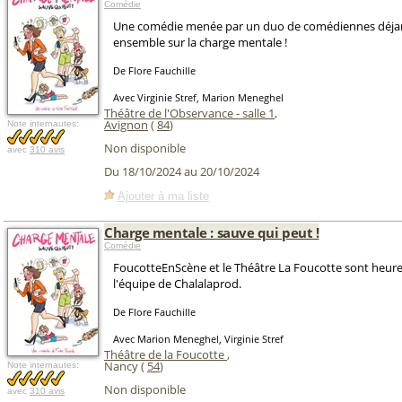
Comédie
Une comédie menée par un duo de comédiennes déjan
ensemble sur la charge mentale !
De Flore Fauchille
Avec Virginie Stref, Marion Meneghel
Théâtre de l'Observance - salle 1
,
Avignon
(
84
)
Note internautes:
Non disponible
avec
310 avis
Du 18/10/2024 au 20/10/2024
Ajouter à ma liste
Charge mentale : sauve qui peut !
Comédie
FoucotteEnScène et le Théâtre La Foucotte sont heureu
l'équipe de Chalalaprod.
De Flore Fauchille
Avec Marion Meneghel, Virginie Stref
Théâtre de la Foucotte
,
Nancy (
54
)
Note internautes:
Non disponible
avec
310 avis