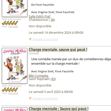
De Flore Fauchille
Avec Virginie Stref, Flore Fauchille
Salle Edith Piaf
,
Chateauroux (
36
)
Note internautes:
Non disponible
avec
310 avis
Le samedi 14 décembre 2024 à 00h00
Ajouter à ma liste
Charge mentale, sauve qui peut !
Comédie
Une comédie menée par un duo de comédiennes déjan
ensemble sur la charge mentale !
Avec Virgine Stref, Flore Fauchille
Bibi Comedia
,
Saint Raphaël (
83
)
Non disponible
Note internautes:
Le samedi 5 avril 2025 à 00h00
avec
310 avis
Ajouter à ma liste
Charge mentale : Sauve qui peut !