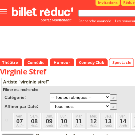
Invitations
Réduc
Bouton
menu
Sortez Maintenant!
principale
Recherche avancée
|
Les nouvea
Théâtre
Comédie
Humour
Comedy Club
Spectacle
Virginie Stref
Artiste "virginie stref"
Filtrer ma recherche
Catégorie:
Affiner par Date:
Ven.
Sam.
Dim.
Lun.
Mar.
Mer.
Jeu.
Ven.
«
07
08
09
10
11
12
13
14
Août
Août
Août
Août
Août
Août
Août
Août