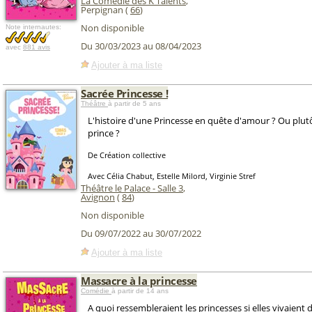
La Comédie des K'Talents
,
Perpignan (
66
)
Non disponible
Note internautes:
Du 30/03/2023 au 08/04/2023
avec
881 avis
Ajouter à ma liste
Sacrée Princesse !
Théâtre
à partir de 5 ans
L'histoire d'une Princesse en quête d'amour ? Ou plut
prince ?
De Création collective
Avec Célia Chabut, Estelle Milord, Virginie Stref
Théâtre le Palace - Salle 3
,
Avignon
(
84
)
Non disponible
Du 09/07/2022 au 30/07/2022
Ajouter à ma liste
Massacre à la princesse
Comédie
à partir de 14 ans
A quoi ressembleraient les princesses si elles vivaient 