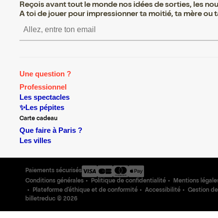
Reçois avant tout le monde nos idées de sorties, les nouv
A toi de jouer pour impressionner ta moitié, ta mère ou ta
S’inscrire S’inscrire S’inscrire S’in
Une question ?
Professionnel
Les spectacles
✨Les pépites
Carte cadeau
Que faire à Paris ?
Les villes
Paiements sécurisés
Conditions générales
Politique de confidentialité
Mentions légale
Plateforme d'éthique et de conformité
Accessibilité
Gestion de
billetreduc ©
2026