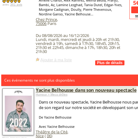
Amelle Chahbi, Alex Ramirez, Melha Bedia, Franjo,
5
Bambi, Az, Lamine Lezghad, Tania Dutel, Edgar-Yves,
avec
361 avis
Morgane Cadignan, Doully, Pierre Thevenoux,
Nordine Ganso, Yacine Belhouse...
v
Chez Prince
,
75006
Paris
Du 08/08/2026 au 16/12/2026
Lundi, mardi, mercredi et jeudi à 20h et 21h30,
vendredi à 19h, samedi à 17h30, 18h45, 20h15,
21h30 et 22h45, dimanche à 17h, 18h30, 20h et
21h30
Ajouter à ma liste
Ces évènements ne sont plus disponibles
Yacine Belhousse dans son nouveau spectacle
Humour > Mecs drôles
Dans ce nouveau spectacle, Yacine Belhousse nous par
de son regard sur notre société en développant son u
De Yacine Belhousse
Avec Yacine Belhousse
Théâtre de la Cité
,
Nice
(
06
)