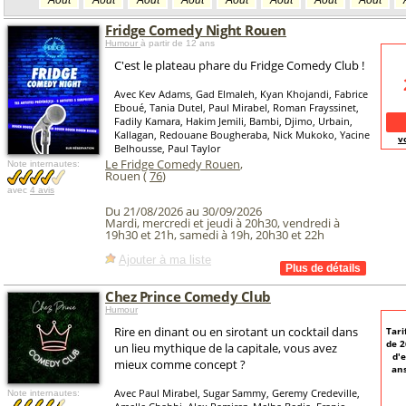
Août
Août
Août
Août
Août
Août
Août
Août
Fridge Comedy Night Rouen
Humour
à partir de 12 ans
C'est le plateau phare du Fridge Comedy Club !
Avec Kev Adams, Gad Elmaleh, Kyan Khojandi, Fabrice
Eboué, Tania Dutel, Paul Mirabel, Roman Frayssinet,
Fadily Kamara, Hakim Jemili, Bambi, Djimo, Urbain,
Kallagan, Redouane Bougheraba, Nick Mukoko, Yacine
v
Belhousse, Paul Taylor
Le Fridge Comedy Rouen
,
Note internautes:
Rouen (
76
)
avec
4 avis
Du 21/08/2026 au 30/09/2026
Mardi, mercredi et jeudi à 20h30, vendredi à
19h30 et 21h, samedi à 19h, 20h30 et 22h
Ajouter à ma liste
Chez Prince Comedy Club
Humour
Rire en dinant ou en sirotant un cocktail dans
Tari
de 
un lieu mythique de la capitale, vous avez
d'e
mieux comme concept ?
ans
Avec Paul Mirabel, Sugar Sammy, Geremy Credeville,
Note internautes: