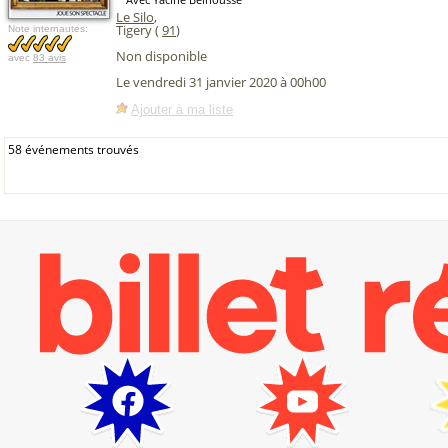
Le Silo
,
Tigery (
91
)
Note internautes:
Non disponible
avec
83 avis
Le vendredi 31 janvier 2020 à 00h00
Ajouter à ma liste
58 événements trouvés