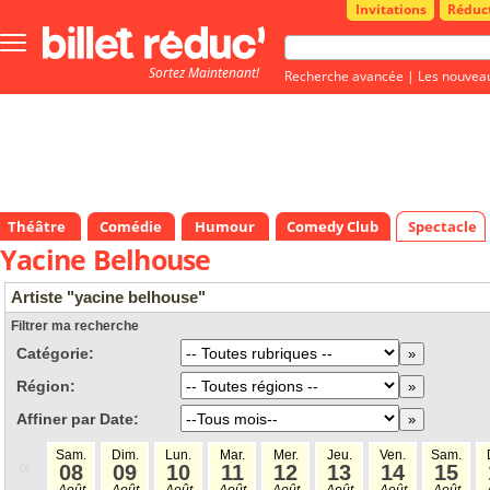
Invitations
Réduc
Bouton
menu
Sortez Maintenant!
principale
Recherche avancée
|
Les nouvea
Théâtre
Comédie
Humour
Comedy Club
Spectacle
Yacine Belhouse
Artiste "yacine belhouse"
Filtrer ma recherche
Catégorie:
Région:
Affiner par Date:
Sam.
Dim.
Lun.
Mar.
Mer.
Jeu.
Ven.
Sam.
«
08
09
10
11
12
13
14
15