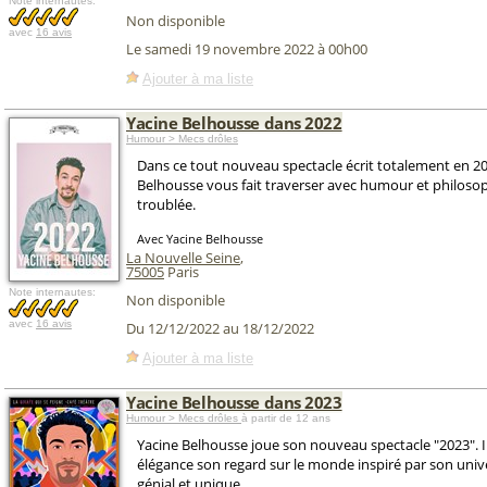
Note internautes:
Non disponible
avec
16 avis
Le samedi 19 novembre 2022 à 00h00
Ajouter à ma liste
Yacine Belhousse dans 2022
Humour > Mecs drôles
Dans ce tout nouveau spectacle écrit totalement en 20
Belhousse vous fait traverser avec humour et philoso
troublée.
Avec Yacine Belhousse
La Nouvelle Seine
,
75005
Paris
Note internautes:
Non disponible
avec
16 avis
Du 12/12/2022 au 18/12/2022
Ajouter à ma liste
Yacine Belhousse dans 2023
Humour > Mecs drôles
à partir de 12 ans
Yacine Belhousse joue son nouveau spectacle "2023". I
élégance son regard sur le monde inspiré par son uni
génial et unique.