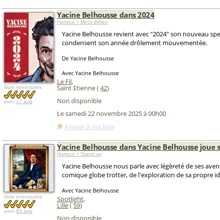
Yacine Belhousse dans 2024
Humour > Mecs drôles
Yacine Belhousse revient avec "2024" son nouveau spe
condensent son année drôlement mouvementée.
De Yacine Belhousse
Avec Yacine Belhousse
Le Fil
,
Saint Etienne (
42
)
Note internautes:
Non disponible
avec
17 avis
Le samedi 22 novembre 2025 à 00h00
Ajouter à ma liste
Yacine Belhousse dans Yacine Belhousse joue 
Humour > Stand up
Yacine Belhousse nous parle avec légèreté de ses aven
comique globe trotter, de l'exploration de sa propre id
Avec Yacine Belhousse
Note internautes:
Spotlight
,
Lille
(
59
)
avec
83 avis
Non disponible