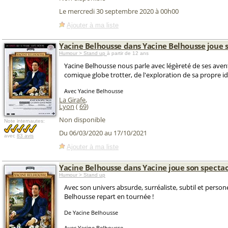
Le mercredi 30 septembre 2020 à 00h00
Ajouter à ma liste
Yacine Belhousse dans Yacine Belhousse joue 
Humour > Stand up
à partir de 12 ans
Yacine Belhousse nous parle avec légèreté de ses aven
comique globe trotter, de l'exploration de sa propre id
Avec Yacine Belhousse
La Girafe
,
Lyon
(
69
)
Non disponible
Note internautes:
Du 06/03/2020 au 17/10/2021
avec
83 avis
Ajouter à ma liste
Yacine Belhousse dans Yacine joue son spectac
Humour > Stand up
Avec son univers absurde, surréaliste, subtil et persone
Belhousse repart en tournée !
De Yacine Belhousse
Avec Yacine Belhousse