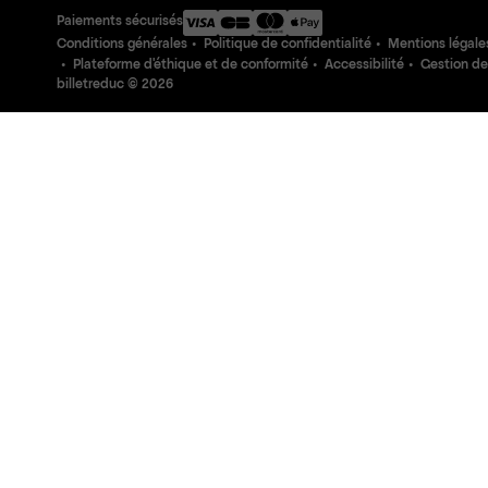
Paiements sécurisés
Conditions générales
Politique de confidentialité
Mentions légale
Plateforme d'éthique et de conformité
Accessibilité
Gestion de
billetreduc ©
2026