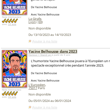
De Yacine Belhousse
Avec Yacine Belhousse
Note internautes:
La Girafe
,
Lyon
(
69
)
avec
10 avis
Non disponible
Du 13/10/2023 au 14/10/2023
Ajouter à ma liste
Yacine Belhousse dans 2023
Humour > Stand up
à partir de 6 ans
L'humoriste Yacine Belhousse jouera à l'Européen un
spectacle exceptionnel crée pendant l'année 2023.
De Yacine Belhousse
Avec Yacine Belhousse
L'Européen
,
75017
Paris
Note internautes:
Non disponible
avec
10 avis
Du 05/01/2024 au 06/01/2024
Ajouter à ma liste