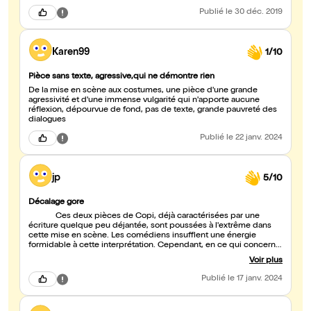
scénographie que j'ai particulièrement apprécié : la lumière est
Publié
le 30 déc. 2019
superbe, les costumes exubérants sont formidables et les
masques renforcent intelligemment le côté farce. L'univers
déjanté et bordélique ainsi créé convient parfaitement à Copi.
Quant aux comédiens, ils sont excellents.
Karen99
1/10
Pièce sans texte, agressive,qui ne démontre rien
De la mise en scène aux costumes, une pièce d'une grande
agressivité et d'une immense vulgarité qui n'apporte aucune
réflexion, dépourvue de fond, pas de texte, grande pauvreté des
dialogues
Publié
le 22 janv. 2024
jp
5/10
Décalage gore
Ces deux pièces de Copi, déjà caractérisées par une
écriture quelque peu déjantée, sont poussées à l'extrême dans
cette mise en scène. Les comédiens insufflent une énergie
formidable à cette interprétation. Cependant, en ce qui concerne
la mise en scène, elle tend à nous saturer à la longue. Si la
Voir plus
première pièce reste observable, la seconde, enchaînée
directement, devient vraiment difficile à suivre. Malgré une
Publié
le 17 janv. 2024
recherche louable dans la mise en scène, celle-ci ne m'a pas
convaincu. Un spectacle qui laisse un sentiment de moyenne
satisfaction à la fin.