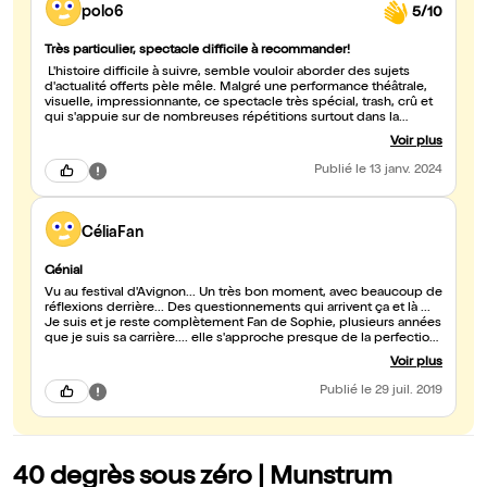
polo6
5/10
Très particulier, spectacle difficile à recommander!
L'histoire difficile à suivre, semble vouloir aborder des sujets
d'actualité offerts pèle mêle. Malgré une performance théâtrale,
visuelle, impressionnante, ce spectacle très spécial, trash, crû et
qui s'appuie sur de nombreuses répétitions surtout dans la
Voir plus
Publié
le 13 janv. 2024
CéliaFan
Génial
Vu au festival d'Avignon... Un très bon moment, avec beaucoup de
réflexions derrière... Des questionnements qui arrivent ça et là ...
Je suis et je reste complètement Fan de Sophie, plusieurs années
que je suis sa carrière.... elle s'approche presque de la perfection
en tant qu'actrice et bien sûr en tant que Femme !!!! Merci
Voir plus
Publié
le 29 juil. 2019
40 degrès sous zéro | Munstrum