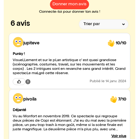
Donner mon avis
Connecte-toi pour donner ton avis !
6 avis
jupiteve
10/10
Punky !
VisueLLement et sur le pLan artistique c' est quasi grandiose
(scénographie, costumes, travaiL sur les mouvements et les
corps) . Les 2 intrigues sont en revanche sans grand intérêt. Grand
spectacLe maLgré cette réserve.
Publié
le 14 janv. 2024
pivoila
7/10
Déjanté
Vu au Monfort en novembre 2019. Ce spectacle qui regroupe
deux pièces de Copi est étonnant. J'ai eu du mal avec la première
pièce, un peu trop trash à mon goût, même si la scène finale est
juste magnifique. La deuxième pièce m'a plus plu, avec une
succession interminable de morts et de renaissances
Voir plus
complètement loufoques. Mais pour les deux pièces, c'est la