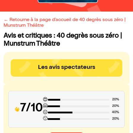
← Retourne à la page d'accueil de 40 degrès sous zéro |
Munstrum Théâtre
Avis et critiques : 40 degrès sous zéro |
Munstrum Théâtre
Les avis spectateurs
😍
20%
7/10
🤗
20%
😐
40%
🙁
20%