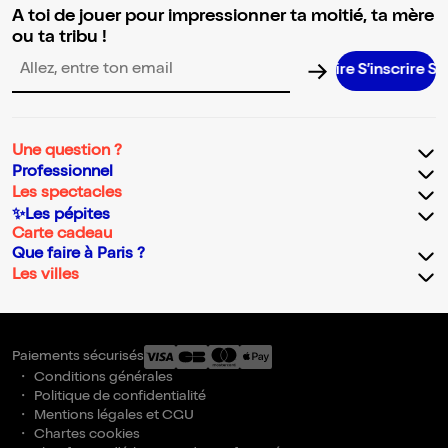
A toi de jouer pour impressionner ta moitié, ta mère
ou ta tribu !
S’inscrire S’in
Adresse email pour la newsletter
Une question ?
Professionnel
Les spectacles
✨Les pépites
Carte cadeau
Que faire à Paris ?
Les villes
Paiements sécurisés
Conditions générales
Politique de confidentialité
Mentions légales et CGU
Chartes cookies