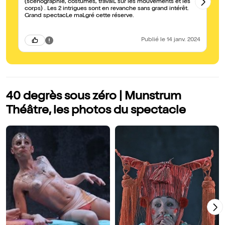
(scénographie, costumes, travaiL sur les mouvements et les
de
corps) . Les 2 intrigues sont en revanche sans grand intérêt.
pr
Grand spectacLe maLgré cette réserve.
sc
pl
re
pi
Publié
le 14 janv. 2024
ap
so
cô
pa
40 degrès sous zéro | Munstrum
Théâtre, les photos du spectacle