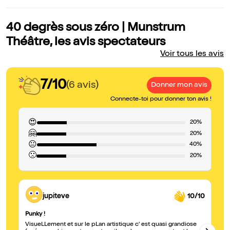
40 degrès sous zéro | Munstrum
Théâtre, les avis spectateurs
Voir tous les avis
7/10
(6 avis)
Donner mon avis
Connecte-toi pour donner ton avis !
😍
20%
🤗
20%
😐
40%
🙁
20%
jupiteve
10/10
Punky !
Dé
VisueLLement et sur le pLan artistique c' est quasi grandiose
Vu