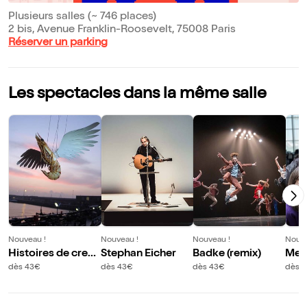
Plusieurs salles (~ 746 places)
2 bis, Avenue Franklin-Roosevelt, 75008 Paris
Réserver un parking
Les spectacles dans la même salle
Nouveau !
Nouveau !
Nouveau !
Nouve
Histoires de creve
Stephan Eicher
Badke (remix)
Merc
ttes
labo
dès 43€
dès 43€
dès 43€
dès 