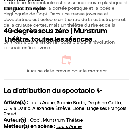
Pour tout public
et drôlerie, le spectacle est aussi une oeuvre plastique et
musicale qui révèle la portée politique et la poésie
Langue : français
déglinguée de Copi. Dans une transe joyeuse et
dévastatrice est célébré un théâtre de la catastrophe et
de la cruauté certes, mais un théâtre du rire et de la
40 degrès sous zéro | Munstrum
surprise avant tout.
Théâtre, toutes les séances
Un théâtre de la fin de l'impossible où la révolution
pourrait enfin advenir.
Aucune date prévue pour le moment
La distribution du spectacle ✨
Artiste(s) :
Louis Arene
,
Sophie Botte
,
Delphine Cottu
,
Olivia Dalric
,
Alexandre Éthève
,
Lionel Lingelser
,
François
Praud
Auteur(s) :
Copi
,
Munstrum Théâtre
Metteur(s) en scène :
Louis Arene