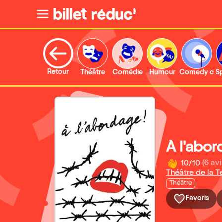
Retour
Théâtre
Comédie
Humour
Comedy clu
S
À l'abor
10/10
(6 avi
Théâtre de la 
Théâtre
Favoris