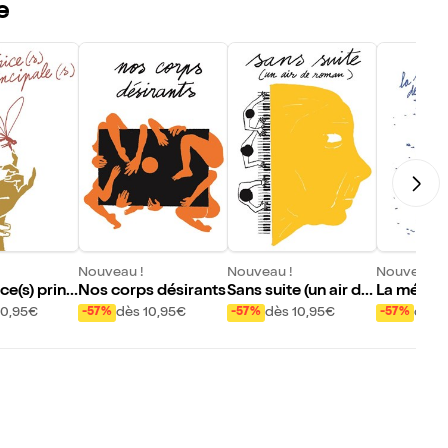
e
Nouveau !
Nouveau !
Nouveau !
ce(s) princ
Nos corps désirants
Sans suite (un air de
La mélanc
roman)
aquebots
10,95€
dès 10,95€
dès 10,95€
dès 
-57%
-57%
-57%