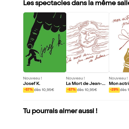
Les spectacles dans la même sall
Nouveau !
Nouveau !
Nouveau !
Josef K.
La Mort de Jean-Ma
Mon actri
rie de Balma
ipale(s)
dès 10,95€
dès 10,95€
dès 
-57%
-57%
-29%
Tu pourrais aimer aussi !