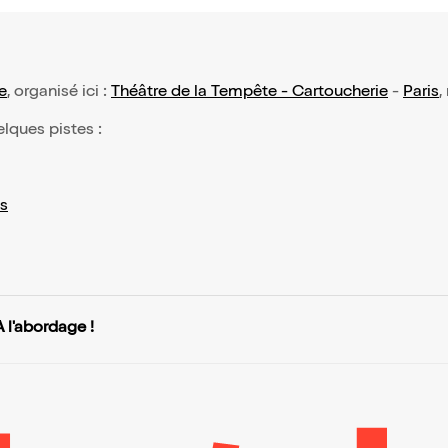
e
, organisé ici :
Théâtre de la Tempête - Cartoucherie
-
Paris
,
elques pistes :
s
À l'abordage !