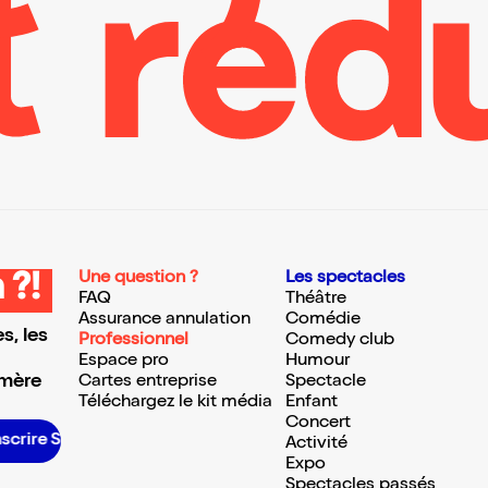
Une question ?
Les spectacles
 ?!
FAQ
Théâtre
Assurance annulation
Comédie
s, les
Professionnel
Comedy club
Espace pro
Humour
 mère
Cartes entreprise
Spectacle
Téléchargez le kit média
Enfant
Concert
scrire S’inscrire S’inscrire S’inscrire S’inscrire S’inscrire S’inscrire S’inscrire S’inscrire S’inscrire S’inscrire S’inscrire
Activité
Expo
Spectacles passés