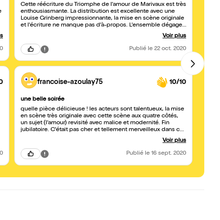
Cette réécriture du Triomphe de l'amour de Marivaux est très
Si vo
e
enthousiasmante. La distribution est excellente avec une
créati
Louise Grinberg impressionnante, la mise en scène originale
perso
et l'écriture ne manque pas d'à-propos. L'ensemble dégage
rentr
une belle énergie.
équip
us
Voir plus
on plo
dont 
20
Publié
le 22 oct. 2020
0
francoise-azoulay75
10/10
une belle soirée
Les f
quelle pièce délicieuse ! les acteurs sont talentueux, la mise
Belle 
en scène très originale avec cette scène aux quatre côtés,
sillo
un sujet (l'amour) revisité avec malice et modernité. Fin
recev
jubilatoire. C'était pas cher et tellement merveilleux dans ce
comme
site bucolique, ah vraiment une belle soirée. Merci à tous,
secte
Voir plus
vous avez vraiment bien bossé ! bravo !
ruisse
m'ont 
20
Publié
le 16 sept. 2020