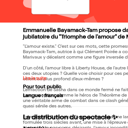
Emmanuelle Bayamack-Tam propose dans
jubilatoire du "Triomphe de l'amour" de 
"L'amour existe." C'est sur ces mots, cette prome
Bayamack-Tam, autrice à qui Clément Poirée a co
Marivaux y décelant comme une figure inversée d
D'un côté, l'amour libre à Liberty House, de l'autr
ces deux utopies ? Quelle voie choisir pour ces per
Lire la suite
cèlent au plus profond d'eux-mêmes ?
Pour tout public
L'effraction de Sasha dans ce monde fermé ne fait
sans exception, comme le héros de Théorème de Pa
Langue : français
une véritable arme de combat dans ce clash généra
quasi sénile des autres.
La distribution du spectacle ✨
Emmanuelle Bayamack-Tam propose dans une langue 
formulée trois siècles avant, une mise à l'épreu