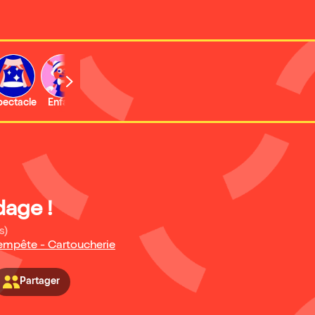
b
pectacle
Enfant
Concert
Activité
Expo et musée
dage !
s)
Tempête - Cartoucherie
Partager