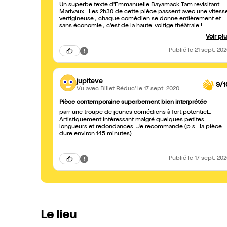
Un superbe texte d'Emmanuelle Bayamack-Tam revisitant
Marivaux . Les 2h30 de cette pièce passent avec une vitess
vertigineuse , chaque comédien se donne entièrement et
sans économie , c'est de la haute-voltige théâtrale !
Excellente mise en scène, très rythmée. Une fin délirante !
Voir pl
Publié
le 21 sept. 20
jupiteve
9/1
Vu avec Billet Réduc'
le 17 sept. 2020
Pièce contemporaine superbement bien interprétée
parr une troupe de jeunes comédiens à fort potentieL.
Artistiquement intéressant malgré quelques petites
longueurs et redondances. Je recommande (p.s.: la pièce
dure environ 145 minutes).
Publié
le 17 sept. 20
Le lieu