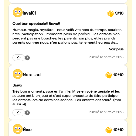
laval01
9/10
Quel bon spectacle!! Bravo!!
Humour, magie, mystère... nous voilà vite hors du temps, sourires,
rires, participation... moments plein de poésie... les enfants n'en
perdent pas une bouchée, les parents non plus, et les grands
parents comme nous, n'en parlons pas, tellement heureux de
pouvoir partager un spectacles avec leurs petits enfants! Et puis
Voir plus
ce spectacle est intelligent, car c'est depuis le plus jeune âge
qu'il convient d'éduquer les enfants au respect de la nature, à
Publié
le 15 févr. 2018
lutter contre la pollution etc... et ce spectacle y contribue
pleinement. Bravo aux 3 comédiens plein d'énergie positive,
bravo!
Nora Lad
10/10
Bravo
Très bon moment passé en famille. Mise en scène géniale et les
acteurs ont bien joué et c'est super chouette de faire participer
les enfants lors de certaines scènes. Les enfants ont adoré. (moi
aussi :-))
Publié
le 13 févr. 2018
Élise
10/10