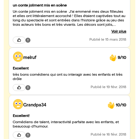
un conte joliment mis en scène
Un conte joliment mis en scène J'ai emmené mes deux filleules
et elles ont littéralement accroché ! Elles étaient captivées tout au
long du spectacle et sont entrées dans l'histoire grâce au jeu des
trois acteurs très bons et très vivants. Les décors sont jolis,
féériques, la musique et les mimiques faciales très justes... et le
Voir plus
texte savamment écrit pour faire rire à la fois les petits et les
grands ! Un grand bravo pour faire vivre ce joli conte traditionnel
Publié
le 15 mars 2018
différemment du commercial Disney (pour les fans d'Elsa, il y a
tout de même un jolie princesse qui lui ressemble et avec qui les
enfants peuvent faire une photo). Je recommande vivement !
melruf
9/10
Excellent
très bons comédiens qui ont su interagir avec les enfants et très
drôle
Publié
le 19 févr. 2018
Grandpa34
10/10
Excellent!
Comédiens de talent, interactivité parfaite avec les enfants, et
beaucoup d'humour.
Publié
le 16 févr. 2018