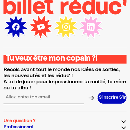
Tu veux être mon copain ?!
Reçois avant tout le monde nos idées de sorties,
les nouveautés et les réduc' !
A toi de jouer pour impressionner ta moitié, ta mère
ou ta tribu !
S’inscrire S’inscrire S
Adresse email pour la newsletter
Une question ?
Professionnel