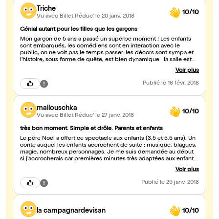
Triche
10/10
Vu avec Billet Réduc'
le 20 janv. 2018
Génial autant pour les filles que les garçons
Mon garçon de 5 ans a passé un superbe moment ! Les enfants
sont embarqués, les comédiens sont en interaction avec le
public, on ne voit pas le temps passer. les décors sont sympa et
l'histoire, sous forme de quête, est bien dynamique. la salle est
préparée pour les enfants : tapis au milieu, sièges surélevés.
Voir plus
Fauteuils confortables. Je recommande fortement
Publié
le 16 févr. 2018
mallouschka
10/10
Vu avec Billet Réduc'
le 27 janv. 2018
très bon moment. Simple et drôle. Parents et enfants
Le père Noël a offert ce spectacle aux enfants (3,5 et 5,5 ans). Un
conte auquel les enfants accrochent de suite : musique, blagues,
magie, nombreux personnages. Je me suis demandée au début
si j'accrocherais car premières minutes très adaptées aux enfants,
décor simple... Eh bien oui les parents sont sortis avec un aussi
Voir plus
grand sourire que les enfants (petites allusions rigolotes pour les
grands comme au ciné !). Les enfants nous parlent encore du
Publié
le 29 janv. 2018
spectacle de samedi... On recommande ! (durée parfaitement
qualibrée, il n'aurait pas fallu plus long).
la campagnardevisan
10/10