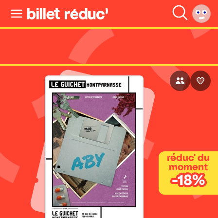
réduc' du
moment
-18%