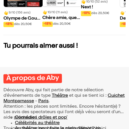
10/10 (52 avis)
Next !
10/10 (11 avis)
9/10 (156 avis)
10
-18%
dès 20,50€
Chère amie, quell
Olympe de Goug
De P
e chance de vou
es, porteuse d'esp
-18%
dès 20,50€
-18%
dès 20,50€
-18%
s...
oir
Tu pourrais aimer aussi !
À propos de Aby
Découvre Aby, qui fait partie de notre sélection
d’événements de type
Théâtre
et qui se tient ici :
Guichet
Montparnasse
-
Paris
.
Attention : les places sont limitées. Encore hésitant(e) ?
Les avis des spectateurs qui l'ont déjà vécu seront d'une
aide précieuse !
Comédies drôles et pop’
Célébrités au théâtre
Toujours à la recherche de la sortie idéale ? Voici
Au théâtre, pour faire le plein d’émotions