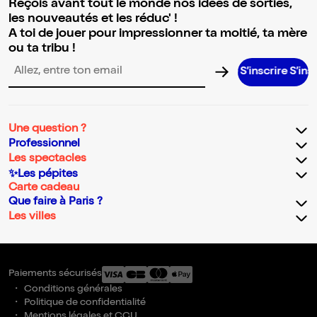
Reçois avant tout le monde nos idées de sorties,
les nouveautés et les réduc' !
A toi de jouer pour impressionner ta moitié, ta mère
ou ta tribu !
S’inscrire S’inscrire S’in
Adresse email pour la newsletter
Une question ?
Professionnel
Les spectacles
✨Les pépites
Carte cadeau
Que faire à Paris ?
Les villes
Paiements sécurisés
Conditions générales
Politique de confidentialité
Mentions légales et CGU