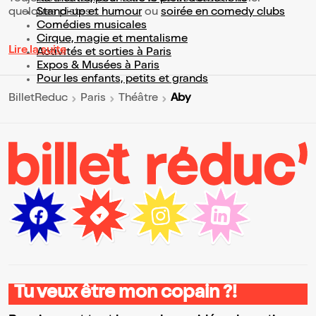
quelques pistes :
Stand-up et humour
ou
soirée en comedy clubs
Comédies musicales
Cirque, magie et mentalisme
Lire la suite
Activités et sorties à Paris
Expos & Musées à Paris
Pour les enfants, petits et grands
Aby
BilletReduc
Paris
Théâtre
Tu veux être mon copain ?!