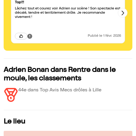
Top!!!
Un
Lâchez tout et courez voir Adrien sur scène ! Son spectacle est
J’
décalé, tendre et terriblement drôle. Je recommande
absurde Et en mê
vivement !
Fr
le
Publié
le 1 févr. 2026
Adrien Bonan dans Rentre dans le
moule, les classements
44e dans Top Avis Mecs drôles à Lille
Le lieu