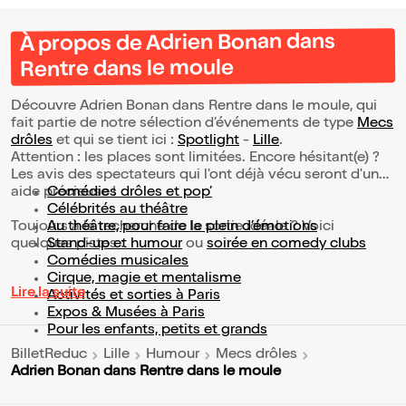
À propos de Adrien Bonan dans
Rentre dans le moule
Découvre Adrien Bonan dans Rentre dans le moule, qui
fait partie de notre sélection d’événements de type
Mecs
drôles
et qui se tient ici :
Spotlight
-
Lille
.
Attention : les places sont limitées. Encore hésitant(e) ?
Les avis des spectateurs qui l'ont déjà vécu seront d'une
aide précieuse !
Comédies drôles et pop’
Célébrités au théâtre
Toujours à la recherche de la sortie idéale ? Voici
Au théâtre, pour faire le plein d’émotions
quelques pistes :
Stand-up et humour
ou
soirée en comedy clubs
Comédies musicales
Cirque, magie et mentalisme
Lire la suite
Activités et sorties à Paris
Expos & Musées à Paris
Pour les enfants, petits et grands
BilletReduc
Lille
Humour
Mecs drôles
Adrien Bonan dans Rentre dans le moule