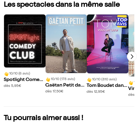
Les spectacles dans la même salle
10/10 (6 avis)
Spotlight Comed
10/10 (178 avis)
10/10 (810 avis)
10
Gaëtan Petit dans
Tom Boudet dans
y Club
dès 5,95€
Vin
Ainsi va la vie
Vous dit quoi
dès 17,50€
dès 12,95€
ns 
dès 1
nd
Tu pourrais aimer aussi !