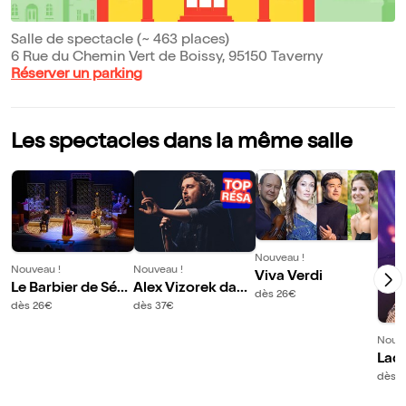
Salle de spectacle (~ 463 places)
6 Rue du Chemin Vert de Boissy, 95150 Taverny
Réserver un parking
Les spectacles dans la même salle
Nouveau !
Nouveau !
Nouveau !
Viva Verdi
Le Barbier de Sévil
Alex Vizorek dans
dès 26€
le
Deux 1/2
dès 26€
dès 37€
Nouve
Lad
ie 
dès 