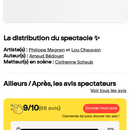
La distribution du spectacle ✨
Artiste(s) :
Philippe Magnan
et
Lou Chauvain
Auteur(s) :
Arnaud Bédouet
Metteur(s) en scène :
Catherine Schaub
Ailleurs / Après, les avis spectateurs
Voir tous les avis
9/10
(66 avis)
Donner mon avis
Connecte-toi pour donner ton avis !
92%