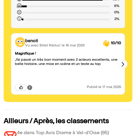
😍
🤗
6%
😐
0%
🙁
2%
benoit
10/10
Vu avec Billet Réduc'
le 16 mai 2026
Magnifique !
dé
J’ai passé un très bon moment avec 2 acteurs excellents, une
Un
belle histoire, une mise en scène et un texte au top
un
th
lé
de
Publié
le 17 mai 2026
Ailleurs / Après, les classements
4e dans Top Avis Drame à Val-d'Oise (95)