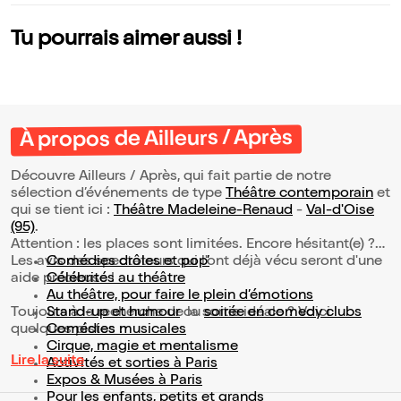
Tu pourrais aimer aussi !
À propos de Ailleurs / Après
Découvre Ailleurs / Après, qui fait partie de notre
sélection d’événements de type
Théâtre contemporain
et
qui se tient ici :
Théâtre Madeleine-Renaud
-
Val-d'Oise
(95)
.
Attention : les places sont limitées. Encore hésitant(e) ?
Les avis des spectateurs qui l'ont déjà vécu seront d'une
Comédies drôles et pop’
aide précieuse !
Célébrités au théâtre
Au théâtre, pour faire le plein d’émotions
Toujours à la recherche de la sortie idéale ? Voici
Stand-up et humour
ou
soirée en comedy clubs
quelques pistes :
Comédies musicales
Cirque, magie et mentalisme
Lire la suite
Activités et sorties à Paris
Expos & Musées à Paris
Pour les enfants, petits et grands