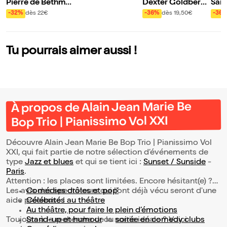
ssimo Vol XXI
Pierre de Bethma
Dexter Goldberg
Samy
nn Quartet ft. Dav
Trio
Léo
-32%
dès 22€
-36%
dès 19,50€
-36
id El Malek | Pianis
a : 
simo Vol XXI
ded 
ol X
Tu pourrais aimer aussi !
À propos de Alain Jean Marie Be
Bop Trio | Pianissimo Vol XXI
Découvre Alain Jean Marie Be Bop Trio | Pianissimo Vol
XXI, qui fait partie de notre sélection d’événements de
type
Jazz et blues
et qui se tient ici :
Sunset / Sunside
-
Paris
.
Attention : les places sont limitées. Encore hésitant(e) ?
Les avis des spectateurs qui l'ont déjà vécu seront d'une
Comédies drôles et pop’
aide précieuse !
Célébrités au théâtre
Au théâtre, pour faire le plein d’émotions
Toujours à la recherche de la sortie idéale ? Voici
Stand-up et humour
ou
soirée en comedy clubs