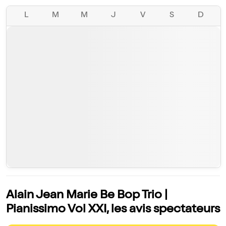
L
M
M
J
V
S
D
Alain Jean Marie Be Bop Trio |
Pianissimo Vol XXI, les avis spectateurs