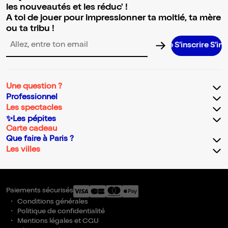
les nouveautés et les réduc' !
A toi de jouer pour impressionner ta moitié, ta mère
ou ta tribu !
S’inscrire S’inscrire S
Adresse email pour la newsletter
Une question ?
Professionnel
Les spectacles
✨Les pépites
Carte cadeau
Que faire à Paris ?
Les villes
Paiements sécurisés
Conditions générales
Politique de confidentialité
Mentions légales et CGU