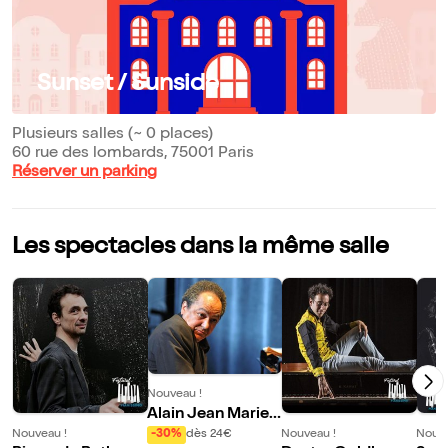
Sunset / Sunside
Plusieurs salles (~ 0 places)
60 rue des lombards, 75001 Paris
Réserver un parking
Les spectacles dans la même salle
Nouveau !
Alain Jean Marie
Be Bop Trio | Piani
Nouveau !
Nouveau !
Nouve
-30%
dès 24€