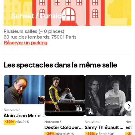
Sunset / Sunside
Plusieurs salles (~ 0 places)
60 rue des lombards, 75001 Paris
Réserver un parking
Les spectacles dans la même salle
Nouveau !
Alain Jean Marie
Be Bop Trio | Piani
Nouveau !
Nouveau !
Nouve
-30%
dès 24€
ssimo Vol XXI
Dexter Goldberg
Samy Thiébault &
Este
Trio
Léonardo Montan
Rob 
-36%
dès 19,50€
-36%
dès 19,50€
-38