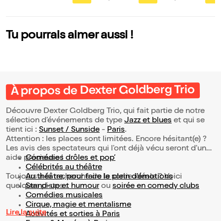
a : In Waves Reloa
anis
ded | Pianissimo V
ol XXI
Tu pourrais aimer aussi !
À propos de Dexter Goldberg Trio
Découvre Dexter Goldberg Trio, qui fait partie de notre
sélection d’événements de type
Jazz et blues
et qui se
tient ici :
Sunset / Sunside
-
Paris
.
Attention : les places sont limitées. Encore hésitant(e) ?
Les avis des spectateurs qui l'ont déjà vécu seront d'une
aide précieuse !
Comédies drôles et pop’
Célébrités au théâtre
Toujours à la recherche de la sortie idéale ? Voici
Au théâtre, pour faire le plein d’émotions
quelques pistes :
Stand-up et humour
ou
soirée en comedy clubs
Comédies musicales
Cirque, magie et mentalisme
Lire la suite
Activités et sorties à Paris