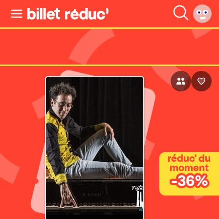
réduc' du
moment
-36%