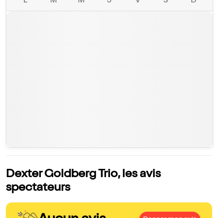
L
M
M
J
V
S
D
Dexter Goldberg Trio, les avis
spectateurs