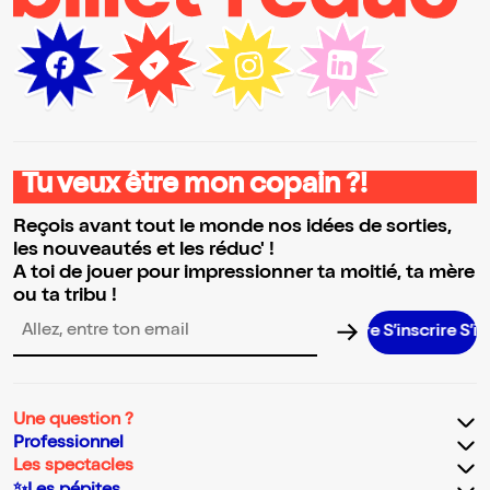
Tu veux être mon copain ?!
Reçois avant tout le monde nos idées de sorties,
les nouveautés et les réduc' !
A toi de jouer pour impressionner ta moitié, ta mère
ou ta tribu !
S’inscrire S’inscrir
Adresse email pour la newsletter
Une question ?
Professionnel
Les spectacles