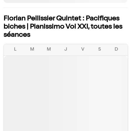
Florian Pellissier Quintet : Pacifiques
biches | Pianissimo Vol XXI, toutes les
séances
L
M
M
J
V
S
D