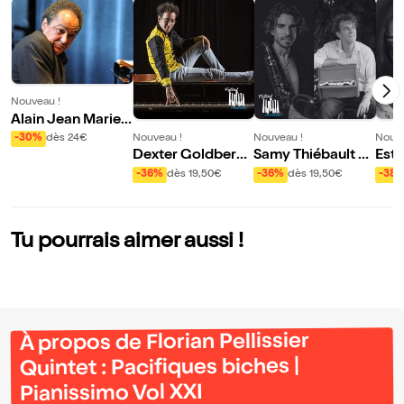
Nouveau !
Alain Jean Marie
Be Bop Trio | Piani
Nouveau !
Nouveau !
Nouve
-30%
dès 24€
ssimo Vol XXI
Dexter Goldberg
Samy Thiébault &
Este
Trio
Léonardo Montan
Rob 
-36%
dès 19,50€
-36%
dès 19,50€
-38
a : In Waves Reloa
anis
ded | Pianissimo V
ol XXI
Tu pourrais aimer aussi !
À propos de Florian Pellissier
Quintet : Pacifiques biches |
Pianissimo Vol XXI