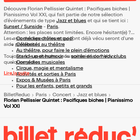
Découvre Florian Pellissier Quintet : Pacifiques biches |
Pianissimo Vol XXI, qui fait partie de notre sélection
d’événements de type
Jazz et blues
et qui se tient ici :
Sunset / Sunside
-
Paris
.
Attention : les places sont limitées. Encore hésitant(e) ?
Les avis des spectateurs qui l'ont déjà vécu seront d'une
Comédies drôles et pop’
aide précieuse !
Célébrités au théâtre
Au théâtre, pour faire le plein d’émotions
Toujours à la recherche de la sortie idéale ? Voici
Stand-up et humour
ou
soirée en comedy clubs
quelques pistes :
Comédies musicales
Cirque, magie et mentalisme
Lire la suite
Activités et sorties à Paris
Expos & Musées à Paris
Pour les enfants, petits et grands
BilletReduc
Paris
Concert
Jazz et blues
Florian Pellissier Quintet : Pacifiques biches | Pianissimo
Vol XXI