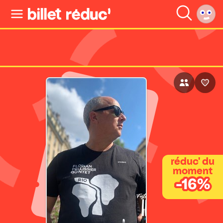
réduc' du
moment
-16%