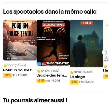
Les spectacles dans la même salle
10/10 (87 avis)
10/
Pour un pouce ten
Un a
10/10 (77 avis)
10/10 (26 avis)
du
L'école des femme
-31%
dès 18,50€
-31%
Le piège
s
-31%
dès 18,50€
-31%
dès 18,50€
Tu pourrais aimer aussi !