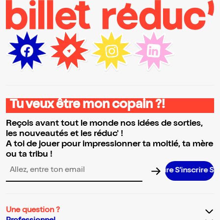
Tu veux être mon copain ?!
Reçois avant tout le monde nos idées de sorties,
les nouveautés et les réduc' !
A toi de jouer pour impressionner ta moitié, ta mère
ou ta tribu !
S’inscrire S’insc
Adresse email pour la newsletter
Une question ?