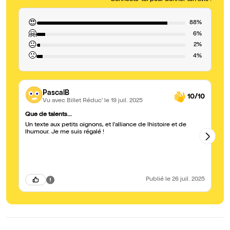
Connecte-toi pour donner ton avis !
😍
88%
🤗
6%
😐
2%
🙁
4%
PascalB
10/10
Vu avec Billet Réduc'
le 19 juil. 2025
Que de talents...
Al
Un texte aux petits oignons, et l'alliance de lhistoire et de
Be
lhumour. Je me suis régalé !
Publié
le 26 juil. 2025