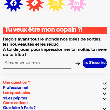
Tu veux être mon copain ?!
Reçois avant tout le monde nos idées de sorties,
les nouveautés et les réduc' !
A toi de jouer pour impressionner ta moitié, ta mère
ou ta tribu !
S’inscrire S’inscri
Adresse email pour la newsletter
Une question ?
Professionnel
Les spectacles
✨Les pépites
Carte cadeau
Que faire à Paris ?