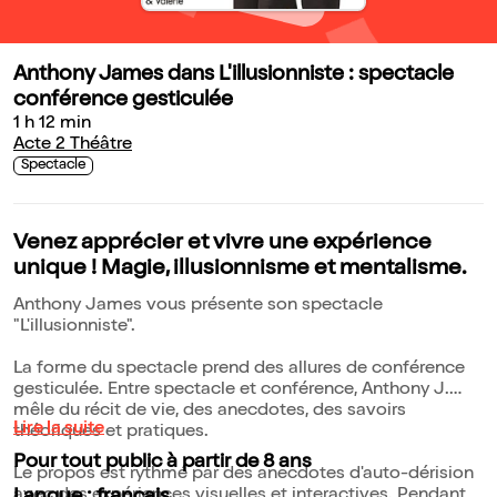
Anthony James dans L'illusionniste : spectacle
conférence gesticulée
1 h 12 min
Acte 2 Théâtre
Spectacle
Venez apprécier et vivre une expérience
unique ! Magie, illusionnisme et mentalisme.
Anthony James vous présente son spectacle
"L'illusionniste".
La forme du spectacle prend des allures de conférence
gesticulée. Entre spectacle et conférence, Anthony J.
mêle du récit de vie, des anecdotes, des savoirs
Lire la suite
théoriques et pratiques.
Pour tout public à partir de 8 ans
Le propos est rythmé par des anecdotes d'auto-dérision
avec des expériences visuelles et interactives. Pendant