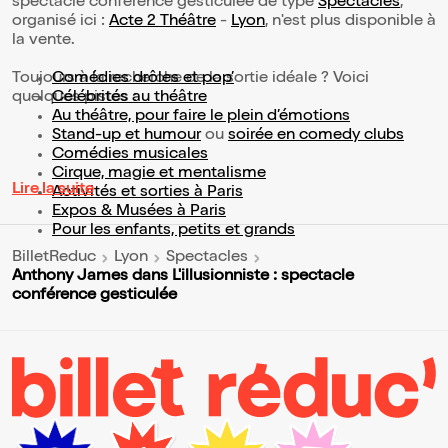
spectacle conférence gesticulée de type
Spectacles
,
organisé ici :
Acte 2 Théâtre
-
Lyon
, n'est plus disponible à
la vente.
Toujours à la recherche de la sortie idéale ? Voici
Comédies drôles et pop’
quelques pistes :
Célébrités au théâtre
Au théâtre, pour faire le plein d’émotions
Stand-up et humour
ou
soirée en comedy clubs
Comédies musicales
Cirque, magie et mentalisme
Lire la suite
Activités et sorties à Paris
Expos & Musées à Paris
Pour les enfants, petits et grands
BilletReduc
Lyon
Spectacles
Anthony James dans L'illusionniste : spectacle
conférence gesticulée