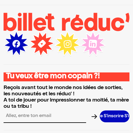
Tu veux être mon copain ?!
Reçois avant tout le monde nos idées de sorties,
les nouveautés et les réduc' !
A toi de jouer pour impressionner ta moitié, ta mère
ou ta tribu !
S’inscrire S’inscri
Adresse email pour la newsletter