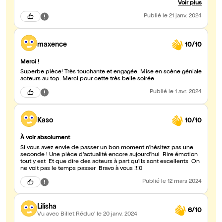
Voir plus
Publié
le 21 janv. 2024
maxence
10/10
Merci !
Superbe pièce! Très touchante et engagée. Mise en scène géniale
acteurs au top. Merci pour cette très belle soirée
Publié
le 1 avr. 2024
Kaso
10/10
À voir absolument
Si vous avez envie de passer un bon moment n'hésitez pas une
seconde ! Une pièce d'actualité encore aujourd'hui Rire émotion
tout y est Et que dire des acteurs à part qu'ils sont excellents On
ne voit pas le temps passer Bravo à vous !!!0
Publié
le 12 mars 2024
Lilisha
6/10
Vu avec Billet Réduc'
le 20 janv. 2024