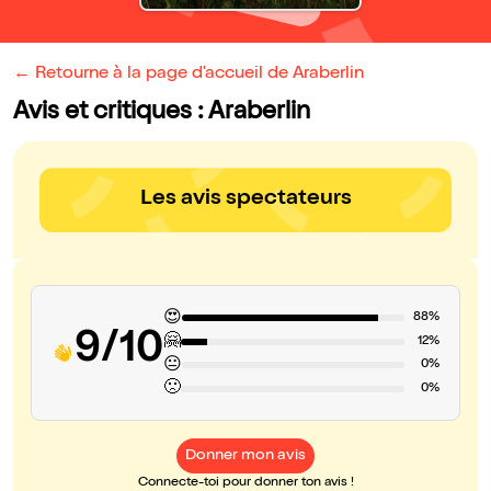
← Retourne à la page d'accueil de Araberlin
Avis et critiques : Araberlin
Les avis spectateurs
😍
88%
9/10
🤗
12%
😐
0%
🙁
0%
Donner mon avis
Connecte-toi pour donner ton avis !