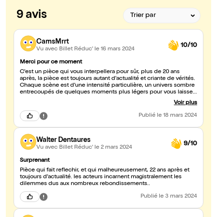
9 avis
CamsMrrt
10/10
Vu avec Billet Réduc'
le 16 mars 2024
Merci pour ce moment
C'est un pièce qui vous interpellera pour sûr, plus de 20 ans
après, la pièce est toujours autant d'actualité et criante de vérités.
Chaque scène est d'une intensité particulière, un univers sombre
entrecoupés de quelques moments plus légers pour vous laisser
respirer. Les comédiens incarnent leur rôle avec beaucoup
Voir plus
justesse et sont bluffants de polyvalence. Je ne suis pas ressorti
indifférent du théâtre, je vous la recommande vivement !
Publié
le 18 mars 2024
Walter Dentaures
9/10
Vu avec Billet Réduc'
le 2 mars 2024
Surprenant
Pièce qui fait reflechir, et qui malheureusement, 22 ans après et
toujours d'actualité. les acteurs incarnent magistralement les
dilemmes dus aux nombreux rebondissements..
Publié
le 3 mars 2024