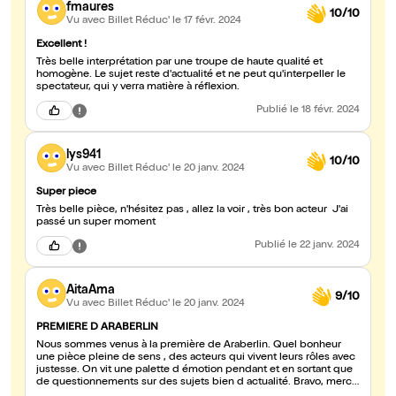
fmaures
10/10
Vu avec Billet Réduc'
le 17 févr. 2024
Excellent !
Très belle interprétation par une troupe de haute qualité et
homogène. Le sujet reste d'actualité et ne peut qu'interpeller le
spectateur, qui y verra matière à réflexion.
Publié
le 18 févr. 2024
lys941
10/10
Vu avec Billet Réduc'
le 20 janv. 2024
Super piece
Très belle pièce, n'hésitez pas , allez la voir , très bon acteur J'ai
passé un super moment
Publié
le 22 janv. 2024
AitaAma
9/10
Vu avec Billet Réduc'
le 20 janv. 2024
PREMIERE D ARABERLIN
Nous sommes venus à la première de Araberlin. Quel bonheur
une pièce pleine de sens , des acteurs qui vivent leurs rôles avec
justesse. On vit une palette d émotion pendant et en sortant que
de questionnements sur des sujets bien d actualité. Bravo, merci
et bonne continuation.