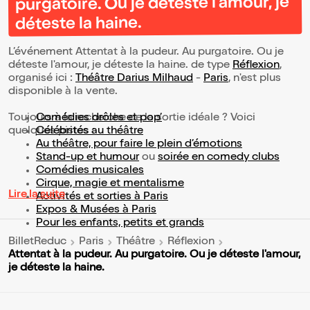
purgatoire. Ou je déteste l'amour, je
déteste la haine.
L’événement Attentat à la pudeur. Au purgatoire. Ou je
déteste l'amour, je déteste la haine. de type
Réflexion
,
organisé ici :
Théâtre Darius Milhaud
-
Paris
, n'est plus
disponible à la vente.
Toujours à la recherche de la sortie idéale ? Voici
Comédies drôles et pop’
quelques pistes :
Célébrités au théâtre
Au théâtre, pour faire le plein d’émotions
Stand-up et humour
ou
soirée en comedy clubs
Comédies musicales
Cirque, magie et mentalisme
Lire la suite
Activités et sorties à Paris
Expos & Musées à Paris
Pour les enfants, petits et grands
BilletReduc
Paris
Théâtre
Réflexion
Attentat à la pudeur. Au purgatoire. Ou je déteste l'amour,
je déteste la haine.