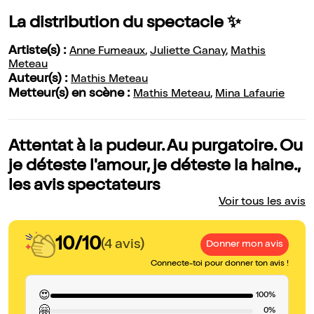
La distribution du spectacle ✨
Artiste(s) :
Anne Fumeaux
,
Juliette Ganay
,
Mathis
Meteau
Auteur(s) :
Mathis Meteau
Metteur(s) en scène :
Mathis Meteau
,
Mina Lafaurie
Attentat à la pudeur. Au purgatoire. Ou
je déteste l'amour, je déteste la haine.,
les avis spectateurs
Voir tous les avis
10/10
(4 avis)
Donner mon avis
Connecte-toi pour donner ton avis !
😍
100%
🤗
0%