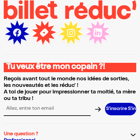
Tu veux être mon copain ?!
Reçois avant tout le monde nos idées de sorties,
les nouveautés et les réduc' !
A toi de jouer pour impressionner ta moitié, ta mère
ou ta tribu !
S’inscrire S’inscrire S’ins
Adresse email pour la newsletter
Une question ?