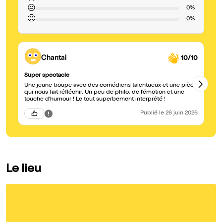
😐
0%
🙁
0%
Chantal
10/10
Super spectacle
Tr
Une jeune troupe avec des comédiens talentueux et une pièce
Un
qui nous fait réfléchir. Un peu de philo, de l’émotion et une
pi
touche d’humour ! Le tout superbement interprété !
do
Publié
le 26 juin 2026
Le lieu