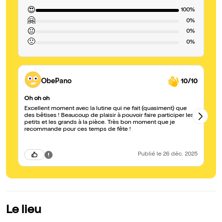
😍
100%
🤗
0%
😐
0%
🙁
0%
ObePano
10/10
Oh oh oh
Mo
Excellent moment avec la lutine qui ne fait (quasiment) que
Ex
des bêtises ! Beaucoup de plaisir à pouvoir faire participer les
pr
petits et les grands à la pièce. Très bon moment que je
le
recommande pour ces temps de fête !
pou
re
Iv
Publié
le 26 déc. 2025
Le lieu