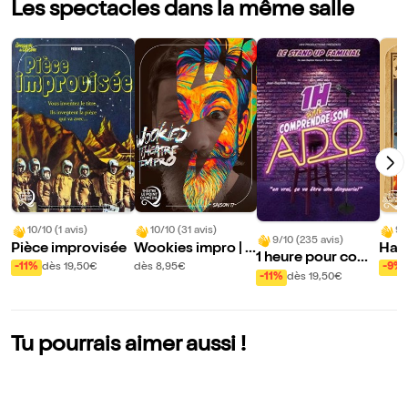
Les spectacles dans la même salle
10/10 (1 avis)
10/10 (31 avis)
9/
9/10 (235 avis)
Pièce improvisée
Wookies impro | S
Hall
1 heure pour com
aison 17
s C
-11%
dès 19,50€
dès 8,95€
-9%
prendre son ado
-11%
dès 19,50€
Tu pourrais aimer aussi !