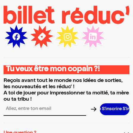
Tu veux être mon copain ?!
Reçois avant tout le monde nos idées de sorties,
les nouveautés et les réduc' !
A toi de jouer pour impressionner ta moitié, ta mère
ou ta tribu !
S’inscrire S’inscrire 
Adresse email pour la newsletter