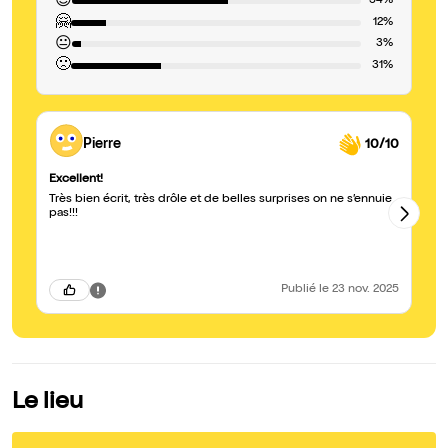
😍
54%
🤗
12%
😐
3%
🙁
31%
Pierre
10/10
Excellent!
tr
Très bien écrit, très drôle et de belles surprises on ne s’ennuie
Sp
pas!!!
in
Publié
le 23 nov. 2025
Le lieu