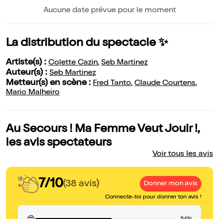
Aucune date prévue pour le moment
La distribution du spectacle ✨
Artiste(s) :
Colette Cazin
,
Seb Martinez
Auteur(s) :
Seb Martinez
Metteur(s) en scène :
Fred Tanto
,
Claude Courtens
,
Mario Malheiro
Au Secours ! Ma Femme Veut Jouir !,
les avis spectateurs
Voir tous les avis
7/10
(38 avis)
Donner mon avis
Connecte-toi pour donner ton avis !