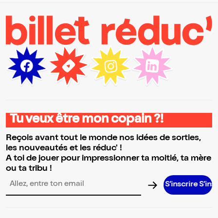
Tu veux être mon copain ?!
Reçois avant tout le monde nos idées de sorties,
les nouveautés et les réduc' !
A toi de jouer pour impressionner ta moitié, ta mère
ou ta tribu !
S’inscrire S’inscrire S’i
Adresse email pour la newsletter