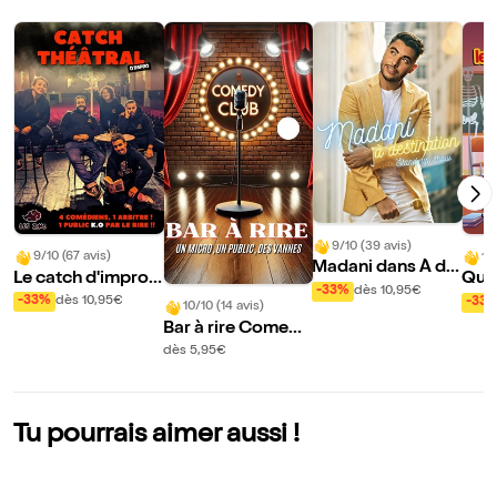
9/10 (39 avis)
9/10 (67 avis)
10
Madani dans À de
Le catch d'improv
Qui 
stination
-33%
dès 10,95€
isation théâtrale
d'ân
-33%
dès 10,95€
-33
10/10 (14 avis)
Bar à rire Comedy
Club
dès 5,95€
Tu pourrais aimer aussi !