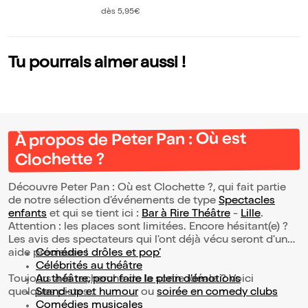
Club
dès 5,95€
Tu pourrais aimer aussi !
À propos de Peter Pan : Où est
Clochette ?
Découvre Peter Pan : Où est Clochette ?, qui fait partie
de notre sélection d’événements de type
Spectacles
enfants
et qui se tient ici :
Bar à Rire Théâtre
-
Lille
.
Attention : les places sont limitées. Encore hésitant(e) ?
Les avis des spectateurs qui l'ont déjà vécu seront d'une
aide précieuse !
Comédies drôles et pop’
Célébrités au théâtre
Toujours à la recherche de la sortie idéale ? Voici
Au théâtre, pour faire le plein d’émotions
quelques pistes :
Stand-up et humour
ou
soirée en comedy clubs
Comédies musicales