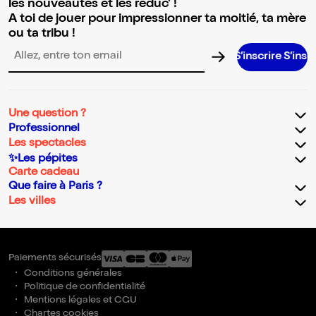
les nouveautés et les réduc' !
A toi de jouer pour impressionner ta moitié, ta mère
ou ta tribu !
S’inscrire S’inscrire S’inscrire
Adresse email pour la newsletter
Une question ?
Professionnel
Les spectacles
✨Les pépites
Carte cadeau
Que faire à Paris ?
Les villes
Paiements sécurisés
Conditions générales
Politique de confidentialité
Mentions légales et CGU
Chartes cookies