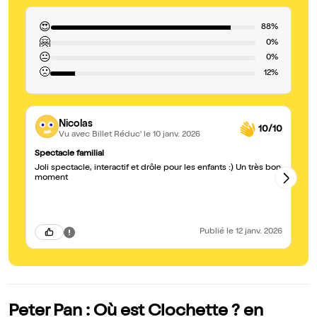
😍
88%
🤗
0%
😐
0%
🙁
12%
Nicolas
10/10
Vu avec Billet Réduc'
le 10 janv. 2026
Spectacle familial
Un
Joli spectacle, interactif et drôle pour les enfants :) Un très bon
De
moment
su
Publié
le 12 janv. 2026
Peter Pan : Où est Clochette ? en