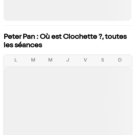
Peter Pan : Où est Clochette ?, toutes
les séances
L
M
M
J
V
S
D