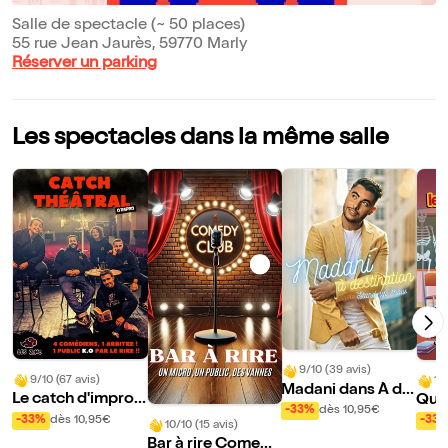
Salle de spectacle (~ 50 places)
55 rue Jean Jaurès, 59770 Marly
Réserver un parking
Les spectacles dans la même salle
9/10 (39 avis)
9/10 (67 avis)
10
Madani dans À de
Le catch d'improv
Qui 
stination
-33%
dès 10,95€
isation théâtrale
d'ân
-33%
dès 10,95€
-33
10/10 (15 avis)
Bar à rire Comedy