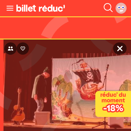
réduc' du
moment
-18%