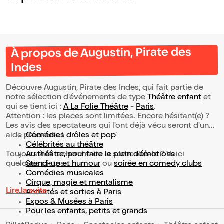
À propos de Augustin, Pirate des
Indes
Découvre Augustin, Pirate des Indes, qui fait partie de
notre sélection d’événements de type
Théâtre enfant
et
qui se tient ici :
A La Folie Théâtre
-
Paris
.
Attention : les places sont limitées. Encore hésitant(e) ?
Les avis des spectateurs qui l'ont déjà vécu seront d'une
aide précieuse !
Comédies drôles et pop’
Célébrités au théâtre
Toujours à la recherche de la sortie idéale ? Voici
Au théâtre, pour faire le plein d’émotions
quelques pistes :
Stand-up et humour
ou
soirée en comedy clubs
Comédies musicales
Cirque, magie et mentalisme
Lire la suite
Activités et sorties à Paris
Expos & Musées à Paris
Pour les enfants, petits et grands