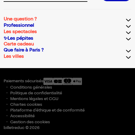
Une question ?
Professionnel
Les spectacles
✨Les pépites
Carte cadeau
Que faire à Paris ?
Les villes
Paiements sécurisés
Conditions générales
Politique de confidentialité
Mentions légales et CGU
Chartes cookies
Plateforme d'éthique et de conformité
Accessibilité
Gestion des cookies
billetreduc © 2026