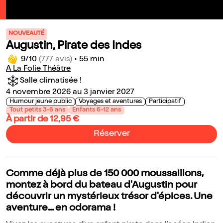
NOUVEAUTÉ
Augustin, Pirate des Indes
9/10
(777 avis)
•
55 min
A La Folie Théâtre
Salle climatisée !
4 novembre 2026 au 3 janvier 2027
Humour jeune public
Voyages et aventures
Participatif
Tout petits 3-6 ans
Enfants 6-12 ans
À partir de 12,95 €
Réserver
Comme déjà plus de 150 000 moussaillons,
montez à bord du bateau d'Augustin pour
découvrir un mystérieux trésor d'épices. Une
aventure... en odorama !