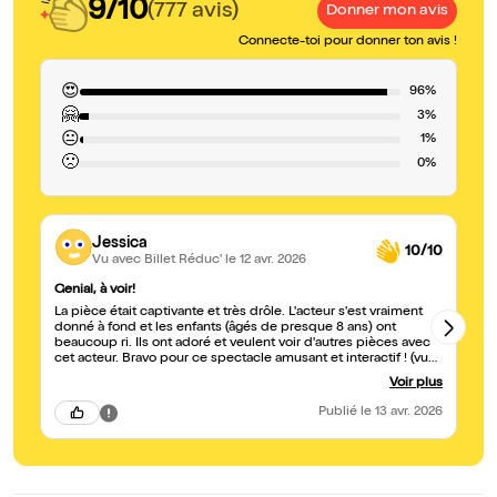
9/10
(777 avis)
Donner mon avis
Connecte-toi pour donner ton avis !
😍
96%
🤗
3%
😐
1%
🙁
0%
Jessica
10/10
Vu avec Billet Réduc'
le 12 avr. 2026
Genial, à voir!
Tr
La pièce était captivante et très drôle. L'acteur s'est vraiment
Hi
donné à fond et les enfants (âgés de presque 8 ans) ont
dec
beaucoup ri. Ils ont adoré et veulent voir d'autres pièces avec
te
cet acteur. Bravo pour ce spectacle amusant et interactif ! (vue
le
le 12.4.26)
Voir plus
Publié
le 13 avr. 2026