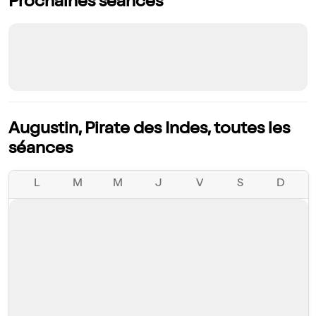
Prochaines séances
Augustin, Pirate des Indes, toutes les
séances
L
M
M
J
V
S
D