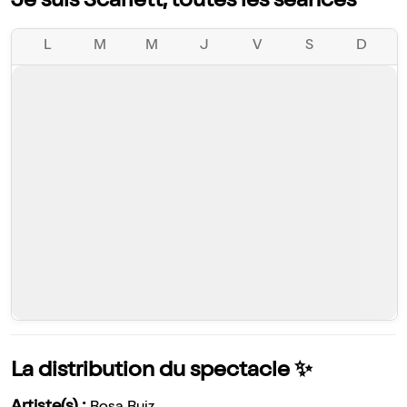
Je suis Scarlett, toutes les séances
L
M
M
J
V
S
D
La distribution du spectacle ✨