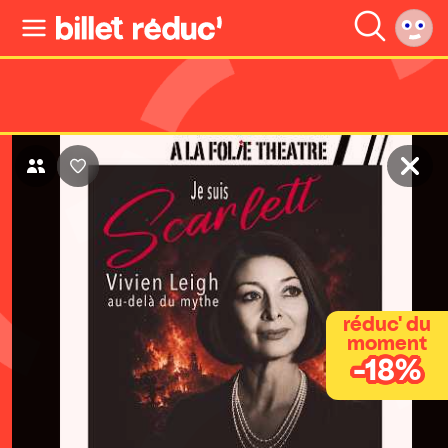
réduc' du
moment
-18%