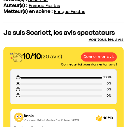
Artiste(s) :
Rosa Ruiz
Auteur(s) :
Enrique Fiestas
Metteur(s) en scène :
Enrique Fiestas
Je suis Scarlett, les avis spectateurs
Voir tous les avis
10/10
(20 avis)
Donner mon avis
Connecte-toi pour donner ton avis !
😍
100%
🤗
0%
😐
0%
🙁
0%
Annie
10/10
Vu avec Billet Réduc'
le 8 févr. 2026