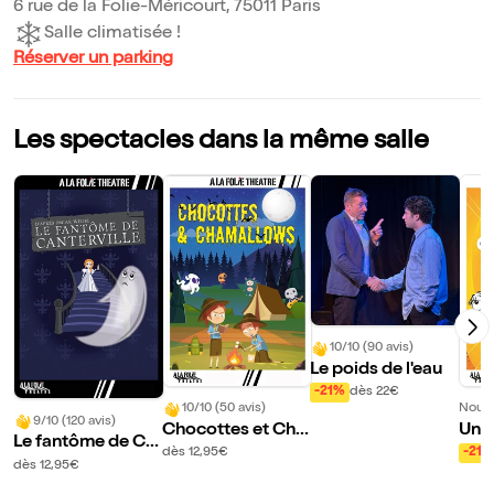
6 rue de la Folie-Méricourt, 75011 Paris
Salle climatisée !
Réserver un parking
Les spectacles dans la même salle
10/10 (90 avis)
Le poids de l'eau
-21%
dès 22€
10/10 (50 avis)
Nouve
9/10 (120 avis)
Chocottes et Cha
Un p
Le fantôme de Ca
mallows
ons
dès 12,95€
-21%
nterville
dès 12,95€