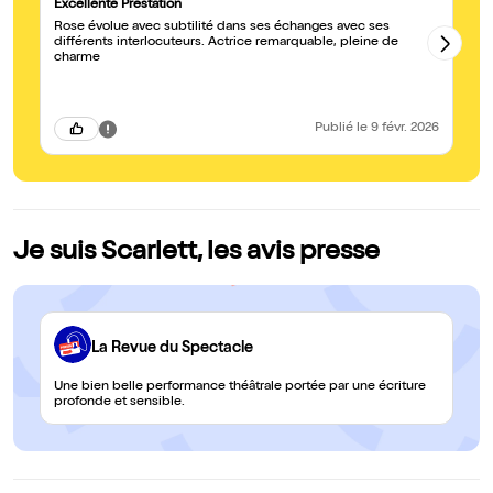
Excellente Prestation
ex
Rose évolue avec subtilité dans ses échanges avec ses
Su
différents interlocuteurs. Actrice remarquable, pleine de
be
charme
tr
ad
Publié
le 9 févr. 2026
Je suis Scarlett, les avis presse
La Revue du Spectacle
Une bien belle performance théâtrale portée par une écriture
profonde et sensible.