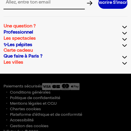
S’inscrire S’inscrire S’inscrire S’ins
Adresse email pour la newsletter
Une question ?
Professionnel
Les spectacles
✨Les pépites
Carte cadeau
Que faire à Paris ?
Les villes
Paiements sécurisés
Conditions générales
Politique de confidentialité
Mentions légales et CGU
Chartes cookies
Plateforme d'éthique et de conformité
Accessibilité
Gestion des cookies