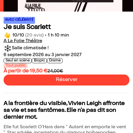
AVEC CÉLÉBRITÉ
Je suis Scarlett
10/10
(20 avis)
•
1 h 10 min
A La Folie Théâtre
Salle climatisée !
6 septembre 2026 au 3 janvier 2027
Seul en scène
Biopic
Drame
Tout public
À partir de 19,50 €
24,00€
Réserver
A la frontière du visible, Vivien Leigh affronte
sa vie et ses fantômes. Elle n'a pas dit son
dernier mot.
Elle fut Scarlett O'Hara dans " Autant en emporte le vent