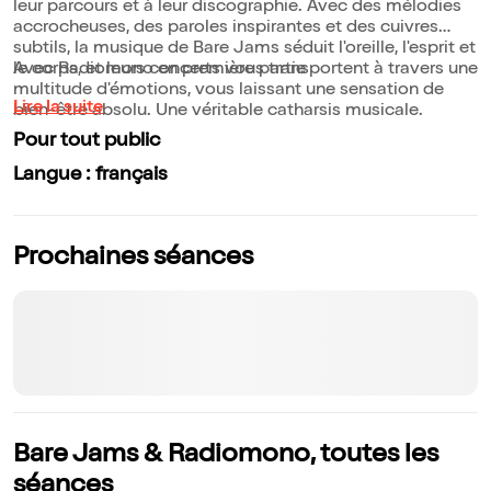
leur parcours et à leur discographie. Avec des mélodies
accrocheuses, des paroles inspirantes et des cuivres
subtils, la musique de Bare Jams séduit l'oreille, l'esprit et
le corps, et leurs concerts vous transportent à travers une
Avec Radiomono en première partie
multitude d'émotions, vous laissant une sensation de
Lire la suite
bien-être absolu. Une véritable catharsis musicale.
Pour tout public
Langue : français
Prochaines séances
Bare Jams & Radiomono, toutes les
séances