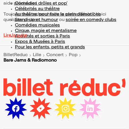
aide précieuse !
Comédies drôles et pop’
Célébrités au théâtre
Toujours à la recherche de la sortie idéale ? Voici
Au théâtre, pour faire le plein d’émotions
quelques pistes :
Stand-up et humour
ou
soirée en comedy clubs
Comédies musicales
Cirque, magie et mentalisme
Lire la suite
Activités et sorties à Paris
Expos & Musées à Paris
Pour les enfants, petits et grands
BilletReduc
Lille
Concert
Pop
Bare Jams & Radiomono