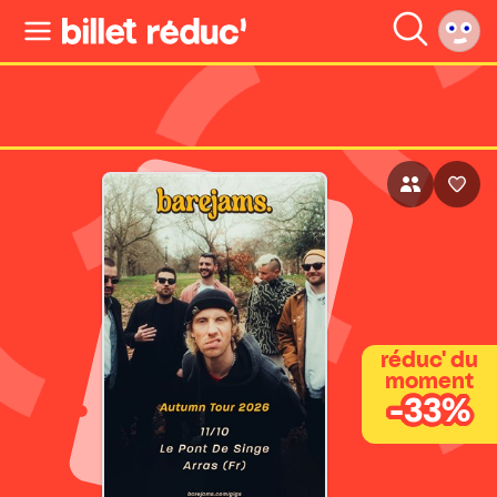
réduc' du
moment
-33%