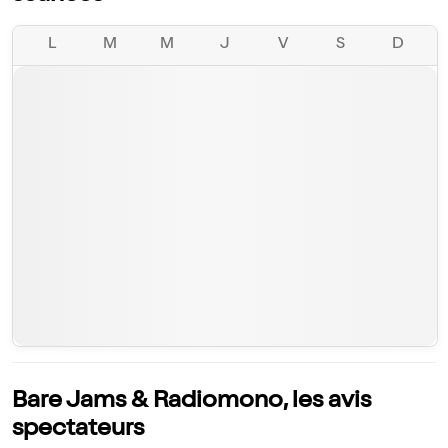
L
M
M
J
V
S
D
Bare Jams & Radiomono, les avis
spectateurs