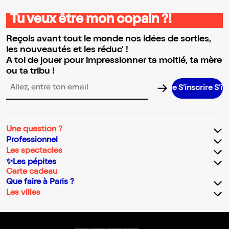
Tu veux être mon copain ?!
Reçois avant tout le monde nos idées de sorties,
les nouveautés et les réduc' !
A toi de jouer pour impressionner ta moitié, ta mère
ou ta tribu !
S’inscrire S’inscrir
Adresse email pour la newsletter
Une question ?
Professionnel
Les spectacles
✨Les pépites
Carte cadeau
Que faire à Paris ?
Les villes