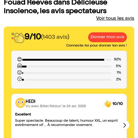
Fouad Reeves dans Délicieuse
insolence, les avis spectateurs
Voir tous les avis
9/10
(1403 avis)
Donner mon avis
Connecte-toi pour donner ton avis !
😍
92%
🤗
5%
😐
1%
🙁
2%
HEDI
10/10
Vu avec Billet Réduc'
le 24 avr. 2026
Excellent
Su
Super spectacle. Beaucoup de talent, humour XXL, un esprit
Be
extrêmement vif … À recommander vivement.
d'
mê