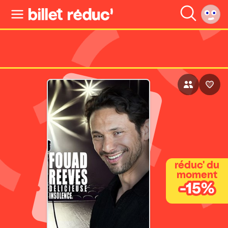
réduc' du
moment
-15%