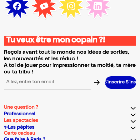
Tu veux être mon copain ?!
Reçois avant tout le monde nos idées de sorties,
les nouveautés et les réduc' !
A toi de jouer pour impressionner ta moitié, ta mère
ou ta tribu !
S’inscrire S’inscrire S’inscri
Adresse email pour la newsletter
Une question ?
Professionnel
Les spectacles
✨Les pépites
Carte cadeau
Que faire à Paris ?