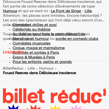
Découvre Fouad Reeves dans Délicieuse insolence, qui
fait partie de notre sélection d’événements de type
Humour
et qui se tient ici :
Le Pont de Singe
-
Lille
.
Attention : les places sont limitées. Encore hésitant(e) ?
Les avis des spectateurs qui l'ont déjà vécu seront d'une
aide précieuse !
Comédies drôles et pop’
Célébrités au théâtre
Toujours à la recherche de la sortie idéale ? Voici
Au théâtre, pour faire le plein d’émotions
quelques pistes :
Stand-up et humour
ou
soirée en comedy clubs
Comédies musicales
Cirque, magie et mentalisme
Lire la suite
Activités et sorties à Paris
Expos & Musées à Paris
Pour les enfants, petits et grands
BilletReduc
Lille
Humour
Fouad Reeves dans Délicieuse insolence