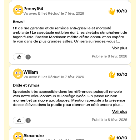
Peony154
10/10
Vu avec Billet Réduc'
le 7 févr. 2026
Bravo !
1 h de rire garantie et de remède anti-grisaille et morosité
ambiante ! Le spectacle est bien écrit, les sketchs s’enchaînent de
façon fluide. Bastien Morrisson mérite d’être connu et on espère
le voir dans de plus grandes salles. On sera au rendez-vous !
Encore bravo 👏 !!
Voir plus
Publié
le 8 févr. 2026
William
10/10
Vu avec Billet Réduc'
le 7 févr. 2026
Drôle et sympa
Spectacle très accessible dans les références puisqu’il renvoie
vers notre vécu commun du collège lycée. On passe un bon
moment et on rigole aux blagues. Mention spéciale à la présence
de ses élèves dans le public pour donner un côté encore plus
réaliste aux expériences vécues ;)
Voir plus
Publié
le 8 févr. 2026
Alexandre
10/10