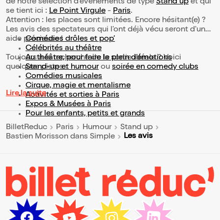
de notre sélection d’événements de type
Stand up
et qui
se tient ici :
Le Point Virgule
-
Paris
.
Attention : les places sont limitées. Encore hésitant(e) ?
Les avis des spectateurs qui l'ont déjà vécu seront d'une
aide précieuse !
Comédies drôles et pop’
Célébrités au théâtre
Toujours à la recherche de la sortie idéale ? Voici
Au théâtre, pour faire le plein d’émotions
quelques pistes :
Stand-up et humour
ou
soirée en comedy clubs
Comédies musicales
Cirque, magie et mentalisme
Lire la suite
Activités et sorties à Paris
Expos & Musées à Paris
Pour les enfants, petits et grands
BilletReduc
Paris
Humour
Stand up
Les avis
Bastien Morisson dans Simple