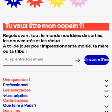
Tu veux être mon copain ?!
Reçois avant tout le monde nos idées de sorties,
les nouveautés et les réduc' !
A toi de jouer pour impressionner ta moitié, ta mère
ou ta tribu !
S’inscrire S’inscrire S’in
Adresse email pour la newsletter
Une question ?
Professionnel
Les spectacles
✨Les pépites
Carte cadeau
Que faire à Paris ?
Les villes