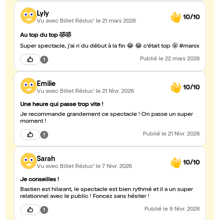
Lyly
10/10
Vu avec Billet Réduc'
le 21 mars 2026
Au top du top 🤣🤣
Super spectacle, j'ai ri du début à la fin 😂 😂 c'était top 🤩 #manix
Publié
le 22 mars 2026
Emilie
10/10
Vu avec Billet Réduc'
le 21 févr. 2026
Une heure qui passe trop vite !
Je recommande grandement ce spectacle ! On passe un super
moment !
Publié
le 21 févr. 2026
Sarah
10/10
Vu avec Billet Réduc'
le 7 févr. 2026
Je conseilles !
Bastien est hilarant, le spectacle est bien rythmé et il a un super
relationnel avec le public ! Foncez sans hésiter !
Publié
le 9 févr. 2026