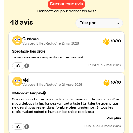
Donner mon avis
Connecte-toi pour donner ton avis !
46 avis
Gustave
10/10
Vu avec Billet Réduc'
le 2 mai 2026
Spectacle très drôle
Je recommande ce spectacle, très marrant.
Publié
le 2 mai 2026
Mel
10/10
Vu avec Billet Réduc'
le 21 mars 2026
#Manix et Tampax😂
Si vous cherchez un spectacle qui fait vraiment du bien et où l'on
rit du début à la fin, foncez voir cet artiste ! Un talent évident, qui
ne devrait pas rester dans l’ombre bien longtemps. Si tous les
profs avaient autant d’humour, les salles de classe
ressembleraient presque à des clubs de vacances 😂
Voir plus
Publié
le 23 mars 2026