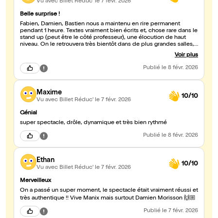
Vu avec Billet Réduc'
le 7 févr. 2026
Belle surprise !
Fabien, Damien, Bastien nous a maintenu en rire permanent
pendant 1 heure. Textes vraiment bien écrits et, chose rare dans le
stand up (peut être le côté professeur), une élocution de haut
niveau. On le retrouvera très bientôt dans de plus grandes salles,
Fore sure.
Voir plus
Publié
le 8 févr. 2026
Maxime
10/10
Vu avec Billet Réduc'
le 7 févr. 2026
Génial
super spectacle, drôle, dynamique et très bien rythmé
Publié
le 8 févr. 2026
Ethan
10/10
Vu avec Billet Réduc'
le 7 févr. 2026
Merveilleux
On a passé un super moment, le spectacle était vraiment réussi et
très authentique !! Vive Manix mais surtout Damien Morisson 🙌🏼
Publié
le 7 févr. 2026