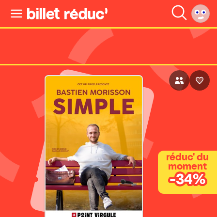
réduc' du
moment
-34%