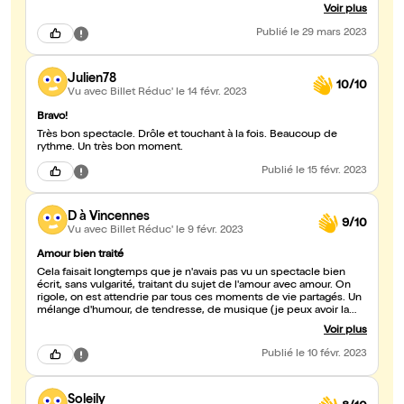
sincère et authentique.. qui sait se remettre en question et nous
Voir plus
faire rire avec des scènes que nous avons tous vécu plus ou
moins dans notre recherche de l'amour en général .. mais pas
Publié
le 29 mars 2023
que.. je vais pas spoiler le spectacle. A voir sans réserve.
Julien78
10/10
Vu avec Billet Réduc'
le 14 févr. 2023
Bravo!
Très bon spectacle. Drôle et touchant à la fois. Beaucoup de
rythme. Un très bon moment.
Publié
le 15 févr. 2023
D à Vincennes
9/10
Vu avec Billet Réduc'
le 9 févr. 2023
Amour bien traité
Cela faisait longtemps que je n'avais pas vu un spectacle bien
écrit, sans vulgarité, traitant du sujet de l'amour avec amour. On
rigole, on est attendrie par tous ces moments de vie partagés. Un
mélange d'humour, de tendresse, de musique (je peux avoir la
BO?) et de mise en scène rafraîchissant Une belle expérience.
Voir plus
Publié
le 10 févr. 2023
Soleily