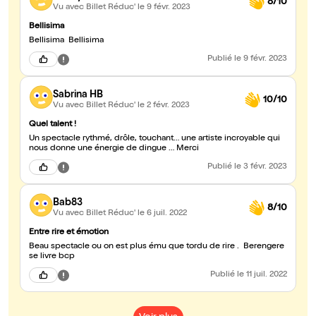
8/10
Vu avec Billet Réduc'
le 9 févr. 2023
Bellisima
Bellisima Bellisima
Publié
le 9 févr. 2023
Sabrina HB
10/10
Vu avec Billet Réduc'
le 2 févr. 2023
Quel talent !
Un spectacle rythmé, drôle, touchant… une artiste incroyable qui
nous donne une énergie de dingue … Merci
Publié
le 3 févr. 2023
Bab83
8/10
Vu avec Billet Réduc'
le 6 juil. 2022
Entre rire et émotion
Beau spectacle ou on est plus ému que tordu de rire . Berengere
se livre bcp
Publié
le 11 juil. 2022