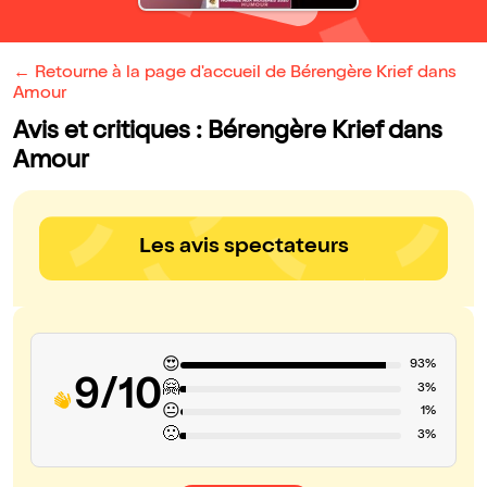
← Retourne à la page d'accueil de Bérengère Krief dans
Amour
Avis et critiques : Bérengère Krief dans
Amour
Les avis spectateurs
😍
93%
9/10
🤗
3%
😐
1%
🙁
3%