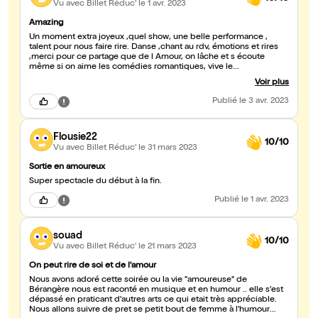
Vu avec Billet Réduc'
le 1 avr. 2023
Amazing
Un moment extra joyeux ,quel show, une belle performance ,
talent pour nous faire rire. Danse ,chant au rdv, émotions et rires
,merci pour ce partage que de l Amour, on lâche et s écoute
même si on aime les comédies romantiques, vive le
développement personnel. On y court!!! Merci
Voir plus
Publié
le 3 avr. 2023
Flousie22
10/10
Vu avec Billet Réduc'
le 31 mars 2023
Sortie en amoureux
Super spectacle du début à la fin.
Publié
le 1 avr. 2023
souad
10/10
Vu avec Billet Réduc'
le 21 mars 2023
On peut rire de soi et de l'amour
Nous avons adoré cette soirée ou la vie "amoureuse" de
Bérangère nous est raconté en musique et en humour .. elle s'est
dépassé en praticant d'autres arts ce qui etait très appréciable.
Nous allons suivre de pret se petit bout de femme à l'humour