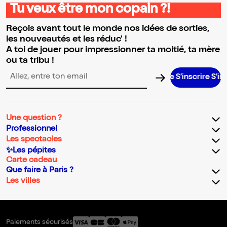
Tu veux être mon copain ?!
Reçois avant tout le monde nos idées de sorties,
les nouveautés et les réduc' !
A toi de jouer pour impressionner ta moitié, ta mère
ou ta tribu !
S’inscrire S’inscrir
Adresse email pour la newsletter
Une question ?
Professionnel
Les spectacles
✨Les pépites
Carte cadeau
Que faire à Paris ?
Les villes
Paiements sécurisés