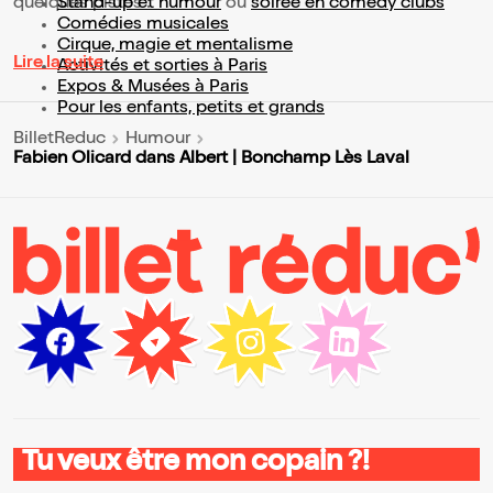
quelques pistes :
Stand-up et humour
ou
soirée en comedy clubs
Comédies musicales
Cirque, magie et mentalisme
Lire la suite
Activités et sorties à Paris
Expos & Musées à Paris
Pour les enfants, petits et grands
BilletReduc
Humour
Fabien Olicard dans Albert | Bonchamp Lès Laval
Tu veux être mon copain ?!