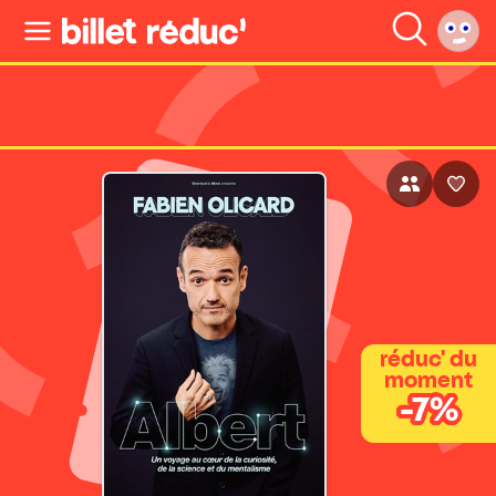
réduc' du
moment
-7%