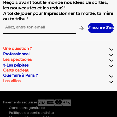
Reçois avant tout le monde nos idées de sorties,
les nouveautés et les réduc' !
A toi de jouer pour impressionner ta moitié, ta mère
ou ta tribu !
S’inscrire S’inscrire S’ins
Adresse email pour la newsletter
Une question ?
Professionnel
Les spectacles
✨Les pépites
Carte cadeau
Que faire à Paris ?
Les villes
Paiements sécurisés
Conditions générales
Politique de confidentialité