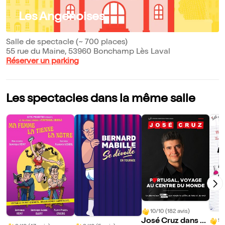
Les Angenoises
Salle de spectacle (~ 700 places)
55 rue du Maine, 53960 Bonchamp Lès Laval
Réserver un parking
Les spectacles dans la même salle
10/10 (182 avis)
José Cruz dans P
9/