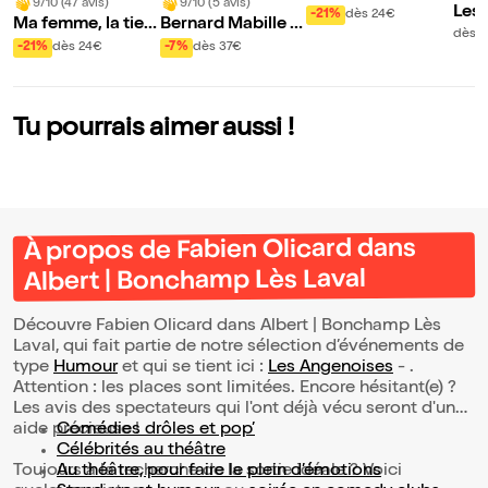
9/10 (47 avis)
9/10 (5 avis)
Les 
ortugal, voyage a
-21%
dès 24€
Ma femme, la tien
Bernard Mabille s
ent 
u centre du mond
dès 3
ne, la nôtre
e dévoile
-21%
dès 24€
-7%
dès 37€
nfan
e
che
Tu pourrais aimer aussi !
À propos de Fabien Olicard dans
Albert | Bonchamp Lès Laval
Découvre Fabien Olicard dans Albert | Bonchamp Lès
Laval, qui fait partie de notre sélection d’événements de
type
Humour
et qui se tient ici :
Les Angenoises
- .
Attention : les places sont limitées. Encore hésitant(e) ?
Les avis des spectateurs qui l'ont déjà vécu seront d'une
aide précieuse !
Comédies drôles et pop’
Célébrités au théâtre
Toujours à la recherche de la sortie idéale ? Voici
Au théâtre, pour faire le plein d’émotions