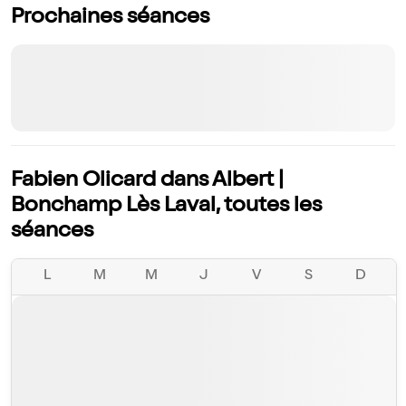
Prochaines séances
Fabien Olicard dans Albert |
Bonchamp Lès Laval, toutes les
séances
L
M
M
J
V
S
D