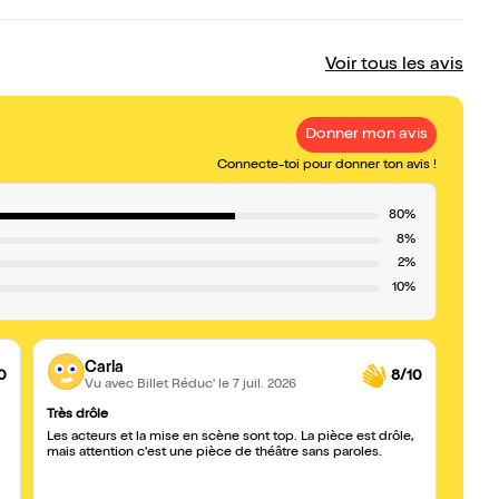
Voir tous les avis
Donner mon avis
Connecte-toi pour donner ton avis !
80%
8%
2%
10%
Carla
0
8/10
Vu avec Billet Réduc'
le 7 juil. 2026
Très drôle
Surpr
Les acteurs et la mise en scène sont top. La pièce est drôle,
Je ne 
mais attention c'est une pièce de théâtre sans paroles.
surpi
excellents ! 
ce que