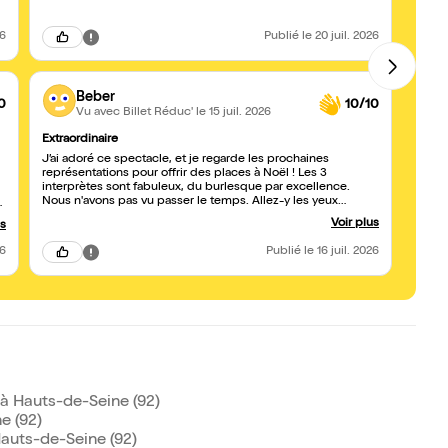
26
Publié
le 20 juil. 2026
Beber
0
10/10
Vu avec Billet Réduc'
le 15 juil. 2026
Extraordinaire
Excel
J’ai adoré ce spectacle, et je regarde les prochaines
Une m
représentations pour offrir des places à Noël ! Les 3
interp
interprètes sont fabuleux, du burlesque par excellence.
Nous n'avons pas vu passer le temps. Allez-y les yeux
r
fermés !
Voir plus
us
26
Publié
le 16 juil. 2026
 Hauts-de-Seine (92)
e (92)
auts-de-Seine (92)