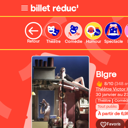
Retour
Théâtre
Comédie
Humour
Spectacle
Bigre
8/10
(348 a
Théâtre Victor
30 janvier au 2
Théâtre
Coméd
Tout public
À partir de 6,9
Favoris