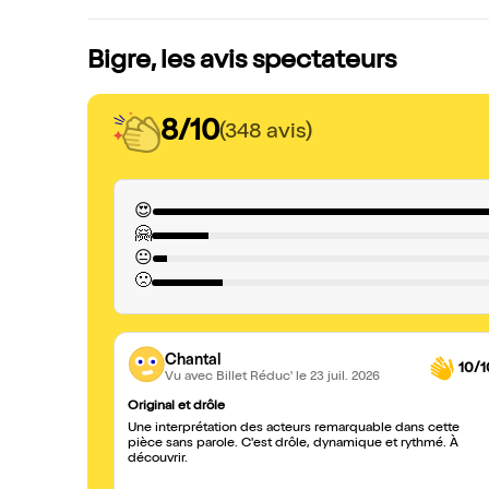
Bigre, les avis spectateurs
8/10
(348 avis)
😍
🤗
😐
🙁
Chantal
10/1
Vu avec Billet Réduc'
le 23 juil. 2026
Original et drôle
Une interprétation des acteurs remarquable dans cette
pièce sans parole. C'est drôle, dynamique et rythmé. À
découvrir.