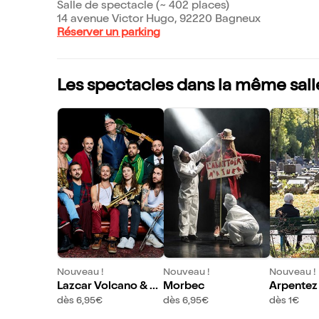
Salle de spectacle (~ 402 places)
14 avenue Victor Hugo, 92220 Bagneux
Réserver un parking
Les spectacles dans la même sall
Nouveau !
Nouveau !
Nouveau !
Lazcar Volcano & Sa
Morbec
Arpentez 
nseverino
ù l'on fai
dès 6,95€
dès 6,95€
dès 1€
morts