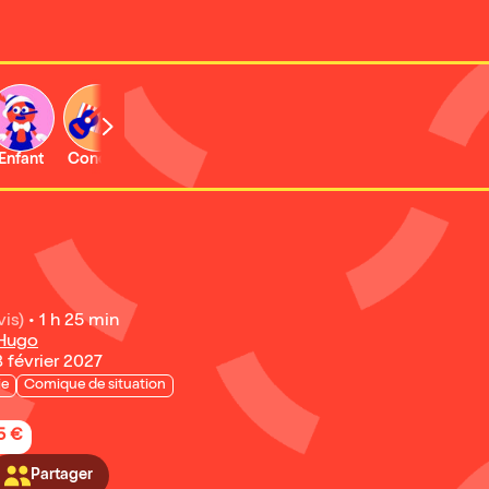
Enfant
Concert
Activité
Expo et musée
vis)
•
1 h 25 min
 Hugo
3 février 2027
ie
Comique de situation
5 €
Partager