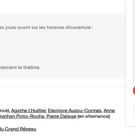
s jours avant sur les horaires d'ouverture :
ctement le théâtre.
nce),
Agathe L'Huillier
,
Eleonore Auzou-Connes
,
Anne
nathan Pinto-Rocha
,
Pierre Delage
(en alternance)
s du Grand Réseau