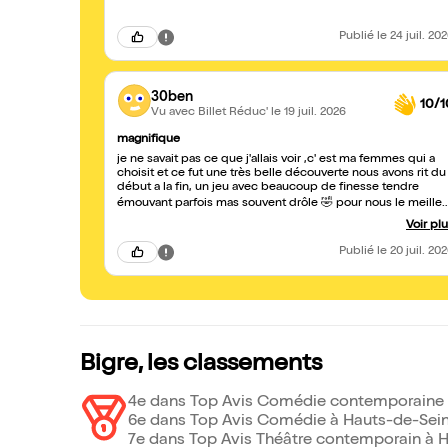
Publié
le 24 juil. 20
30ben
10/1
Vu avec Billet Réduc'
le 19 juil. 2026
magnifique
je ne savait pas ce que j'allais voir ,c' est ma femmes qui a
choisit et ce fut une très belle découverte nous avons rit du
début a la fin, un jeu avec beaucoup de finesse tendre
émouvant parfois mas souvent drôle 🤣 pour nous le meilleu
spectacle depuis très longtemps bravo
Voir pl
Publié
le 20 juil. 20
Bigre, les classements
4e dans Top Avis Comédie contemporaine à
6e dans Top Avis Comédie à Hauts-de-Sein
7e dans Top Avis Théâtre contemporain à H