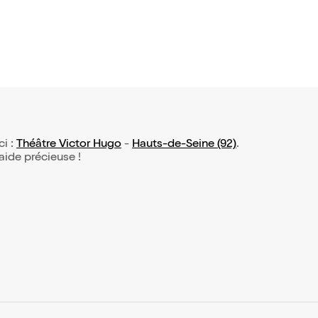
ci :
Théâtre Victor Hugo
-
Hauts-de-Seine (92)
.
 aide précieuse !