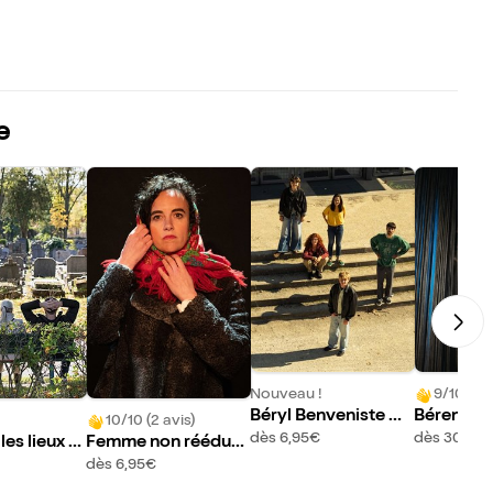
e
Nouveau !
9/10 (43 
Béryl Benveniste &
Bérengère
10/10 (2 avis)
Rose Dehors
s Sexe
dès 6,95€
dès 30,50
les lieux o
Femme non rééduc
t dormir les
able
dès 6,95€