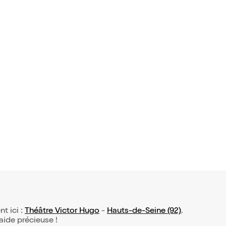
avis)
 Krief dan
€
nt ici :
Théâtre Victor Hugo
-
Hauts-de-Seine (92)
.
 aide précieuse !