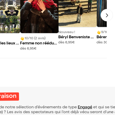
Nouveau !
9/10 (43 
Béryl Benveniste &
Bérengère
10/10 (2 avis)
Rose Dehors
s Sexe
dès 6,95€
dès 30,50
les lieux o
Femme non rééduc
t dormir les
able
dès 6,95€
raison
ie de notre sélection d’événements de type
Engagé
et qui se tie
(e) ? Les avis des spectateurs qui l'ont déjà vécu seront d'une