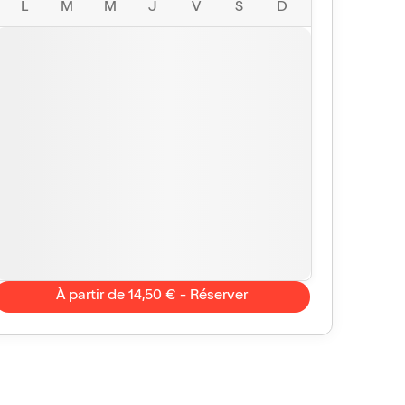
L
M
M
J
V
S
D
À partir de 14,50 € - Réserver