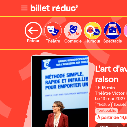
Retour
Théâtre
Comédie
Humour
Spectacle
L'art d'a
raison
1 h 15 min
Théâtre Victor
Le 13 mai 2027
Théâtre
Société
Tout public
À partir de 14,