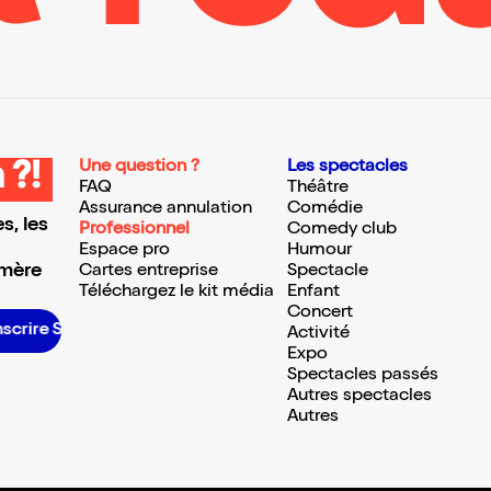
Une question ?
Les spectacles
 ?!
FAQ
Théâtre
Assurance annulation
Comédie
s, les
Professionnel
Comedy club
Espace pro
Humour
 mère
Cartes entreprise
Spectacle
Téléchargez le kit média
Enfant
Concert
scrire S’inscrire S’inscrire S’inscrire S’inscrire S’inscrire S’inscrire S’inscrire S’inscrire S’inscrire S’inscrire S’inscrire
Activité
Expo
Spectacles passés
Autres spectacles
Autres