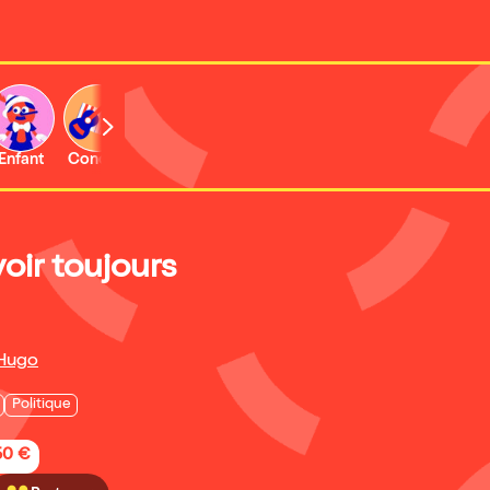
Enfant
Concert
Activité
Expo et musée
voir toujours
 Hugo
Politique
50 €