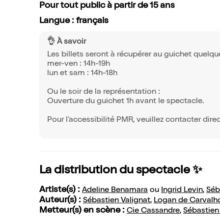
Pour tout public à partir de 15 ans
Langue : français
👌 À savoir
Les billets seront à récupérer au guichet quelque
mer-ven : 14h-19h
lun et sam : 14h-18h
Ou le soir de la représentation :
Ouverture du guichet 1h avant le spectacle.
Pour l'accessibilité PMR, veuillez contacter dire
La distribution du spectacle ✨
Artiste(s) :
Adeline Benamara
ou
Ingrid Levin
,
Séb
Auteur(s) :
Sébastien Valignat
,
Logan de Carvalh
Metteur(s) en scène :
Cie Cassandre
,
Sébastien