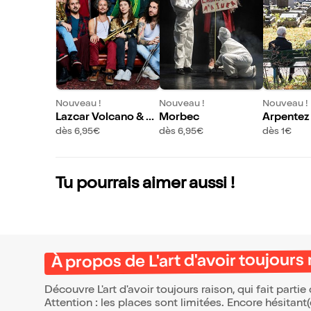
Nouveau !
Nouveau !
Nouveau !
Lazcar Volcano & Sa
Morbec
Arpentez 
nseverino
ù l'on fai
dès 6,95€
dès 6,95€
dès 1€
morts
Tu pourrais aimer aussi !
À propos de L'art d'avoir toujours 
Découvre L'art d'avoir toujours raison, qui fait part
Attention : les places sont limitées. Encore hésitant