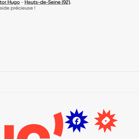
ctor Hugo
-
Hauts-de-Seine (92)
.
 aide précieuse !