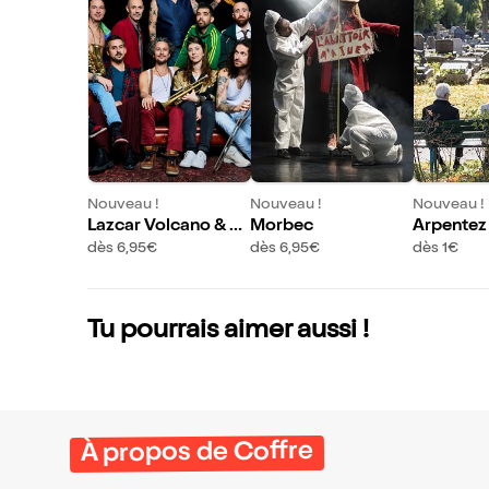
Nouveau !
Nouveau !
Nouveau !
Lazcar Volcano & Sa
Morbec
Arpentez 
nseverino
ù l'on fai
dès 6,95€
dès 6,95€
dès 1€
morts
Tu pourrais aimer aussi !
À propos de Coffre