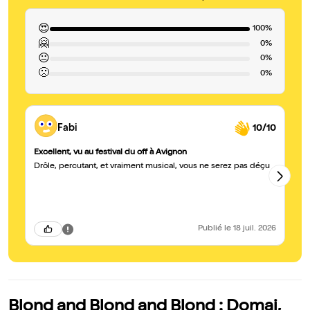
😍
100%
🤗
0%
😐
0%
🙁
0%
Fabi
10/10
Excellent, vu au festival du off à Avignon
Du
Drôle, percutant, et vraiment musical, vous ne serez pas déçu
Su
Qu
a
Publié
le 18 juil. 2026
Blond and Blond and Blond : Domaj,