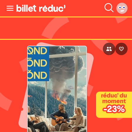
réduc' du
moment
-23%