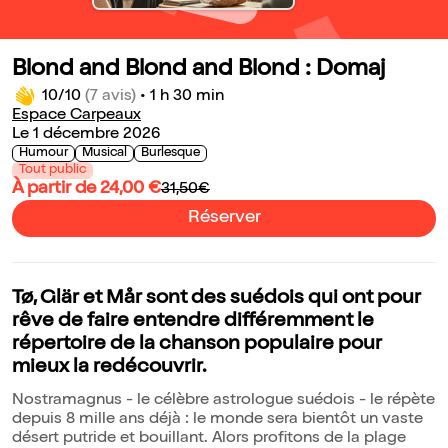
Blond and Blond and Blond : Domaj
10/10
(7 avis)
•
1 h 30 min
Espace Carpeaux
Le 1 décembre 2026
Humour
Musical
Burlesque
Tout public
À partir de 24,00 €
31,50€
Réserver
Tø, Glär et Mår sont des suédois qui ont pour
rêve de faire entendre différemment le
répertoire de la chanson populaire pour
mieux la redécouvrir.
Nostramagnus - le célèbre astrologue suédois - le répète
depuis 8 mille ans déjà : le monde sera bientôt un vaste
désert putride et bouillant. Alors profitons de la plage