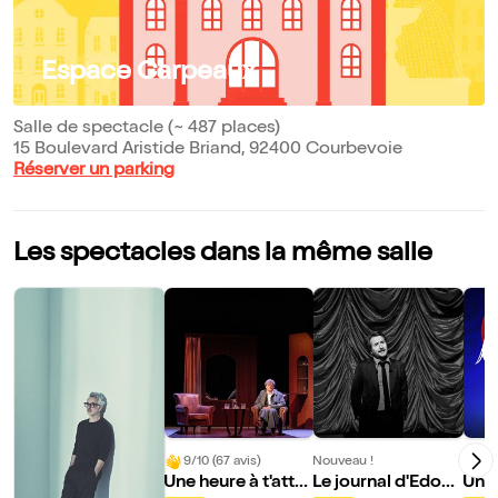
Espace Carpeaux
Salle de spectacle (~ 487 places)
15 Boulevard Aristide Briand, 92400 Courbevoie
Réserver un parking
Les spectacles dans la même salle
9/10 (67 avis)
Nouveau !
Nouve
Une heure à t'atte
Le journal d'Edoua
Une