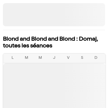
Blond and Blond and Blond : Domaj,
toutes les séances
L
M
M
J
V
S
D