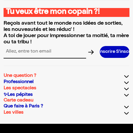
Tu veux être mon copain ?!
Reçois avant tout le monde nos idées de sorties,
les nouveautés et les réduc' !
A toi de jouer pour impressionner ta moitié, ta mère
ou ta tribu !
S’inscrire S’inscrire S’inscrire
Adresse email pour la newsletter
Une question ?
Professionnel
Les spectacles
✨Les pépites
Carte cadeau
Que faire à Paris ?
Les villes