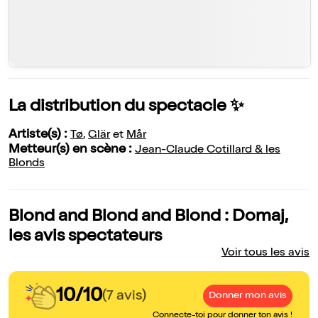
La distribution du spectacle ✨
Artiste(s) :
Tø
,
Glär
et
Mår
Metteur(s) en scène :
Jean-Claude Cotillard & les
Blonds
Blond and Blond and Blond : Domaj,
les avis spectateurs
Voir tous les avis
10/10
(7 avis)
Donner mon avis
Connecte-toi pour donner ton avis !