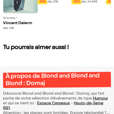
ndre
rd Baer
nt N
-25%
dès 27€
-23%
dès 34,50€
-25
al
Nouveau !
Vincent Delerm
dès 41€
Tu pourrais aimer aussi !
À propos de Blond and Blond and
Blond : Domaj
Découvre Blond and Blond and Blond : Domaj, qui fait
partie de notre sélection d’événements de type
Humour
et qui se tient ici :
Espace Carpeaux
-
Hauts-de-Seine
(92)
.
Attention : les places sont limitées. Encore hésitant(e) ?