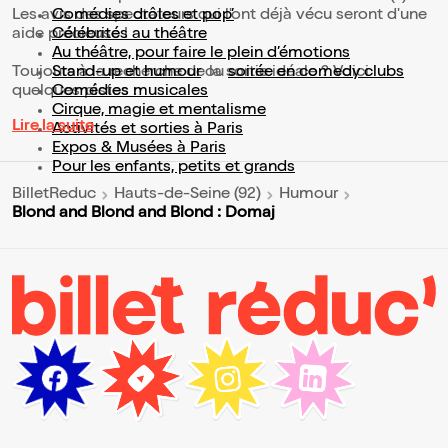
Les avis des spectateurs qui l'ont déjà vécu seront d'une
Comédies drôles et pop’
aide précieuse !
Célébrités au théâtre
Au théâtre, pour faire le plein d’émotions
Toujours à la recherche de la sortie idéale ? Voici
Stand-up et humour
ou
soirée en comedy clubs
quelques pistes :
Comédies musicales
Cirque, magie et mentalisme
Lire la suite
Activités et sorties à Paris
Expos & Musées à Paris
Pour les enfants, petits et grands
BilletReduc
Hauts-de-Seine (92)
Humour
Blond and Blond and Blond : Domaj