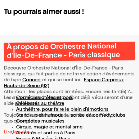
Tu pourrais aimer aussi !
À propos de Orchestre National
d'Île-De-France - Paris classique
Découvre Orchestre National d'Île-De-France - Paris
classique, qui fait partie de notre sélection d’événements
de type
Concert
et qui se tient ici :
Espace Carpeaux
-
Hauts-de-Seine (92)
.
Attention : les places sont limitées. Encore hésitant(e) ?
Les avis des spectateurs qui l'ont déjà vécu seront d'une
Comédies drôles et pop’
aide précieuse !
Célébrités au théâtre
Au théâtre, pour faire le plein d’émotions
Toujours à la recherche de la sortie idéale ? Voici
Stand-up et humour
ou
soirée en comedy clubs
quelques pistes :
Comédies musicales
Cirque, magie et mentalisme
Lire la suite
Activités et sorties à Paris