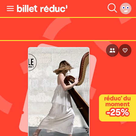
réduc' du
moment
-25%