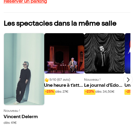
Réserver un parking
Les spectacles dans la même salle
9/10 (67 avis)
Nouveau !
Nouve
Une heure à t'atte
Le journal d'Edoua
Une
ndre
rd Baer
nt N
-25%
dès 27€
-23%
dès 34,50€
-25
al
Nouveau !
Vincent Delerm
dès 41€