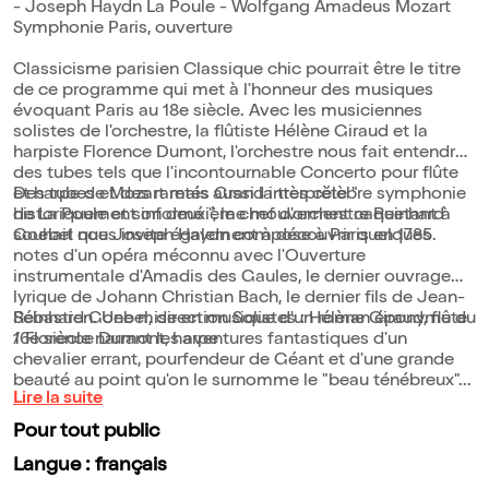
- Joseph Haydn La Poule - Wolfgang Amadeus Mozart
Symphonie Paris, ouverture
Classicisme parisien Classique chic pourrait être le titre
de ce programme qui met à l'honneur des musiques
évoquant Paris au 18e siècle. Avec les musiciennes
solistes de l'orchestre, la flûtiste Hélène Giraud et la
harpiste Florence Dumont, l'orchestre nous fait entendre
des tubes tels que l'incontournable Concerto pour flûte
et harpe de Mozart mais aussi la très célèbre symphonie
Des tubes et des raretés Grand interprète "
de La Poule et son deuxième mouvement caquetant à
historiquement informé ", le chef d'orchestre Reinhard
souhait que Joseph Haydn compose à Paris en 1785.
Goebel nous invite également à découvrir quelques
notes d'un opéra méconnu avec l'Ouverture
instrumentale d'Amadis des Gaules, le dernier ouvrage
lyrique de Johann Christian Bach, le dernier fils de Jean-
Sébastien. Une mise en musique d'un roman éponyme du
Reinhard Goebel, direction Solistes : Hélène Giraud, flûte
16e siècle narrant les aventures fantastiques d'un
/ Florence Dumont, harpe
chevalier errant, pourfendeur de Géant et d'une grande
beauté au point qu'on le surnomme le "beau ténébreux"...
Lire la suite
Pour tout public
Langue : français