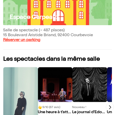
Espace Carpeaux
Salle de spectacle (~ 487 places)
15 Boulevard Aristide Briand, 92400 Courbevoie
Réserver un parking
Les spectacles dans la même salle
9/10 (67 avis)
Nouveau !
Nouve
Une heure à t'atte
Le journal d'Edoua
Une