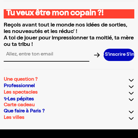
Tu veux être mon copain ?!
Reçois avant tout le monde nos idées de sorties,
les nouveautés et les réduc' !
A toi de jouer pour impressionner ta moitié, ta mère
ou ta tribu !
S’inscrire S’inscrire S’in
Adresse email pour la newsletter
Une question ?
Professionnel
Les spectacles
✨Les pépites
Carte cadeau
Que faire à Paris ?
Les villes