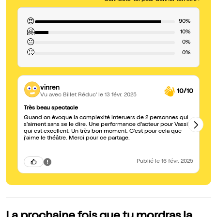
Connecte-toi pour donner ton avis !
😍
90%
🤗
10%
😐
0%
🙁
0%
vinren
10/10
Vu avec Billet Réduc'
le 13 févr. 2025
Très beau spectacle
Un
Quand on évoque la complexité interuers de 2 personnes qui
Vu
s'aiment sans se le dire. Une performance d'acteur pour Vassili
be
qui est excellent. Un très bon moment. C'est pour cela que
di
j'aime le théâtre. Merci pour ce partage.
dé
Pa
presta
de lum
Publié
le 16 févr. 2025
so
La prochaine fois que tu mordras la