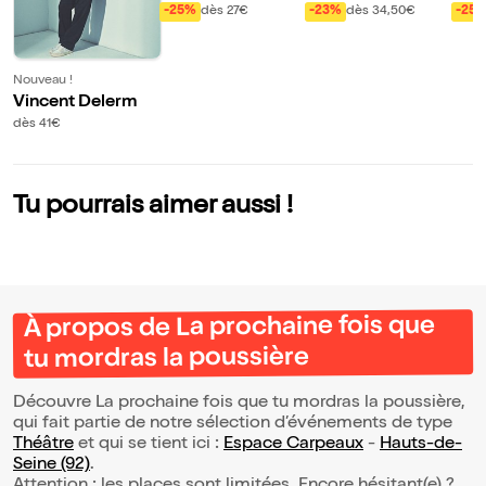
ndre
rd Baer
nt N
-25%
dès 27€
-23%
dès 34,50€
-25
al
Nouveau !
Vincent Delerm
dès 41€
Tu pourrais aimer aussi !
À propos de La prochaine fois que
tu mordras la poussière
Découvre La prochaine fois que tu mordras la poussière,
qui fait partie de notre sélection d’événements de type
Théâtre
et qui se tient ici :
Espace Carpeaux
-
Hauts-de-
Seine (92)
.
Attention : les places sont limitées. Encore hésitant(e) ?