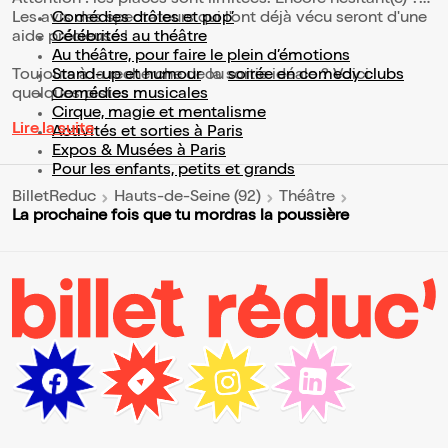
Les avis des spectateurs qui l'ont déjà vécu seront d'une
Comédies drôles et pop’
aide précieuse !
Célébrités au théâtre
Au théâtre, pour faire le plein d’émotions
Toujours à la recherche de la sortie idéale ? Voici
Stand-up et humour
ou
soirée en comedy clubs
quelques pistes :
Comédies musicales
Cirque, magie et mentalisme
Lire la suite
Activités et sorties à Paris
Expos & Musées à Paris
Pour les enfants, petits et grands
BilletReduc
Hauts-de-Seine (92)
Théâtre
La prochaine fois que tu mordras la poussière