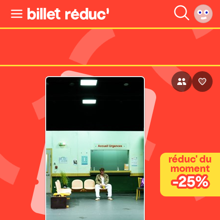
réduc' du
moment
-25%