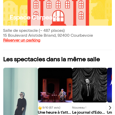
Espace Carpeaux
Salle de spectacle (~ 487 places)
15 Boulevard Aristide Briand, 92400 Courbevoie
Réserver un parking
Les spectacles dans la même salle
9/10 (67 avis)
Nouveau !
Nouve
Une heure à t'atte
Le journal d'Edoua
Une