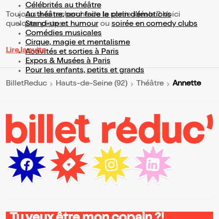
Célébrités au théâtre
Toujours à la recherche de la sortie idéale ? Voici
Au théâtre, pour faire le plein d’émotions
quelques pistes :
Stand-up et humour
ou
soirée en comedy clubs
Comédies musicales
Cirque, magie et mentalisme
Lire la suite
Activités et sorties à Paris
Expos & Musées à Paris
Pour les enfants, petits et grands
Annette
BilletReduc
Hauts-de-Seine (92)
Théâtre