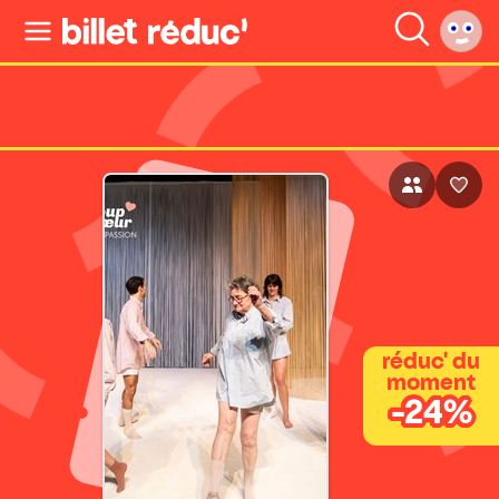
réduc' du
moment
-24%