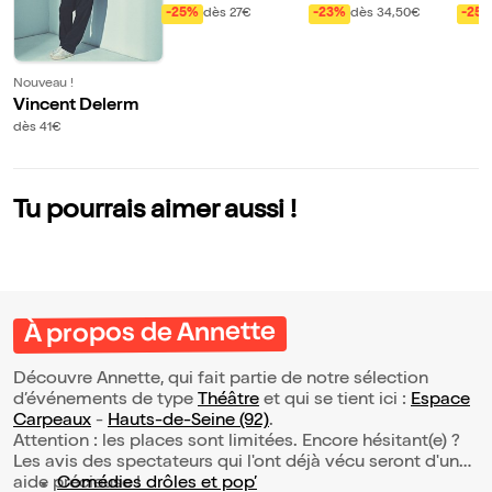
ndre
rd Baer
nt N
-25%
dès 27€
-23%
dès 34,50€
-25
al
Nouveau !
Vincent Delerm
dès 41€
Tu pourrais aimer aussi !
À propos de Annette
Découvre Annette, qui fait partie de notre sélection
d’événements de type
Théâtre
et qui se tient ici :
Espace
Carpeaux
-
Hauts-de-Seine (92)
.
Attention : les places sont limitées. Encore hésitant(e) ?
Les avis des spectateurs qui l'ont déjà vécu seront d'une
aide précieuse !
Comédies drôles et pop’