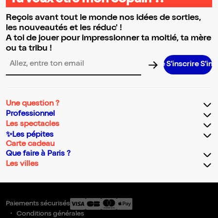
Tu veux être mon copain ?!
Reçois avant tout le monde nos idées de sorties,
les nouveautés et les réduc' !
A toi de jouer pour impressionner ta moitié, ta mère
ou ta tribu !
S’inscrire S’inscrire S’
Adresse email pour la newsletter
Une question ?
Professionnel
Les spectacles
✨Les pépites
Carte cadeau
Que faire à Paris ?
Les villes
Paiements sécurisés
Conditions générales