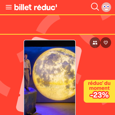
réduc' du
moment
-23%