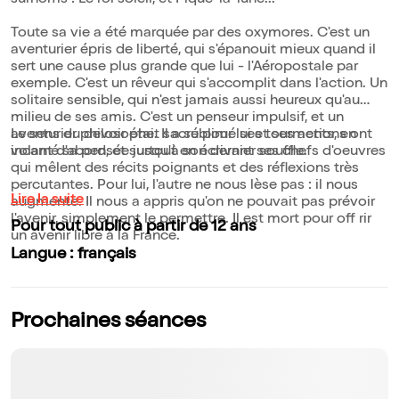
surnoms : Le roi soleil, et Pique-la-lune...
Toute sa vie a été marquée par des oxymores. C'est un
aventurier épris de liberté, qui s'épanouit mieux quand il
sert une cause plus grande que lui - l'Aéropostale par
exemple. C'est un rêveur qui s'accomplit dans l'action. Un
solitaire sensible, qui n'est jamais aussi heureux qu'au
milieu de ses amis. C'est un penseur impulsif, et un
aventurier philosophe. Il a sublimé ses tourments, en
Le sens du devoir était sacré pour lui et ses actions ont
volant d'abord, et surtout en écrivant ses chefs d'oeuvres
incarné sa pensée jusqu'à son dernier souffle.
qui mêlent des récits poignants et des réflexions très
percutantes. Pour lui, l'autre ne nous lèse pas : il nous
Lire la suite
augmente. Il nous a appris qu'on ne pouvait pas prévoir
l'avenir, simplement le permettre. Il est mort pour off rir
Pour tout public à partir de 12 ans
un avenir libre à la France.
Langue : français
Prochaines séances