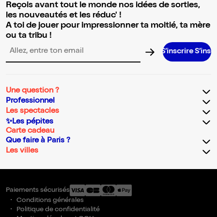
Reçois avant tout le monde nos idées de sorties,
les nouveautés et les réduc' !
A toi de jouer pour impressionner ta moitié, ta mère
ou ta tribu !
S’inscrire S’inscrire S’inscr
Adresse email pour la newsletter
Une question ?
Professionnel
Les spectacles
✨Les pépites
Carte cadeau
Que faire à Paris ?
Les villes
Paiements sécurisés
Conditions générales
Politique de confidentialité