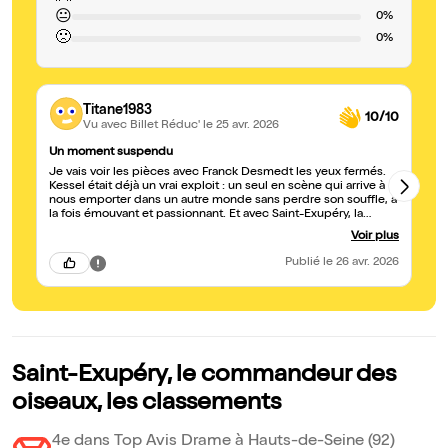
😐
0%
🙁
0%
Titane1983
10/10
Vu avec Billet Réduc'
le 25 avr. 2026
Un moment suspendu
En
Je vais voir les pièces avec Franck Desmedt les yeux fermés.
Sa
Kessel était déjà un vrai exploit : un seul en scène qui arrive à
qu
nous emporter dans un autre monde sans perdre son souffle, à
éc
la fois émouvant et passionnant. Et avec Saint-Exupéry, la
dy
magie opère une fois de plus. C'est une réelle prouesse.
in
Voir plus
Vivement la prochaine pièce !
So
vi
Publié
le 26 avr. 2026
de
Saint-Exupéry, le commandeur des
oiseaux, les classements
4e dans Top Avis Drame à Hauts-de-Seine (92)