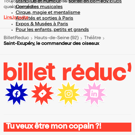
Toujours à la recherche de la sortie idéale ? Voici
Stand-up et humour
ou
soirée en comedy clubs
quelques pistes :
Comédies musicales
Cirque, magie et mentalisme
Lire la suite
Activités et sorties à Paris
Expos & Musées à Paris
Pour les enfants, petits et grands
BilletReduc
Hauts-de-Seine (92)
Théâtre
Saint-Exupéry, le commandeur des oiseaux
Tu veux être mon copain ?!