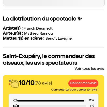
La distribution du spectacle ✨
Artiste(s) :
Franck Desmedt
Auteur(s) :
Mathieu Rannou
Metteur(s) en scène :
Benoît Lavigne
Saint-Exupéry, le commandeur des
oiseaux, les avis spectateurs
Voir tous les avis
10/10
(78 avis)
Donner mon avis
Connecte-toi pour donner ton avis !
😍
97%
🤗
3%