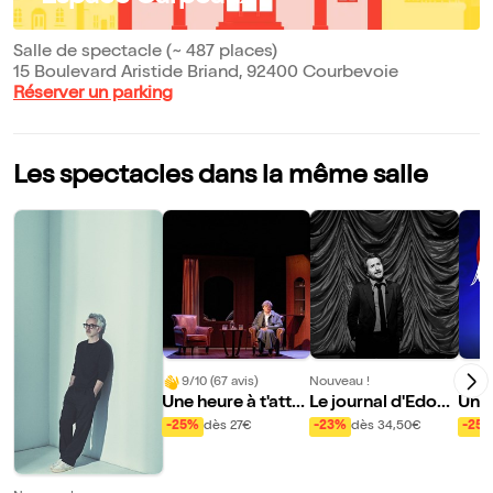
Salle de spectacle (~ 487 places)
15 Boulevard Aristide Briand, 92400 Courbevoie
Réserver un parking
Les spectacles dans la même salle
9/10 (67 avis)
Nouveau !
Nouve
Une heure à t'atte
Le journal d'Edoua
Une
ndre
rd Baer
nt N
-25%
dès 27€
-23%
dès 34,50€
-25
al