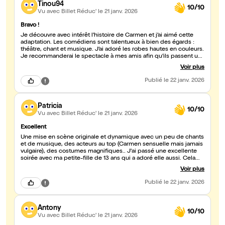
Tinou94
10/10
Vu avec Billet Réduc'
le 21 janv. 2026
Bravo !
Je découvre avec intérêt l’histoire de Carmen et j’ai aimé cette
adaptation. Les comédiens sont talentueux à bien des égards :
théâtre, chant et musique. J’ai adoré les robes hautes en couleurs.
Je recommanderai le spectacle à mes amis afin qu’ils passent un
agréable moment.
Voir plus
Publié
le 22 janv. 2026
Patricia
10/10
Vu avec Billet Réduc'
le 21 janv. 2026
Excellent
Une mise en scène originale et dynamique avec un peu de chants
et de musique, des acteurs au top (Carmen sensuelle mais jamais
vulgaire), des costumes magnifiques.. J'ai passé une excellente
soirée avec ma petite-fille de 13 ans qui a adoré elle aussi. Cela
nous a donné envie de découvrir la nouvelle de Mérimée et de
Voir plus
voir l'opéra de Bizet. Bravo à toute l'équipe
Publié
le 22 janv. 2026
Antony
10/10
Vu avec Billet Réduc'
le 21 janv. 2026