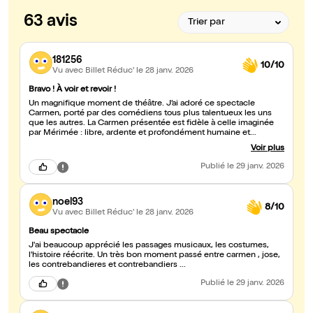
63 avis
181256
10/10
Vu avec Billet Réduc'
le 28 janv. 2026
Bravo ! À voir et revoir !
Un magnifique moment de théâtre. J’ai adoré ce spectacle
Carmen, porté par des comédiens tous plus talentueux les uns
que les autres. La Carmen présentée est fidèle à celle imaginée
par Mérimée : libre, ardente et profondément humaine et
sensuelle. Le guitariste, quant à lui, est tout simplement envoûtant
Voir plus
; sa musique accompagne et sublime chaque scène avec
intensité. Un spectacle vibrant, captivant du début à la fin, qui
Publié
le 29 janv. 2026
laisse une forte empreinte émotionnelle.
noel93
8/10
Vu avec Billet Réduc'
le 28 janv. 2026
Beau spectacle
J'ai beaucoup apprécié les passages musicaux, les costumes,
l'histoire réécrite. Un très bon moment passé entre carmen , jose,
les contrebandieres et contrebandiers ...
Publié
le 29 janv. 2026