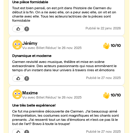
Une pièce formidable
Tout est bien pensé, on est prit dans l’histoire de Carmen du
début à la fin. On a rie avec elle, on a peur avec elle, on vit et on
chante avec elle. Tous les acteurs/actrices de la pièces sont
formidable
Publié
le 22 janv. 2026
Jérémy
10/10
Vu avec Billet Réduc'
le 26 nov. 2025
Dynamique et moderne
Carmen revisité avec musique, théâtre et mise en scène
extraordinaire. Des acteurs passionnants qui nous emmènent le
temps d’un instant dans leur univers à travers rires et émotions
Publié
le 27 nov. 2025
Maxime
10/10
Vu avec Billet Réduc'
le 26 nov. 2025
Une très belle expérience!
Ce fut ma première découverte de Carmen. J'ai beaucoup aimé
l'interprétation, les costumes sont magnifiques et les chants sont
prenants. J'ai ressenti tout un tas d'émotions et n'est-ce pas là le
but de l'art? Bravo à toute la troupe!
Publié
le 27 nov. 2025