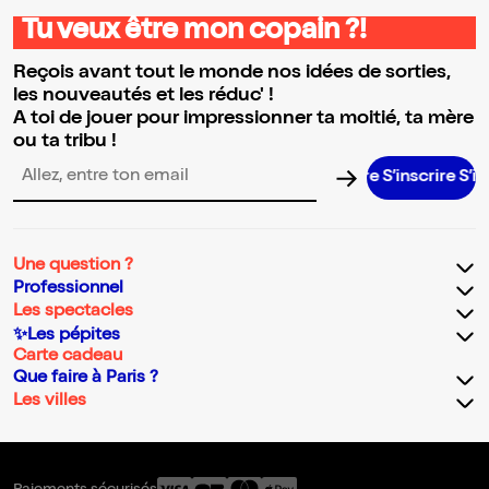
Tu veux être mon copain ?!
Reçois avant tout le monde nos idées de sorties,
les nouveautés et les réduc' !
A toi de jouer pour impressionner ta moitié, ta mère
ou ta tribu !
S’inscrire S’inscrir
Adresse email pour la newsletter
Une question ?
Professionnel
Les spectacles
✨Les pépites
Carte cadeau
Que faire à Paris ?
Les villes