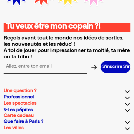
Tu veux être mon copain ?!
Reçois avant tout le monde nos idées de sorties,
les nouveautés et les réduc' !
A toi de jouer pour impressionner ta moitié, ta mère
ou ta tribu !
S’inscrire S’inscrire 
Adresse email pour la newsletter
Une question ?
Professionnel
Les spectacles
✨Les pépites
Carte cadeau
Que faire à Paris ?
Les villes