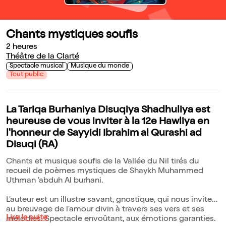
Chants mystiques soufis
2 heures
Théâtre de la Clarté
Spectacle musical
Musique du monde
Tout public
La Tariqa Burhaniya Disuqiya Shadhuliya est
heureuse de vous inviter à la 12e Hawliya en
l'honneur de Sayyidi Ibrahim al Qurashi ad
Disuqi (RA)
Chants et musique soufis de la Vallée du Nil tirés du
recueil de poèmes mystiques de Shaykh Muhammed
Uthman 'abduh Al burhani.
L'auteur est un illustre savant, gnostique, qui nous invite
au breuvage de l'amour divin à travers ses vers et ses
Lire la suite
mélodies. Spectacle envoûtant, aux émotions garanties.