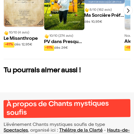
8/10 (162 avis)
Ma Sorcière Préfé
rée
dès 10,95€
10/10 (4 avis)
Nouve
10/10 (274 avis)
Le Misanthrope
Alex
PV dans Presque
-41%
dès 12,95€
ol d
vrai
-11%
-11%
dès 24€
t ch
es 
Tu pourrais aimer aussi !
À propos de Chants mystiques
soufis
L’événement Chants mystiques soufis de type
Spectacles
, organisé ici :
Théâtre de la Clarté
-
Hauts-de-