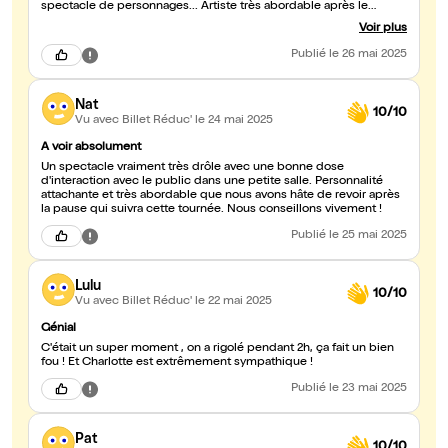
spectacle de personnages... Artiste très abordable après le
spectacle en plus ! Merci pour cette super soirée ! ;)
Voir plus
Publié
le 26 mai 2025
Nat
10/10
Vu avec Billet Réduc'
le 24 mai 2025
A voir absolument
Un spectacle vraiment très drôle avec une bonne dose
d'interaction avec le public dans une petite salle. Personnalité
attachante et très abordable que nous avons hâte de revoir après
la pause qui suivra cette tournée. Nous conseillons vivement !
Publié
le 25 mai 2025
Lulu
10/10
Vu avec Billet Réduc'
le 22 mai 2025
Génial
C'était un super moment , on a rigolé pendant 2h, ça fait un bien
fou ! Et Charlotte est extrêmement sympathique !
Publié
le 23 mai 2025
Pat
10/10