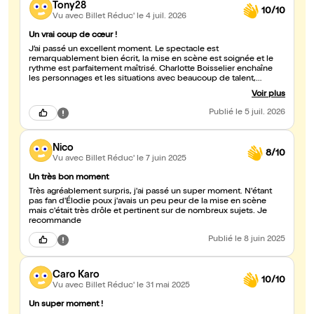
Tony28
10/10
Vu avec Billet Réduc'
le 4 juil. 2026
Un vrai coup de cœur !
J’ai passé un excellent moment. Le spectacle est
remarquablement bien écrit, la mise en scène est soignée et le
rythme est parfaitement maîtrisé. Charlotte Boisselier enchaîne
les personnages et les situations avec beaucoup de talent,
d’énergie et une belle justesse. L’humour est omniprésent,
Voir plus
intelligent, parfois touchant, et les éclats de rire s’enchaînent sans
jamais tomber dans la facilité. Je n’ai tout simplement pas vu le
Publié
le 5 juil. 2026
temps passer ! Un spectacle à la fois drôle, original et plein
d’humanité. Si vous cherchez une soirée où l’on rit du début à la
fin, foncez, vous ne serez pas déçus !
Nico
8/10
Vu avec Billet Réduc'
le 7 juin 2025
Un très bon moment
Très agréablement surpris, j'ai passé un super moment. N'étant
pas fan d'Élodie poux j'avais un peu peur de la mise en scène
mais c'était très drôle et pertinent sur de nombreux sujets. Je
recommande
Publié
le 8 juin 2025
Caro Karo
10/10
Vu avec Billet Réduc'
le 31 mai 2025
Un super moment !