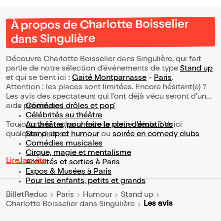
À propos de Charlotte Boisselier
dans Singulière
Découvre Charlotte Boisselier dans Singulière, qui fait
partie de notre sélection d’événements de type
Stand up
et qui se tient ici :
Gaité Montparnasse
-
Paris
.
Attention : les places sont limitées. Encore hésitant(e) ?
Les avis des spectateurs qui l'ont déjà vécu seront d'une
aide précieuse !
Comédies drôles et pop’
Célébrités au théâtre
Toujours à la recherche de la sortie idéale ? Voici
Au théâtre, pour faire le plein d’émotions
quelques pistes :
Stand-up et humour
ou
soirée en comedy clubs
Comédies musicales
Cirque, magie et mentalisme
Lire la suite
Activités et sorties à Paris
Expos & Musées à Paris
Pour les enfants, petits et grands
BilletReduc
Paris
Humour
Stand up
Les avis
Charlotte Boisselier dans Singulière