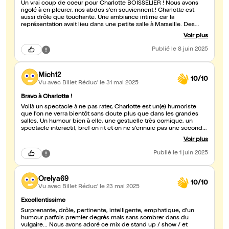
Un vrai coup de coeur pour Charlotte BOISSELIER ! Nous avons
rigolé à en pleurer, nos abdos s'en souviennent ! Charlotte est
aussi drôle que touchante. Une ambiance intime car la
représentation avait lieu dans une petite salle à Marseille. Des
interactions hilarantes avec le public et une artiste pleine
Voir plus
d'énergie. Charlotte est accessible, oui, elle parle aux gens après
le spectacle !!! Elle à troqué son ancien job pour la scène, quelle
Publié
le 8 juin 2025
bonne décision. Elle mérite d'être connue. Il nous tarde de la
revoir, nous lui souhaitons que du bonheur.
Mich12
10/10
Vu avec Billet Réduc'
le 31 mai 2025
Bravo à Charlotte !
Voilà un spectacle à ne pas rater, Charlotte est un(e) humoriste
que l'on ne verra bientôt sans doute plus que dans les grandes
salles. Un humour bien à elle, une gestuelle très comique, un
spectacle interactif, bref on rit et on ne s'ennuie pas une seconde.
Merci Charlotte !
Voir plus
Publié
le 1 juin 2025
Orelya69
10/10
Vu avec Billet Réduc'
le 23 mai 2025
Excellentissime
Surprenante, drôle, pertinente, intelligente, emphatique, d'un
humour parfois premier degrés mais sans sombrer dans du
vulgaire... Nous avons adoré ce mix de stand up / show / et