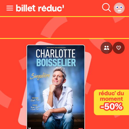
réduc' du
moment
-50%