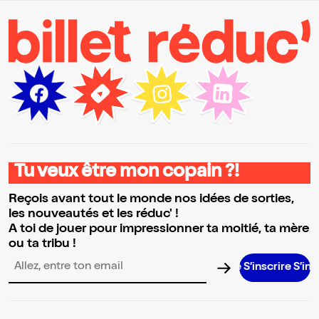
Tu veux être mon copain ?!
Reçois avant tout le monde nos idées de sorties,
les nouveautés et les réduc' !
A toi de jouer pour impressionner ta moitié, ta mère
ou ta tribu !
S’inscrire S’inscrire S’
Adresse email pour la newsletter