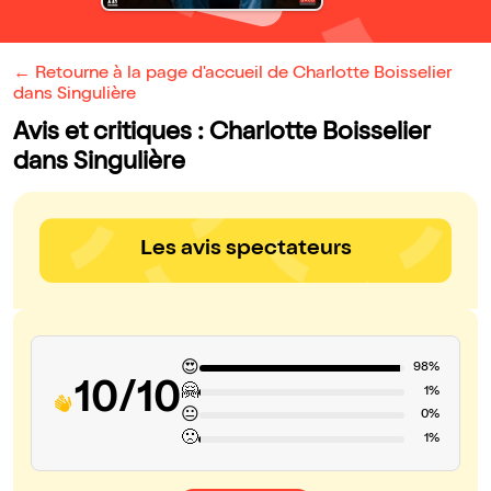
← Retourne à la page d'accueil de Charlotte Boisselier
dans Singulière
Avis et critiques : Charlotte Boisselier
dans Singulière
Les avis spectateurs
😍
98%
10/10
🤗
1%
😐
0%
🙁
1%