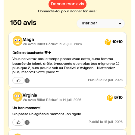
Donner mon avis
Connecte-toi pour donner ton avis !
150 avis
Maga
10/10
Vu avec Billet Réduc'
le 23 juil. 2026
Drôle et touchante 💖🍀
Vous ne verrez pas le temps passer avec cette jeune femme
bourrée de talent, drôle, émouvante et en plus très mignonne 😉
plus que 2 jours pour la voir au Festival d'Avignon... N'attendez
plus, réservez votre place !!!
Publié
le 23 juil. 2026
Virginie
8/10
Vu avec Billet Réduc'
le 14 juil. 2026
Un bon moment !
On passe un agréable moment , on rigole
Publié
le 15 juil. 2026