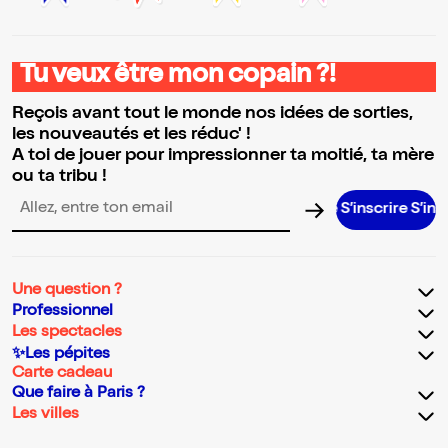
Tu veux être mon copain ?!
Reçois avant tout le monde nos idées de sorties,
les nouveautés et les réduc' !
A toi de jouer pour impressionner ta moitié, ta mère
ou ta tribu !
S’inscrire S’inscrire 
Adresse email pour la newsletter
Une question ?
Professionnel
Les spectacles
✨Les pépites
Carte cadeau
Que faire à Paris ?
Les villes