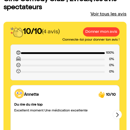
spectateurs
Voir tous les avis
10/10
(4 avis)
Donner mon avis
Connecte-toi pour donner ton avis !
😍
100%
🤗
0%
😐
0%
🙁
0%
Annette
10/10
Du rire du rire top
Un
Excellent moment Une médication excellente
Un
th
éc
Po