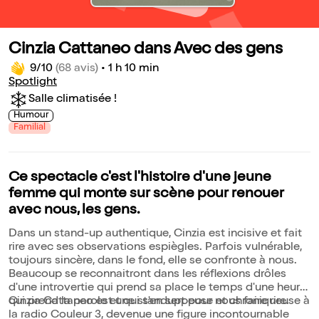
Cinzia Cattaneo dans Avec des gens
9/10
(68 avis)
•
1 h 10 min
Spotlight
Salle climatisée !
Humour
Familial
Ce spectacle c'est l'histoire d'une jeune
femme qui monte sur scène pour renouer
avec nous, les gens.
Dans un stand-up authentique, Cinzia est incisive et fait
rire avec ses observations espiègles. Parfois vulnérable,
toujours sincère, dans le fond, elle se confronte à nous.
Beaucoup se reconnaitront dans les réflexions drôles
d'une introvertie qui prend sa place le temps d'une heure,
qui prend la parole et qui s'en sert pour nous faire rire.
Cinzia Cattaneo est une standuppeuse et chroniqueuse à
la radio Couleur 3, devenue une figure incontournable