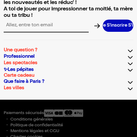
les nouveautés et les réduc' !
A toi de jouer pour impressionner ta moitié, ta mère
ou ta tribu !
S’inscrire S’inscrire
Adresse email pour la newsletter
Une question ?
Professionnel
Les spectacles
✨Les pépites
Carte cadeau
Que faire à Paris ?
Les villes
Paiements sécurisés
Conditions générales
Politique de confidentialité
Mentions légales et CGU