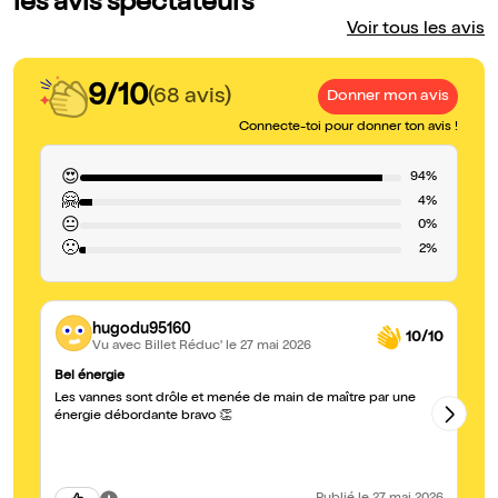
les avis spectateurs
Voir tous les avis
9/10
(68 avis)
Donner mon avis
Connecte-toi pour donner ton avis !
😍
94%
🤗
4%
😐
0%
🙁
2%
hugodu95160
10/10
Vu avec Billet Réduc'
le 27 mai 2026
Bel énergie
#t
Les vannes sont drôle et menée de main de maître par une
Un
va
énergie débordante bravo 👏
ne
go