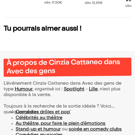
Vin
Ainsi va la vie
Vous dit quoi
dès 17,50€
dès 12,95€
ns 
dès 1
nd
Tu pourrais aimer aussi !
À propos de Cinzia Cattaneo dans
Avec des gens
L’événement Cinzia Cattaneo dans Avec des gens de
type
Humour
, organisé ici :
Spotlight
-
Lille
, n'est plus
disponible à la vente.
Toujours à la recherche de la sortie idéale ? Voici
quelques pistes :
Comédies drôles et pop’
Célébrités au théâtre
Au théâtre, pour faire le plein d’émotions
Stand-up et humour
ou
soirée en comedy clubs