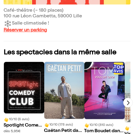
Café-théâtre (~ 180 places)
100 rue Léon Gambetta, 59000 Lille
Salle climatisée !
Réserver un parking
Les spectacles dans la même salle
10/10 (6 avis)
Spotlight Comed
10/10 (178 avis)
10/10 (810 avis)
10
Gaëtan Petit dans
Tom Boudet dans
y Club
dès 5,95€