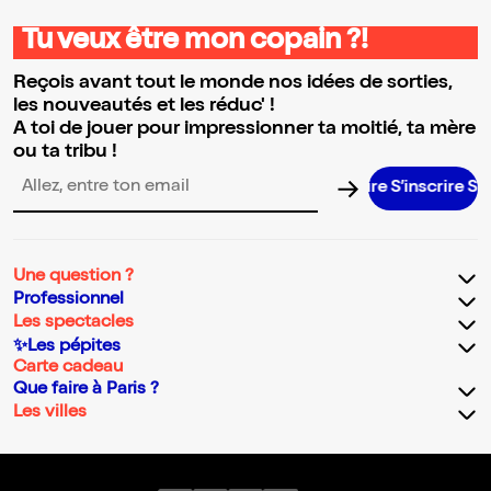
Tu veux être mon copain ?!
Reçois avant tout le monde nos idées de sorties,
les nouveautés et les réduc' !
A toi de jouer pour impressionner ta moitié, ta mère
ou ta tribu !
S’inscrire S’insc
Adresse email pour la newsletter
Une question ?
Professionnel
Les spectacles
✨Les pépites
Carte cadeau
Que faire à Paris ?
Les villes