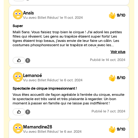
Anaïs
9/10
Vu avec Billet Réduc'
le 11 oct. 2024
Super
Maïli 5ans: Vous faisiez trop bien le cirque ! J'ai adoré les petites
filles qui rêvaient. Les gens au trapèze étaient super forts! Les
tigres étaient trop beaux, j'avais envie de leur faire un câlin. Les
costumes phosphorescent sur le trapèze et ceux avec les
lumières étaient trop jolis! Mais les autres aussi!!! À bientôt Maïli
Voir plus
😘
Publié
le 14 oct. 2024
Lemanoé
8/10
Vu avec Billet Réduc'
le 6 oct. 2024
Spectacle de cirque impressionnant !
Vous êtes accueilli de façon agréable à l'entrée du cirque, ensuite
le spectacle est très varié et très plaisante à regarder. Un bon
moment à passer en famille qui ne laisse pas indifférent !
Publié
le 7 oct. 2024
Mamandine28
9/10
Vu avec Billet Réduc'
le 6 avr. 2024