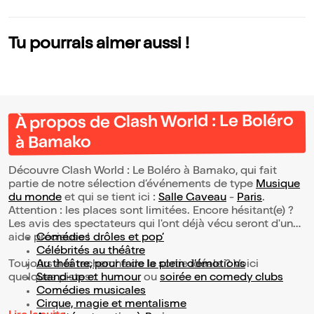
Tu pourrais aimer aussi !
À propos de Clash World : Le Boléro
à Bamako
Découvre Clash World : Le Boléro à Bamako, qui fait
partie de notre sélection d’événements de type
Musique
du monde
et qui se tient ici :
Salle Gaveau
-
Paris
.
Attention : les places sont limitées. Encore hésitant(e) ?
Les avis des spectateurs qui l'ont déjà vécu seront d'une
aide précieuse !
Comédies drôles et pop’
Célébrités au théâtre
Toujours à la recherche de la sortie idéale ? Voici
Au théâtre, pour faire le plein d’émotions
quelques pistes :
Stand-up et humour
ou
soirée en comedy clubs
Comédies musicales
Cirque, magie et mentalisme