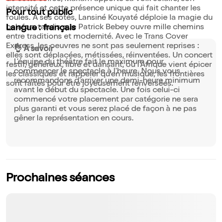
intensité et cette présence unique qui fait chanter les
Pour tout public
foules. À ses côtés, Lansiné Kouyaté déploie la magie du
balafon, tandis que Patrick Bebey ouvre mille chemins
Langue : français
entre traditions et modernité. Avec le Trans Cover
Express, les oeuvres ne sont pas seulement reprises :
👌 À savoir
elles sont déplacées, métissées, réinventées. Un concert
L'équipe du théâtre fait le maximum pour
festif, généreux, libre et dansant, où l'Afrique vient épicer
commencer le spectacle à l'heure. Nous vous
les classiques et rappeler qu'en musique, les frontières
recommandons d'arriver une demi-heure minimum
sont faites pour être joyeusement renversées.
avant le début du spectacle. Une fois celui-ci
commencé votre placement par catégorie ne sera
plus garanti et vous serez placé de façon à ne pas
gêner la représentation en cours.
Prochaines séances