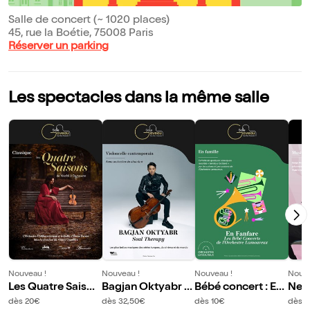
Salle de concert (~ 1020 places)
45, rue la Boétie, 75008 Paris
Réserver un parking
Les spectacles dans la même salle
Nouveau !
Nouveau !
Nouveau !
Nouve
Les Quatre Saison
Bagjan Oktyabr :
Bébé concert : En
Nem
s
Soul Therapy
fanfare
ic
dès 20€
dès 32,50€
dès 10€
dès 1