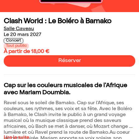
Clash World : Le Boléro à Bamako
Salle Gaveau
Le 20 mars 2027
Concert
Tout public
À partir de 18,00 €
Réserver
Cap sur les couleurs musicales de l'Afrique
avec Mariam Doumbia.
Ravel sous le soleil de Bamako. Cap sur l'Afrique, ses
couleurs, ses rythmes, ses voix et sa fête. Avec le Boléro
à Bamako, le Clash invite le public à un grand voyage
musical où la musique classique prend des saveurs
africaines, où Bach se met à danser, où Mozart change de
lumière et où Ravel prend la route de Bamako.Au coeur
Lire la suite
de cette soirée, Mariam apporte sa voix solaire, son