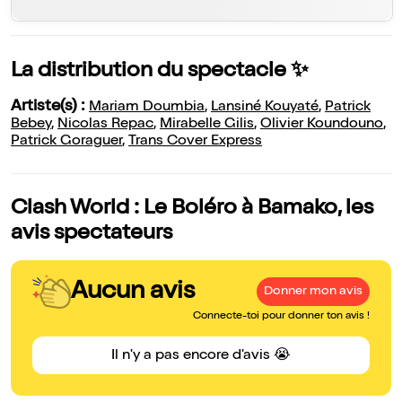
La distribution du spectacle ✨
Artiste(s) :
Mariam Doumbia
,
Lansiné Kouyaté
,
Patrick
Bebey
,
Nicolas Repac
,
Mirabelle Gilis
,
Olivier Koundouno
,
Patrick Goraguer
,
Trans Cover Express
Clash World : Le Boléro à Bamako, les
avis spectateurs
Aucun avis
Donner mon avis
Connecte-toi pour donner ton avis !
Il n'y a pas encore d'avis 😭