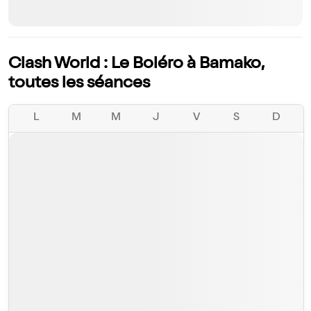
Clash World : Le Boléro à Bamako,
toutes les séances
L
M
M
J
V
S
D