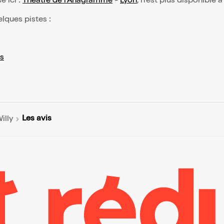
é ici :
Théâtre de l'Anagramme
-
Lyon
, n'est plus disponible à
elques pistes :
s
Les avis
illy