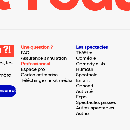
Une question ?
Les spectacles
 ?!
FAQ
Théâtre
Assurance annulation
Comédie
s, les
Professionnel
Comedy club
Espace pro
Humour
 mère
Cartes entreprise
Spectacle
Téléchargez le kit média
Enfant
Concert
S’inscrire S’inscrire S’inscrire S’inscrire S’inscrire S’inscrire S’inscrire S’inscrire S’inscrire S’inscrire S’inscrire S’inscrire
Activité
Expo
Spectacles passés
Autres spectacles
Autres