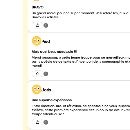
BRAVO
Un grand merci pour ce super moment. J’ ai adoré les jeux d’ ombre et de lumière . Les chorégraphies avec les masques au top.
Bravo les artistes.
Pied
Mais quel beau spectacle !!!
Merci beaucoup à cette jeune troupe pour ce merveilleux mom
par la poésie de ce texte et l’invention de la scénographie et
merci!
Joris
Une superbe expérience
Entre émotion, rire, et réflexion, ce spectacle ne vous laisse
théâtre, cette première expérience est un coup de cœur. J'e
troupe talentueuse !