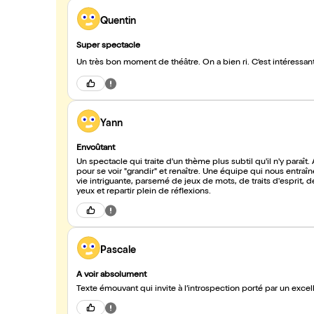
Quentin
Super spectacle
Un très bon moment de théâtre. On a bien ri. C’est intéressa
Yann
Envoûtant
Un spectacle qui traite d'un thème plus subtil qu'il n'y paraî
pour se voir "grandir" et renaître. Une équipe qui nous entraîne non pas au bout de la nuit mais à travers rêve et pensées dans une
vie intriguante, parsemé de jeux de mots, de traits d'esprit,
yeux et repartir plein de réflexions.
Pascale
A voir absolument
Texte émouvant qui invite à l’introspection porté par un exce