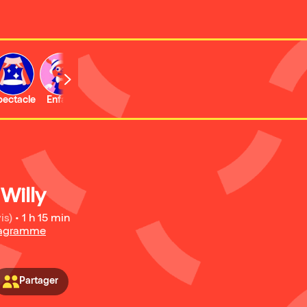
b
pectacle
Enfant
Concert
Activité
Expo et musée
Willy
is)
•
1 h 15 min
Anagramme
Partager