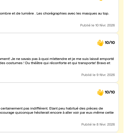
Publié
le 10 févr. 2026
10/10
ent! Je ne savais pas à quoi m’attendre et je me suis laissé emporté
 des costumes ! Du théâtre qui réconforte et qui transporte! Bravo et
Publié
le 9 févr. 2026
10/10
ra certainement pas indifférent. Étant peu habitué des pièces de
ncourage quiconque hésiterait encore à aller voir par eux-même cette
Publié
le 8 févr. 2026