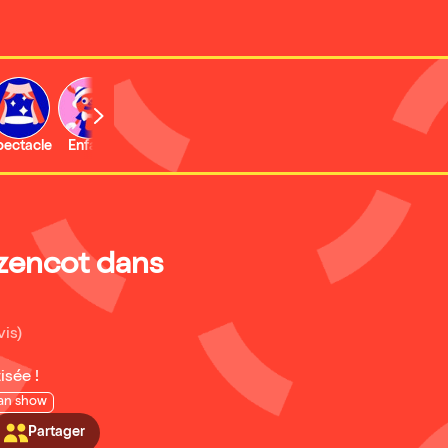
b
pectacle
Enfant
Concert
Activité
Expo et musée
zencot dans
vis)
isée !
an show
Partager