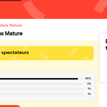
 dans Mature
ans Mature
s spectateurs
96%
2%
1%
1%