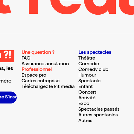
Une question ?
Les spectacles
 ?!
FAQ
Théâtre
Assurance annulation
Comédie
s, les
Professionnel
Comedy club
Espace pro
Humour
 mère
Cartes entreprise
Spectacle
Téléchargez le kit média
Enfant
Concert
ire S’inscrire S’inscrire S’inscrire S’inscrire S’inscrire S’inscrire S’inscrire S’inscrire
Activité
Expo
Spectacles passés
Autres spectacles
Autres