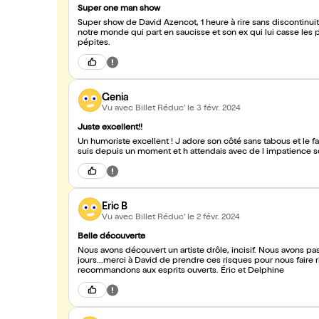
Super one man show
Super show de David Azencot, 1 heure à rire sans discontinuit
notre monde qui part en saucisse et son ex qui lui casse les p
pépites.
Genia
Vu avec Billet Réduc'
le 3 févr. 2024
Juste excellent!!
Un humoriste excellent ! J adore son côté sans tabous et le fa
suis depuis un moment et h attendais avec de l impatience son
Eric B
Vu avec Billet Réduc'
le 2 févr. 2024
Belle découverte
Nous avons découvert un artiste drôle, incisif. Nous avons p
jours...merci à David de prendre ces risques pour nous faire 
recommandons aux esprits ouverts. Éric et Delphine