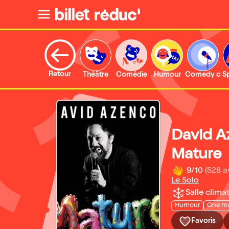
Retour
Théâtre
Comédie
Humour
Comedy clu
S
David A
Mature
9/10
(528 a
Le Solo
Salle climat
Humour
One m
Favoris