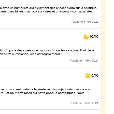
é avec un humoriste qui a vraiment des choses à dire sur la politique,
ieds… ses billets matinaux sur « rires et chansons » sont aussi des
Publié
le 1 nov. 2025
10/10
it qu'il parle des sujets que pas grand monde ose aujourd'hui. Je le
 arrivé sur valence. On s est régalé.merci!!!
Publié
le 4 févr. 2024
8/10
assé un moment plein de légèreté sur des sujets a risques de nos
rire....et peut-être réagir sur notre époque compliquée. Nous
Publié
le 3 févr. 2024