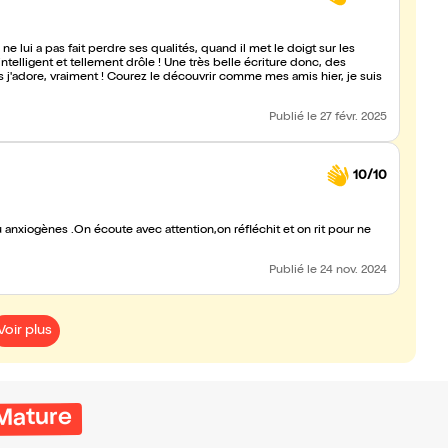
 lui a pas fait perdre ses qualités, quand il met le doigt sur les
telligent et tellement drôle ! Une très belle écriture donc, des
j'adore, vraiment ! Courez le découvrir comme mes amis hier, je suis
Publié
le 27 févr. 2025
10/10
u anxiogènes .On écoute avec attention,on réfléchit et on rit pour ne
Publié
le 24 nov. 2024
Voir plus
Mature