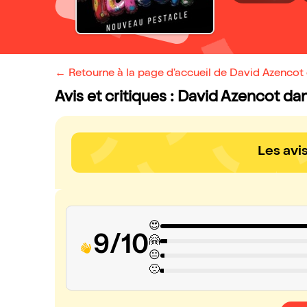
← Retourne à la page d'accueil de David Azencot
Avis et critiques : David Azencot d
Les avi
😍
9/10
🤗
😐
🙁