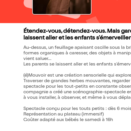
Étendez-vous, détendez-vous. Mais gard
laissent aller et les enfants s'émerveillen
Au-dessus, un feuillage apaisant oscille sous la bri
formes organiques à caresser, des objets à manipul
vient saluer...
Les parents se laissent aller et les enfants s'émerve
(é)Mouvoir est une création sensorielle qui explor
Traverser de grandes herbes mouvantes, regarder l
spectacle pour les tout-petits en constante obser
compagnie a créé une scénographie-spectacle en
à vous installer, à observer, et même à vous dépla
Spectacle conçu pour les touts petits : dès 6 mois
Représentation au plateau (immersif)
Goûter adapté aux bébés le samedi à 16h