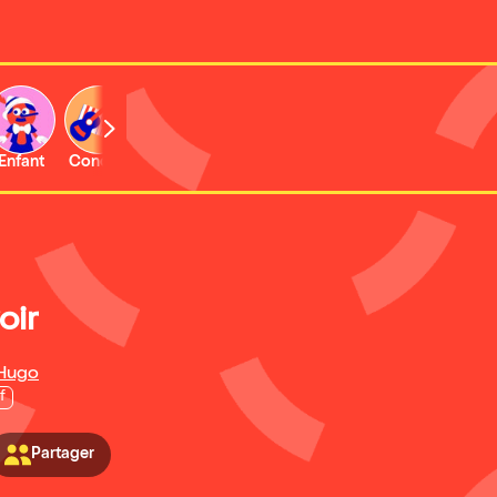
Enfant
Concert
Activité
Expo et musée
oir
 Hugo
f
Partager