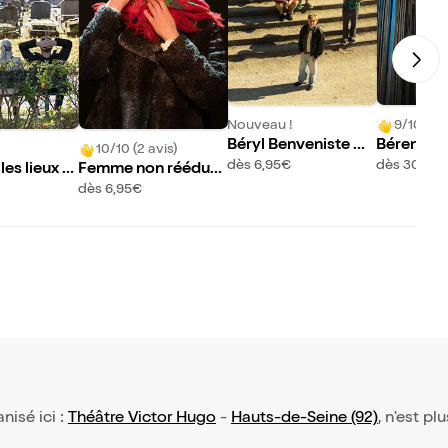
Nouveau !
9/10 (43 
Béryl Benveniste &
Bérengère
10/10 (2 avis)
Rose Dehors
s Sexe
dès 6,95€
dès 30,50
les lieux o
Femme non rééduc
t dormir les
able
dès 6,95€
anisé ici :
Théâtre Victor Hugo
-
Hauts-de-Seine (92)
, n'est pl