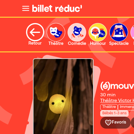
Retour
Théâtre
Comédie
Humour
Spectacle
(é)mouv
30 min
Théâtre Victor
Théâtre
Immersi
Bébés 1-3 ans
Favoris