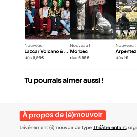
Nouveau !
Nouveau !
Nouveau !
Lazcar Volcano & Sa
Morbec
Arpentez 
nseverino
ù l'on fai
dès 6,95€
dès 6,95€
dès 1€
morts
Tu pourrais aimer aussi !
À propos de (é)mouvoir
L’événement (é)mouvoir de type
Théâtre enfant
, org