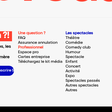
Une question ?
Les spectacles
 ?!
FAQ
Théâtre
Assurance annulation
Comédie
s, les
Professionnel
Comedy club
Espace pro
Humour
 mère
Cartes entreprise
Spectacle
Téléchargez le kit média
Enfant
Concert
scrire S’inscrire S’inscrire S’inscrire S’inscrire S’inscrire S’inscrire S’inscrire S’inscrire S’inscrire S’inscrire S’inscrire
Activité
Expo
Spectacles passés
Autres spectacles
Autres