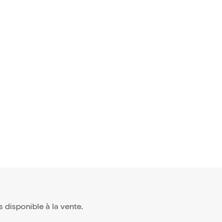
avis)
 Krief dan
€
us disponible à la vente.