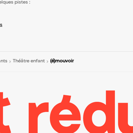
elques pistes :
s
(é)mouvoir
ants
Théâtre enfant