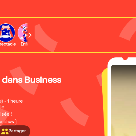
b
pectacle
Enfant
Concert
Activité
Expo et musée
 dans Business
s)
•
1 heure
le
isée !
an show
Partager