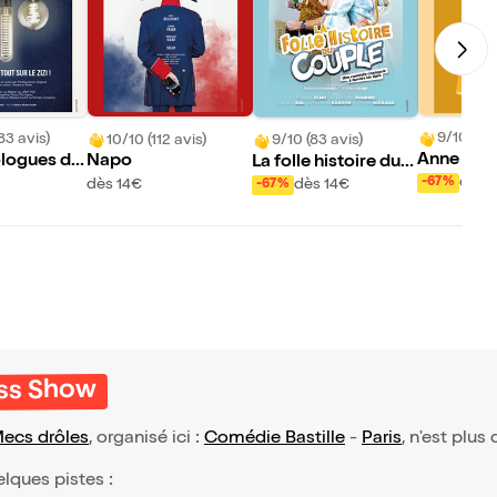
9/10 (25
83 avis)
10/10 (112 avis)
9/10 (83 avis)
Anne Can
logues du
Napo
La folle histoire du c
s On est t
ouple
dès 
-67%
dès 14€
dès 14€
-67%
x d'un aut
ess Show
ecs drôles
, organisé ici :
Comédie Bastille
-
Paris
, n'est plus
elques pistes :