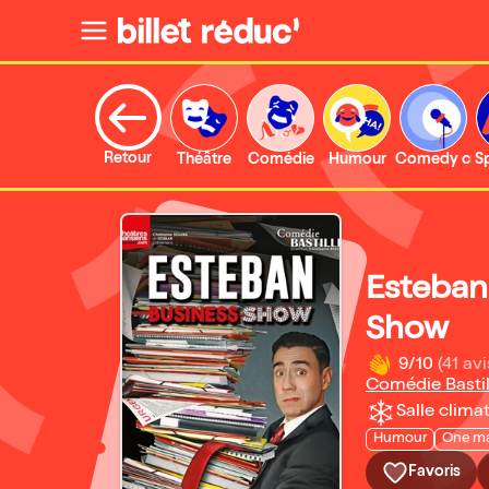
Retour
Théâtre
Comédie
Humour
Comedy clu
S
Esteban
Show
9/10
(41 avi
Comédie Bastil
Salle climat
Humour
One m
Favoris