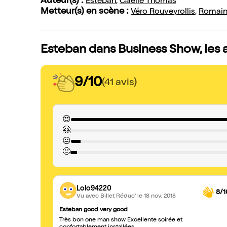
Auteur(s) :
Esteban
,
Gaëlle Thomas
Metteur(s) en scène :
Véro Rouveyrollis
,
Romain 
Esteban dans Business Show, les 
9/10
(41 avis)
😍
🤗
😐
🙁
Lolo94220
8/1
Vu avec Billet Réduc'
le 18 nov. 2018
Esteban good very good
Très bon one man show Excellente soirée et