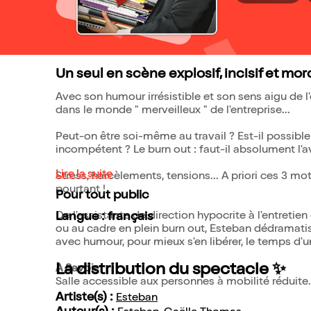
Un seul en scène explosif, incisif et mord
Avec son humour irrésistible et son sens aigu de l
dans le monde " merveilleux " de l'entreprise...
Peut-on être soi-même au travail ? Est-il possibl
incompétent ? Le burn out : faut-il absolument l'
Lire la suite
Stress, harcèlements, tensions... A priori ces 3 mot
pourtant !
Pour tout public
De l'assistante de direction hypocrite à l'entreti
Langue : français
ou au cadre en plein burn out, Esteban dédramati
avec humour, pour mieux s'en libérer, le temps d'u
La distribution du spectacle ✨
A Savoir :
Salle accessible aux personnes à mobilité réduite.
Artiste(s) :
Esteban