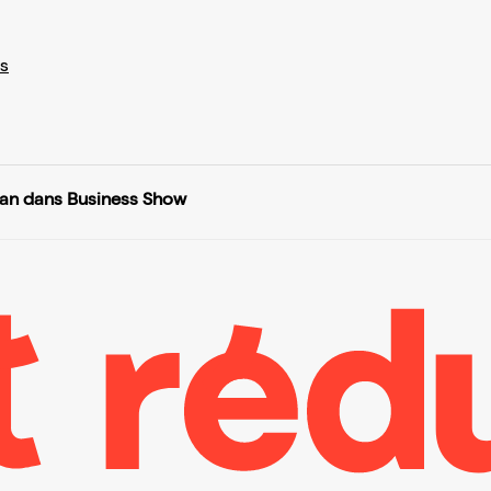
s
an dans Business Show