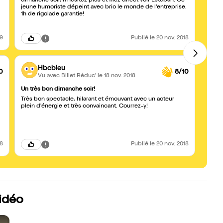
dimanche soir, n'hésitez plus et filez direct voir Esteban! Ce
tellem
jeune humoriste dépeint avec brio le monde de l'entreprise.
il les
1h de rigolade garantie!
19
Publié
le 20 nov. 2018
Hbcbleu
0
8/10
Vu avec Billet Réduc'
le 18 nov. 2018
Un très bon dimanche soir!
Drôlis
Très bon spectacle, hilarant et émouvant avec un acteur
La ga
plein d'énergie et très convaincant. Courrez-y!
!! Tou
profes
sienne
revoir 
18
Publié
le 20 nov. 2018
idéo