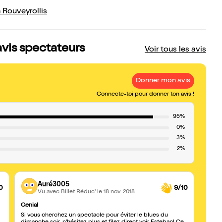
Rouveyrollis
avis spectateurs
Voir tous les avis
Donner mon avis
Connecte-toi pour donner ton avis !
95%
0%
3%
2%
Auré3005
0
9/10
Vu avec Billet Réduc'
le 18 nov. 2018
Genial
Un ar
Si vous cherchez un spectacle pour éviter le blues du
Nous 