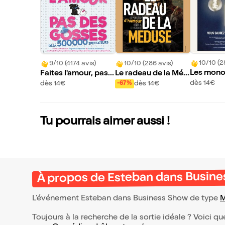
10/10 (2
9/10 (4174 avis)
10/10 (286 avis)
Les mono
Faites l'amour, pas d
Le radeau de la Méd
machin
es gosses
use
dès 14€
dès 14€
dès 14€
-67%
Tu pourrais aimer aussi !
À propos de Esteban dans Busin
L’événement Esteban dans Business Show de type
M
Toujours à la recherche de la sortie idéale ? Voici qu