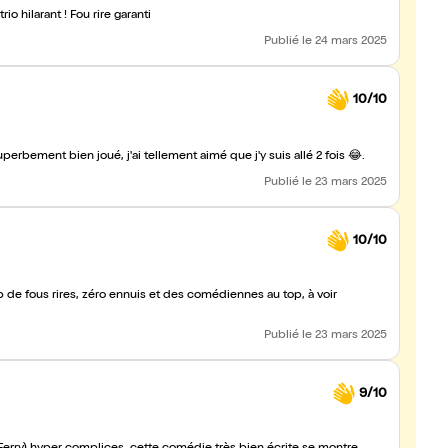
A voir absolument si vous voulez passer un bon moment ! Un trio hilarant ! Fou rire garanti
Publié
le 24 mars 2025
10/10
Je n'ai qu'un conseil : aller voir ce spectacle !!! Hyper drôle, superbement bien joué, j'ai tellement aimé que j'y suis allé 2 fois 😂.
Publié
le 23 mars 2025
10/10
Publié
le 23 mars 2025
9/10