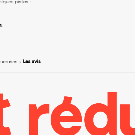
elques pistes :
s
Les avis
eureuses