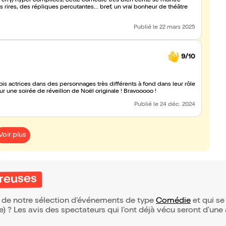
erry) hyper complices, cette comédie très bien écrite se montre
s rires, des répliques percutantes... bref, un vrai bonheur de théâtre
Publié
le 22 mars 2025
9/10
rois actrices dans des personnages très différents à fond dans leur rôle
ur une soirée de réveillon de Noël originale ! Bravooooo !
Publié
le 24 déc. 2024
Voir plus
ureuses
ie de notre sélection d’événements de type
Comédie
et qui se 
(e) ? Les avis des spectateurs qui l'ont déjà vécu seront d'une