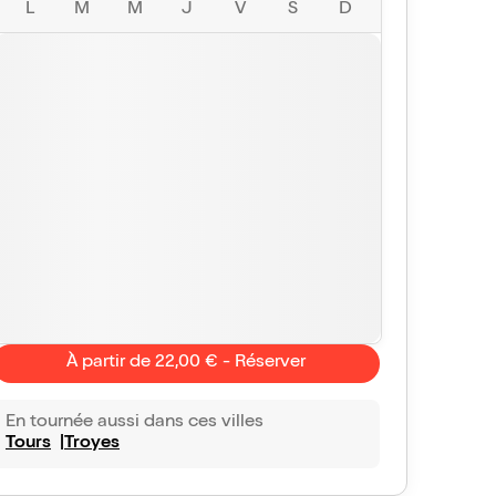
L
M
M
J
V
S
D
À partir de 22,00 € - Réserver
En tournée aussi dans ces villes
Tours
Troyes