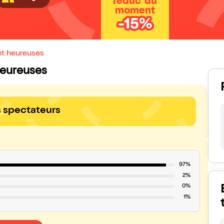
réduc' du
moment
-15%
nt heureuses
 heureuses
s spectateurs
97%
2%
0%
1%