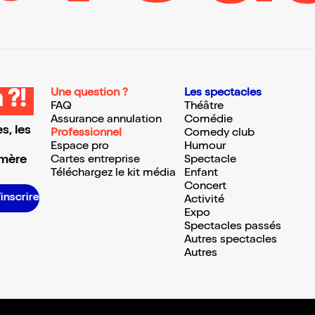
Une question ?
Les spectacles
 ?!
FAQ
Théâtre
Assurance annulation
Comédie
s, les
Professionnel
Comedy club
Espace pro
Humour
 mère
Cartes entreprise
Spectacle
Téléchargez le kit média
Enfant
Concert
S’inscrire S’inscrire S’inscrire S’inscrire S’inscrire S’inscrire S’inscrire S’inscrire S’inscrire S’inscrire S’inscrire S’inscrire
Activité
Expo
Spectacles passés
Autres spectacles
Autres