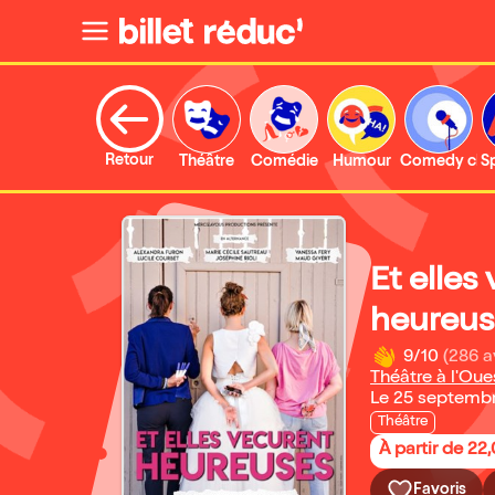
Retour
Théâtre
Comédie
Humour
Comedy clu
S
Et elles
heureus
9/10
(286 a
Théâtre à l'Oue
Le 25 septemb
Théâtre
À partir de 22
Favoris