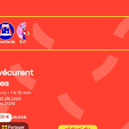
b
pectacle
Enfant
Concert
Activité
Expo et musée
 vécurent
es
vis)
•
1 h 15 min
st de Lyon
re 2026
,00 €
26,00€
Partager